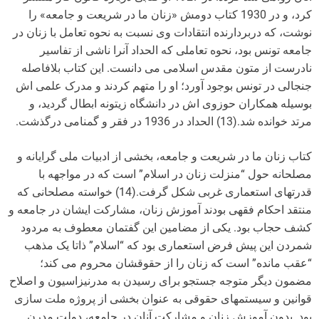
کرد، و در 1930 کتاب دومش «زنان ما در شریعت و جامعه» را
نوشت، که دربردارنده انتقادات وی نسبت به نحوه تعامل با زنان در
جامعه تونس بود، نحوه تعاملی که الحداد آنرا ناشی از تفاسیر
نادرست از متون مقدس اسلامی می دانست. این کتاب بلافاصله
جنجالی در تونس بوجود آورد؛ او را متهم کردند و مدرک علمی اش
بوسیله همکاران حوزوی اش در دانشگاه زیتونه ابطال گردید، و
مرتد خوانده شد.(13) الحداد در 1936 در فقر و گمنامی درگذشت.
کتاب زنان ما در شریعت و جامعه، بخشی از ادبیات ملی گرایانه و
مصلحانه حول “منزلت زنان در اسلام” است که در مواجهه با
قدرتهای استعماری غربی شکل گرفت.(14) خواسته مصلحانی که
منتقد احکام فقهی بودند آموزش زنان، مشارکت ایشان در جامعه و
کشف حجاب بود. یکی از مضامین این گفتمان معطوف به مردود
شمردن این پیش فرض استعماری بود که “اسلام” ذاتا یک مذهب
“عقب مانده” است که زنان را از حقوقشان محروم می کند؛
مضمون دیگر متوجه جستجو برای رسیدن به مدرنیزاسیون و اصلاح
قوانین و سیستمهای حقوقی به عنوان بخشی از پروژه ملت سازی
بود. بدون آموزش زنان و مشارکت آنان در جامعه، دولت مدرن