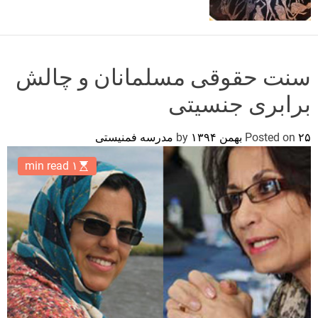
o
r
m
o
d
سنت حقوقی مسلمانان و چالش
e
برابری جنسیتی
۲۵ بهمن ۱۳۹۴
Posted on
by
مدرسه فمنیستی
۱ min read