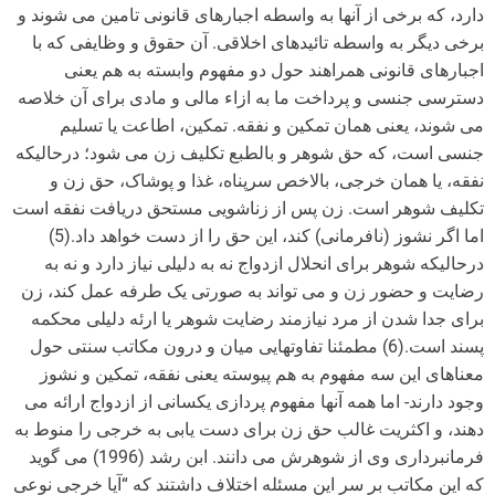
دارد، که برخی از آنها به واسطه اجبارهای قانونی تامین می شوند و
برخی دیگر به واسطه تائیدهای اخلاقی. آن حقوق و وظایفی که با
اجبارهای قانونی همراهند حول دو مفهوم وابسته به هم یعنی
دسترسی جنسی و پرداخت ما به ازاء مالی و مادی برای آن خلاصه
می شوند، یعنی همان تمکین و نفقه. تمکین، اطاعت یا تسلیم
جنسی است، که حق شوهر و بالطبع تکلیف زن می شود؛ درحالیکه
نفقه، یا همان خرجی، بالاخص سرپناه، غذا و پوشاک، حق زن و
تکلیف شوهر است. زن پس از زناشویی مستحق دریافت نفقه است
اما اگر نشوز (نافرمانی) کند، این حق را از دست خواهد داد.(5)
درحالیکه شوهر برای انحلال ازدواج نه به دلیلی نیاز دارد و نه به
رضایت و حضور زن و می تواند به صورتی یک طرفه عمل کند، زن
برای جدا شدن از مرد نیازمند رضایت شوهر یا ارئه دلیلی محکمه
پسند است.(6) مطمئنا تفاوتهایی میان و درون مکاتب سنتی حول
معناهای این سه مفهوم به هم پیوسته یعنی نفقه، تمکین و نشوز
وجود دارند- اما همه آنها مفهوم پردازی یکسانی از ازدواج ارائه می
دهند، و اکثریت غالب حق زن برای دست یابی به خرجی را منوط به
فرمانبرداری وی از شوهرش می دانند. ابن رشد (1996) می گوید
که این مکاتب بر سر این مسئله اختلاف داشتند که “آیا خرجی نوعی