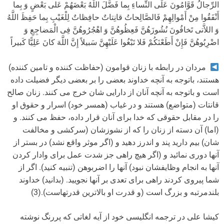
الرِّجالُ قَوَّامُونَ عَلَى النِّساءِ بِما فَضَّلَ اللَّهُ بَعْضَهُمْ عَلى‏ بَعْضٍ وَ بِما
أَنْفَقُوا مِنْ أَمْوالِهِمْ فَالصَّالِحاتُ قانِتاتٌ حافِظاتٌ لِلْغَیْبِ بِما حَفِظَ اللَّهُ
وَ اللاَّتی‏ تَخافُونَ نُشُوزَهُنَّ فَعِظُوهُنَّ وَ اهْجُرُوهُنَّ فِی الْمَضاجِعِ وَ
اضْرِبُوهُنَّ فَإِنْ أَطَعْنَکُمْ فَلا تَبْغُوا عَلَیْهِنَّ سَبیلاً إِنَّ اللَّهَ کانَ عَلِیًّا کَبیراً
مردان در رابطه با زنان قوامون (حفاظت کننده و تامین کننده)
هستند، باتوجه به آنچه خداوند بعضی را بر بعضی دیگر فضیلت داده
است و باتوجه به آنچه آنان از دارایی شان خرج می کنند. زنان صالح
قانتات (متواضع) هستند و در غیاب (همسر خود) اسرار و حقوق او
را در مقابل حقوقی که خدا برای آنان قرار داده، حفظ می کنند. و
(اما) آن دسته از زنان را که از نشوزشان (سرکشی و مخالفت
شان) بیم دارید پند و اندرز دهید و (اگر موثر واقع نشد) در بستر از
آنها دوری نمائید و (اگر هیچ راهی جز شدت عمل برای وادار کردن
آنها به انجام وظایفشان نبود) آنها را اضربوهن (تنبیه کنید). اگر از
شما پیروی کردند راهی برای تعدی بر آنها نجویید. (بدانید) خداوند
بلندمرتبه و بزرگ است (و قدرت او بالاترین قدرتهاست).(3)
کیشا علی در ترجمه انگلیسی خود از آیه لغاتی که پررنگ نوشته