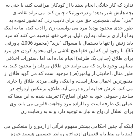
ندارد که کار خانگی انجام بدهد یا از کودکان مراقبت کند، یا حتی به
بچه هایش شیر بدهد؛ و درصورتیکه چنین کند، می تواند تقاضای
“مزد” نماید. همچنین، حق مرد برای تادیب زنی که نشوز نموده به
طور جدی محدود بوده؛ مرد می توانسته زن را ادب کند، اما نه اینکه
به او آزاری برساند. به این دلیل، برخی فقها توصیه می کنند که مرد
باید زنش را تنها با دستمال یا مسواک “بزند” (محمود 2006، پاورقی
35). با وجود این که این فقها هیچ تلاشی برای محدود کردن حق مرد
برای طلاق (جدایی یک طرفه) انجام نداده اند، اما دستورات اخلاقی
متنابهی وجود دارند که می توانند حق طلاق مردان را محدود کنند. به
طور مثال، احادیثی از پیامبر(ص) موجود است که می گوید طلاق از
منفورترین اعمال مجاز است، و اینکه، وقتی مردی طلاق را جاری
می کند، عرش خدا به لرزه درمی آید. طلاق، برعکس ازدواج، در
ساختار حقوقی خود به عنوان ایقاع(7) تعریف شده به این معنا که
عملی یک طرفه است و با اراده مرد وجاهت قانونی می یابد، وی
برای انحلال ازدواج نه نیاز به توجیه دارد و نه به رضایت زن.
اینکه آیا چنین احکامی بیشتر مفهوم قرآنی از ازدواج را منعکس می
کنند یا مرتبط با واقعیتهای ازدواج و روابط جنسیتی هستند حوزه