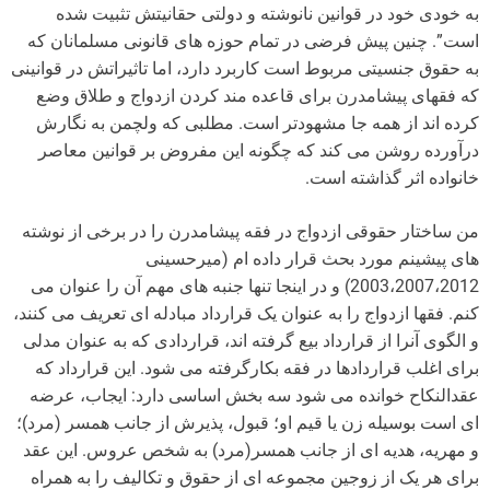
به خودی خود در قوانین نانوشته و دولتی حقانیتش تثبیت شده
است”. چنین پیش فرضی در تمام حوزه های قانونی مسلمانان که
به حقوق جنسیتی مربوط است کاربرد دارد، اما تاثیراتش در قوانینی
که فقهای پیشامدرن برای قاعده مند کردن ازدواج و طلاق وضع
کرده اند از همه جا مشهودتر است. مطلبی که ولچمن به نگارش
درآورده روشن می کند که چگونه این مفروض بر قوانین معاصر
خانواده اثر گذاشته است.
من ساختار حقوقی ازدواج در فقه پیشامدرن را در برخی از نوشته
های پیشینم مورد بحث قرار داده ام (میرحسینی
2003،2007،2012) و در اینجا تنها جنبه های مهم آن را عنوان می
کنم. فقها ازدواج را به عنوان یک قرارداد مبادله ای تعریف می کنند،
و الگوی آنرا از قرارداد بیع گرفته اند، قراردادی که به عنوان مدلی
برای اغلب قراردادها در فقه بکارگرفته می شود. این قرارداد که
عقدالنکاح خوانده می شود سه بخش اساسی دارد: ایجاب، عرضه
ای است بوسیله زن یا قیم او؛ قبول، پذیرش از جانب همسر (مرد)؛
و مهریه، هدیه ای از جانب همسر(مرد) به شخص عروس. این عقد
برای هر یک از زوجین مجموعه ای از حقوق و تکالیف را به همراه