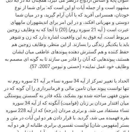
عنوان پایه و اساس ازدواج درنظر می گیرد، همچنان که در آیه ذیل
مشهود است و از جمله آیات او این است که: براى شما از نوع
خودتان، همسرانى آفرید که با آنان آرام گیرید، و در میان شما
دوستى و مهربانى افکند، و در این امر براى اندیشه‏وران مایه‏هاى
عبرت است‏ ( آیه 21 سوره روم).(20) تا آنجا که به وظایف زوجین
مربوط است، آیه فوق به این واقعیت اشاره دارد که زن و شوهر
باید با یکدیگر زندگی را بسازند. از این منظر، وظایف زوجین هم
حفظ کننده و هم گسترش دهنده پیوندهای عاطفی میان ایشان
هستند، پیوندهایی که آنان را قادر می سازند تا به گونه ای مصمم به
وظایف خود عمل نمایند» (حسنی و نیومن 2007، 57).
الحداد با تغییر تمرکز از آیه 34 سوره نساء بر آیه 21 سوره روم نه
تنها توانست پیوند میان تامین مالی و فرمانبرداری را آن گونه که در
متون فقهی ساخته شده بود بشکند، بلکه قادر به گسستن پیوستگی
میان اقتدار مردان بر زنان (قوامیت) آنگونه که از آیه 34 سوره
نساء مستفاد می شد، و برتری مردان (درجه) که از آیه 228 سوره
بقره فهمیده می شد، گردید. با قرار دادن هر دو این آیات در متن و
بستر [مفهومی شان] توانست تفسیری برابری طلبانه از هر دو آیه