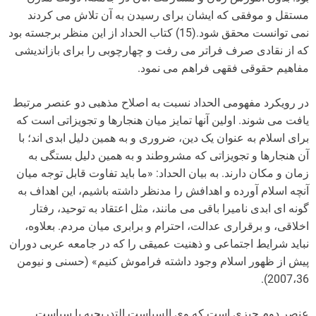
مستقل و موفقی که ایشان برای رسیدن به آن تلاش می کردند
نمی توانست محقق شود.(15) کتاب الحداد از این منظر برجسته بود
که از نقادی صرف فراتر می رفت و چهارچوبی را برای بازاندیشی
مفاهیم حقوقی فقهی فراهم می نمود.
در رویکرد مفهومی الحداد نسبت به اصلاح مذهبی دو عنصر مرتبط
یافت می شوند. اولین آنها تمایز میان هنجارها و تجویزاتی است که
برای اسلام به عنوان یک دین، ضروری و به همین دلیل ابدی اند؛ با
آن هنجارها و تجویزاتی که مشروطند و به همین دلیل بستگی به
زمان و مکان دارند. به بیان الحداد: «ما باید تفاوت قابل توجه میان
آنچه اسلام آورده و اهدافش را مدنظر داشته باشیم، این اهداف به
گونه ای ابدی نامیرا باقی می مانند، مثل اعتقاد به توحید، رفتار
اخلاقی، و برقراری عدالت، احترام و برابری میان مردم. بعلاوه،
نباید شرایط اجتماعی و ذهنیت عمیقی را که در جامعه عربی دوران
پیش از ظهور اسلام وجود داشته فراموش کنیم» (حسنی و نیومن
2007،36).
عنصر دوم چیزی است که وی السیاست التدریجیه یا سیاست