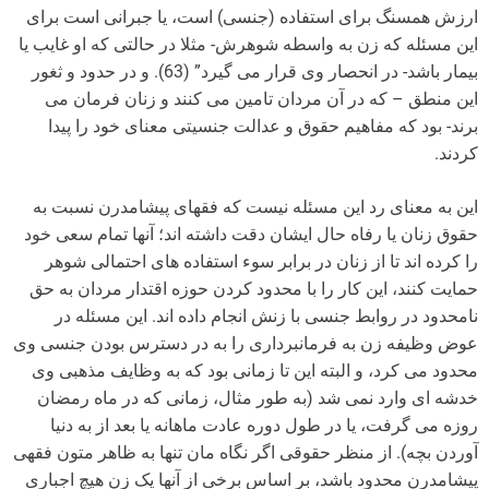
ارزش همسنگ برای استفاده (جنسی) است، یا جبرانی است برای
این مسئله که زن به واسطه شوهرش- مثلا در حالتی که او غایب یا
بیمار باشد- در انحصار وی قرار می گیرد” (63). و در حدود و ثغور
این منطق – که در آن مردان تامین می کنند و زنان فرمان می
برند- بود که مفاهیم حقوق و عدالت جنسیتی معنای خود را پیدا
کردند.
این به معنای رد این مسئله نیست که فقهای پیشامدرن نسبت به
حقوق زنان یا رفاه حال ایشان دقت داشته اند؛ آنها تمام سعی خود
را کرده اند تا از زنان در برابر سوء استفاده های احتمالی شوهر
حمایت کنند، این کار را با محدود کردن حوزه اقتدار مردان به حق
نامحدود در روابط جنسی با زنش انجام داده اند. این مسئله در
عوض وظیفه زن به فرمانبرداری را به در دسترس بودن جنسی وی
محدود می کرد، و البته این تا زمانی بود که به وظایف مذهبی وی
خدشه ای وارد نمی شد (به طور مثال، زمانی که در ماه رمضان
روزه می گرفت، یا در طول دوره عادت ماهانه یا بعد از به دنیا
آوردن بچه). از منظر حقوقی اگر نگاه مان تنها به ظاهر متون فقهی
پیشامدرن محدود باشد، بر اساس برخی از آنها یک زن هیچ اجباری