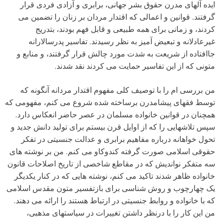
ایده آلهای مدرن حقوق بشر جهانی، برابری و آزادی فردی قرار
گرفتند. قوانین و اعمالی که اقتدار مردان بر زنان را تضمین می
کردند، و زمانی برای همه طبیعی و قابل فهم بودند، بتدریج
غیرعادلانه و تبعیض آمیز به نظر رسیدند. تفاسیر پدرسالارانه
جاافتاده از شریعت به شدت مورد چالش قرار گرفتند، و منابع و
متونی که از این تفاسیر حمایت می کردند نقد شدند.
من بررسی ام را با توصیف کلی مفهوم اقتدار مردانه آنگونه که
توسط فقهای پیشامدرن برساخته شده شروع می کنم، مفهومی که
همچنان در قوانین خانواده مسلمان در عصر حاضر انعکاس دارد.
سپس تلاشهایی را که از اوایل قرن بیستم برای تولید دانش جدید و
تحول خواهانه درباره مفاهیم برابری و عدالت جنسیتی در تفکر
حقوقی اسلامی صورت گرفته کندوکاو می کنم. من بر نوشته های
سه متفکر نواندیش که در مقاطع شاخصی از تاریخ اصلاحات قانون
خانواده ظاهر شدند تاکید می کنم، نوشته هایی که در کنار یکدیگر
یک چهارچوب و روش شناسی برای بازتفسیر متون مقدس اسلامی
که با خانواده و روابط جنسیتی در ارتباط هستند را ارائه می دهند.
من این کار را با درنظر داشتن تغییرات در سیاستهای مذهبی،