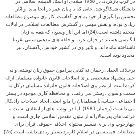
در غرب بازگردد. در 1968 میلادی او استاد اندیشه اسلامی در
دانشگاه شیکاگو شد، جایی که تا پایان عمر در آنجا ماند، و آثار
تحسین برانگیزی از خود به جای گذاشت. کار وی موضوع مطالعات
زیادی بوده، و نقش مهمی در گسترش مطالعات اسلامی در ایالات
متحده داشته است.(24) اما این آثار وسیع ، که همه به زبان
انگلیسی هستند در جهان عرب و حلقه های مذهبی سنتی تقریبا
ناشناخته مانده اند، و تاثیر وی در کشور خودش، پاکستان، نیز
محدود بوده است.
برخلاف الحداد، رحمان نه کتابی پیرامون حقوق زنان نوشته، و نه
حتی پیشنهاد مشخصی برای اصلاحات قانون خانواده مسلمان ارائه
کرده است. از نظر وی اصلاحات قانون خانواده مسلمان درکل به
سمت و سوی درستی می رفت، او محافظه کاری موجود در بستر
[اجتماعی- سیاسی] مسلمانان را مانع اصلی ایجاد اصلاحات رادیکال
می دانست (رحمان 1980). اما در نوشته های او انتقادی نسبت به
قرائت های پدرسالارانه از متون مقدس اسلامی جاری است، و
چهارچوب وی برای تفسیر محتوای اخلاقی-حقوقی قرآن برای
مطالعات فمینیستی در اسلام کاربرد بسیار زیادی داشته است.(25)