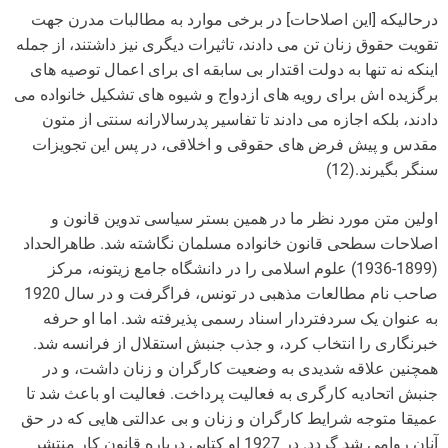
درحالیکه [این اصلاحات] در برخی موارد به مطالبات مدرن جهت
تقویت حقوق زنان تن می دادند، تاثیرات دیگری نیز داشتند، از جمله
اینکه نه تنها به دولت اقتدار بی سابقه ای برای اعمال توصیه های
برگزیده اش برای رویه های ازدواج و شیوه های تشکیل خانواده می
دادند، بلکه اجازه می دادند تا تفاسیر پدرسالارانه سنتی از متون
مقدس و پیش فرض های حقوقی و اخلاقی، در پس این تجویزات
سنگر بگیرند.(12)
اولین متن مورد نظر ما در همین بستر سیاسی تدوین قانون و
اصلاحات سطحی قانون خانواده مسلمان نگاشته شد. طاهرالحداد
(1899-1936) علوم اسلامی را در دانشگاه جامع زیتونه، مرکز
صاحب نام مطالعات مذهبی در تونس، فراگرفت و در سال 1920
به عنوان یک سردفتردار اسناد رسمی پذیرفته شد. اما او حرفه
خبرنگاری را انتخاب کرد، و جذب جنبش استقلال از فرانسه شد.
همچنین علاقه شدیدی به وضعیت کارگران و زنان داشت، و در
جنبش اتحادیه کارگری به فعالیت پرداخت. فعالیت او باعث شد تا
عمیقا متوجه شرایط کارگران و زنان و بی عدالتی هایی که در حق
آنان روامی شد گردد. در 1927 او کتابی درباره قانون کار منتشر