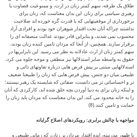
طلاق یک طرفه، سهم کمتر زنان در ارث، و ممنوعیت قضاوت یا
رهبری سیاسی برای زنان. این بدان معناست که، زنان برای
برخورداری از موقعیتهایی که با قدرت گره خورده اند صلاحیت
نداشتند چراکه آنان تحت اقتدار شوهران خود بودند و افرادی آزاد
محسوب نمی شدند، و بنابراین قادر نبودند عدالت منصفانه ای را
برقرار سازند. همچنین، از آنجا که مردان تامین کننده زنان بودند،
سهم کمتر زنان از ارث عادلانه به نظر می رسید. این نابرابریها در
حقوق به واسطه سایر استدلالها نیز منطقی و موجه جلوه می کرد،
استدلالهایی مبتنی بر پیش فرض هایی درباره تفاوتهای ذاتی و
طبیعی میان دو جنس، پیش فرض هایی که زنان را طبیعتا ضعیف
تر و احساساتی تر می دانست، صفاتی که شایسته یک رهبر نیستند؛
و اینکه زنان برای به دنیا آوردن بچه خلق شده اند، کارکردی که آنان
را به خانه محدود می کند، این بدان معناست که مردان باید زنان را
حمایت و تامین کنند.(8)
مواجهه با چالش برابری: رویکردهای اصلاح گرایانه
با ظهور مدرنیته، ایده اقتدار مردان بر زنان، که زمانی طبیعی و