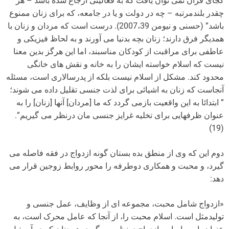
کجای قرآن نمی توان یافت که به فعالیتی ارجاع شده باشد – هر
چقدر بلندمرتبه – چه در دولت و یا در جامعه، که برای زنان ممنوع
باشد” (حسنی و نیومن 2007،39). درست است که مردان و زنان با
همدیگر فرق دارند؛ زنان بچه بدنیا می آورند و به لحاظ فیزیکی و
عاطفی برای مراقبت از کودکان مناسبند، اما این هرگز بدین معنا
نیست که اسلام خواسته ایشان را به خانه و نقش های خانگی
محدود کند. مشکل از اسلام نیست بلکه از پدرسالاری است، مسئله
آنجاست که زنان به اشیائی برای لذت جنسی تقلیل داده می شوند؛
” ابتدائا به این واقعیت بازمی گردد که ما [مردان] آنها [زنان] را به
عنوان ظرفهایی برای تخلیه غرایز جنسی مان درنظر می گیریم”.
(19)
دوم این که وی از منطق بده بستان گونه ازدواج در فقه فاصله می
گیرد، و محبت و همکاری دوطرفه را محور روابط زوجین قرار می
دهد:
«ازدواج شامل محبت، مجموعه ای از وظایف، عمل جنسی و
تولیدمثل است. اسلام محبت را، از آنجا که عامل محرک است، به