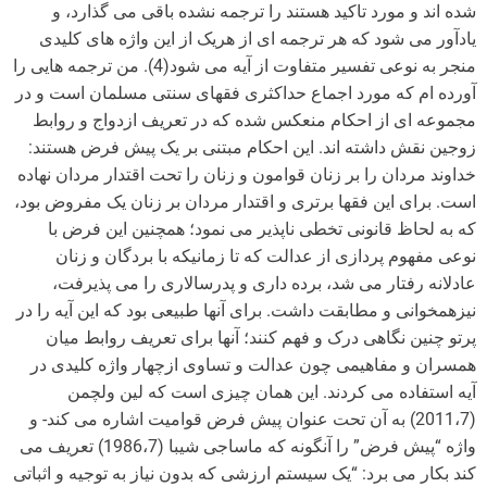
شده اند و مورد تاکید هستند را ترجمه نشده باقی می گذارد، و
یادآور می شود که هر ترجمه ای از هریک از این واژه های کلیدی
منجر به نوعی تفسیر متفاوت از آیه می شود(4). من ترجمه هایی را
آورده ام که مورد اجماع حداکثری فقهای سنتی مسلمان است و در
مجموعه ای از احکام منعکس شده که در تعریف ازدواج و روابط
زوجین نقش داشته اند. این احکام مبتنی بر یک پیش فرض هستند:
خداوند مردان را بر زنان قوامون و زنان را تحت اقتدار مردان نهاده
است. برای این فقها برتری و اقتدار مردان بر زنان یک مفروض بود،
که به لحاظ قانونی تخطی ناپذیر می نمود؛ همچنین این فرض با
نوعی مفهوم پردازی از عدالت که تا زمانیکه با بردگان و زنان
عادلانه رفتار می شد، برده داری و پدرسالاری را می پذیرفت،
نیزهمخوانی و مطابقت داشت. برای آنها طبیعی بود که این آیه را در
پرتو چنین نگاهی درک و فهم کنند؛ آنها برای تعریف روابط میان
همسران و مفاهیمی چون عدالت و تساوی ازچهار واژه کلیدی در
آیه استفاده می کردند. این همان چیزی است که لین ولچمن
(2011،7) به آن تحت عنوان پیش فرض قوامیت اشاره می کند- و
واژه “پیش فرض” را آنگونه که ماساجی شیبا (1986،7) تعریف می
کند بکار می برد: “یک سیستم ارزشی که بدون نیاز به توجیه و اثباتی