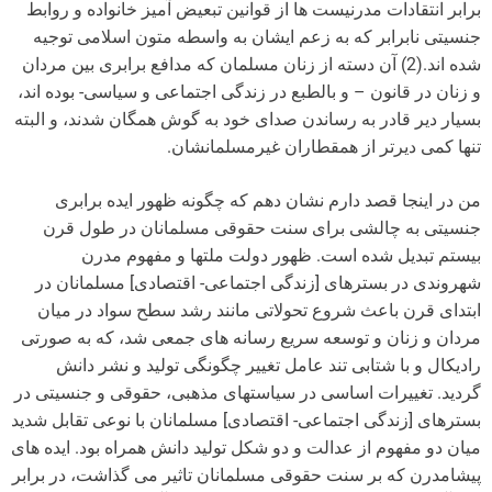
برابر انتقادات مدرنیست ها از قوانین تبعیض آمیز خانواده و روابط
جنسیتی نابرابر که به زعم ایشان به واسطه متون اسلامی توجیه
شده اند.(2) آن دسته از زنان مسلمان که مدافع برابری بین مردان
و زنان در قانون – و بالطبع در زندگی اجتماعی و سیاسی- بوده اند،
بسیار دیر قادر به رساندن صدای خود به گوش همگان شدند، و البته
تنها کمی دیرتر از همقطاران غیرمسلمانشان.
من در اینجا قصد دارم نشان دهم که چگونه ظهور ایده برابری
جنسیتی به چالشی برای سنت حقوقی مسلمانان در طول قرن
بیستم تبدیل شده است. ظهور دولت ملتها و مفهوم مدرن
شهروندی در بسترهای [زندگی اجتماعی- اقتصادی] مسلمانان در
ابتدای قرن باعث شروع تحولاتی مانند رشد سطح سواد در میان
مردان و زنان و توسعه سریع رسانه های جمعی شد، که به صورتی
رادیکال و با شتابی تند عامل تغییر چگونگی تولید و نشر دانش
گردید. تغییرات اساسی در سیاستهای مذهبی، حقوقی و جنسیتی در
بسترهای [زندگی اجتماعی- اقتصادی] مسلمانان با نوعی تقابل شدید
میان دو مفهوم از عدالت و دو شکل تولید دانش همراه بود. ایده های
پیشامدرن که بر سنت حقوقی مسلمانان تاثیر می گذاشت، در برابر