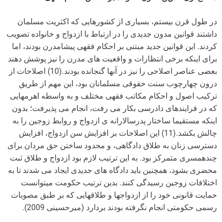
در طول قرن بیستم، بسیاری از کشورهایی که اکثریت مسلمان
داشتند قوانین مدون جدیدی را در ارتباط با ازدواج و خانواده تصویب
کردند. این قوانین جدید مبتنی بر احکام فقهی پیشامدرن بودند، اما
برای اینکه برخی انتظارات و واقعیت های مدرن را نیز پوشش دهند
بعضی عناصر اصلاحی را نیز در آنها گنجانده بودند.(10) اصلاحات از
درون چهارچوب سنت حقوقی مسلمانان بود، این مهم از طریق
ترکیب اصول و احکام مکاتب فقهی مختلف و به واسطه اهرمهایی
که در فرایندهای دادرسی بکار می رفت، انجام می پذیرفت؛ بدون
اینکه مستقیما ساختار پدرسالارانه ی ازدواج و روابط زوجین را به
چالش بکشد.(11) این اصلاحات بر افزایش سن ازدواج، افزایش
دسترسی زنان به طلاق دادگاهی، و محدود ساختن حق مردان برای
چندهمسری متمرکز بود. به این ترتیب لازم بود ازدواج و طلاق ثبت
محضری بشود، همچنین باید دادگاه های جدیدی ایجاد می شدند تا به
اختلافات زوجین رسیدگی کنند. بدین ترتیب حکومت میتوانست
حمایت قانونی خود را از ازدواجها و طلاقهایی که بر طبق مصوبات
رسمی حکومتی انجام نگرفته بودند بردارد (میرحسینی 2009).