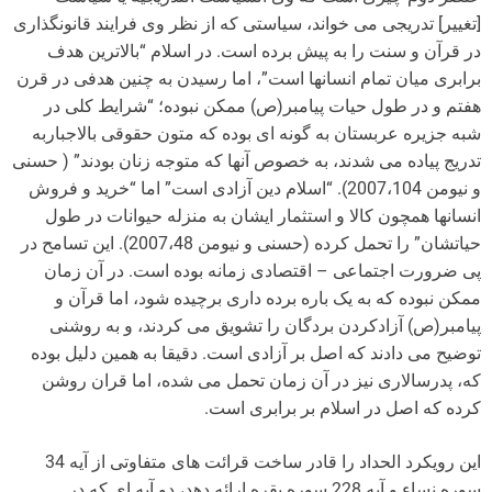
[تغییر] تدریجی می خواند، سیاستی که از نظر وی فرایند قانونگذاری
در قرآن و سنت را به پیش برده است. در اسلام “بالاترین هدف
برابری میان تمام انسانها است”، اما رسیدن به چنین هدفی در قرن
هفتم و در طول حیات پیامبر(ص) ممکن نبوده؛ “شرایط کلی در
شبه جزیره عربستان به گونه ای بوده که متون حقوقی بالاجباربه
تدریج پیاده می شدند، به خصوص آنها که متوجه زنان بودند” ( حسنی
و نیومن 2007،104). “اسلام دین آزادی است” اما “خرید و فروش
انسانها همچون کالا و استثمار ایشان به منزله حیوانات در طول
حیاتشان” را تحمل کرده (حسنی و نیومن 2007،48). این تسامح در
پی ضرورت اجتماعی – اقتصادی زمانه بوده است. در آن زمان
ممکن نبوده که به یک باره برده داری برچیده شود، اما قرآن و
پیامبر(ص) آزادکردن بردگان را تشویق می کردند، و به روشنی
توضیح می دادند که اصل بر آزادی است. دقیقا به همین دلیل بوده
که، پدرسالاری نیز در آن زمان تحمل می شده، اما قران روشن
کرده که اصل در اسلام بر برابری است.
این رویکرد الحداد را قادر ساخت قرائت های متفاوتی از آیه 34
سوره نساء و آیه 228 سوره بقره ارائه دهد، دو آیه ای که در