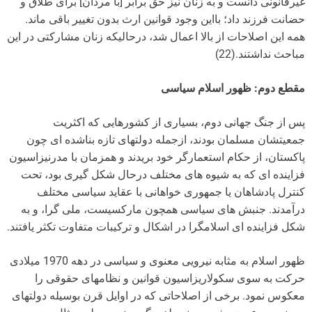
غیرقانونی دانست و به زنان نیز حق برابر [با مردان] برای طلاق و
حضانت فرزند داد؛ بااین وجود قوانین ارث بدون تغییر باقی ماند.
همه این اصلاحات از بالا اعمال شد، درحالیکه زنان مشارکتی در این
مباحث نداشتند.(22)
مقطع دوم: ظهور اسلام سیاسی
پس از جنگ جهانی دوم، بسیاری از کشورهایی که اکثریت
جمعیتشان مسلمان بودند، ازجمله دولتهای تازه بناشده ای چون
پاکستان، از حکام استعمارگر خود بریدند و همزمان با مدرنیزاسیون
فزاینده ای که به شیوه های مختلف درحال شکل گیری بود، تحت
کنترل پادشاهان یا جمهوری خواهانی با عقاید سیاسی مختلف
درآمدند. جنبش های سیاسی همچون مارکسیست، ملی گرا، و به
شکل فزاینده ای اسلامگرا در اشکال و ترکیبات متفاوت تکثر یافتند.
ظهور اسلام به مثابه نیرویی معنوی و سیاسی در دهه 1970 میلادی
حرکت به سوی سکولاریزاسیون قوانین و نظامهای حقوقی را
معکوس نمود. برخی از اصلاحاتی که در اوایل قرن بوسیله دولتهای