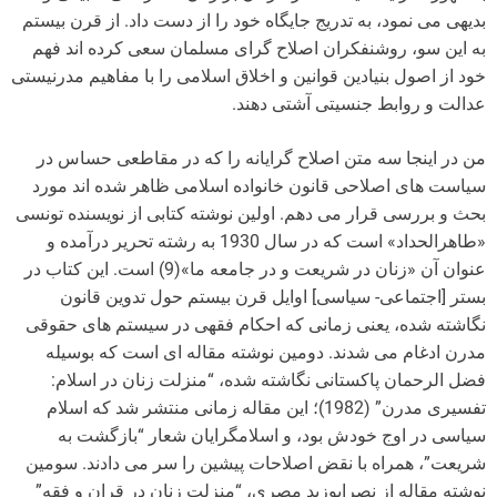
بدیهی می نمود، به تدریج جایگاه خود را از دست داد. از قرن بیستم
به این سو، روشنفکران اصلاح گرای مسلمان سعی کرده اند فهم
خود از اصول بنیادین قوانین و اخلاق اسلامی را با مفاهیم مدرنیستی
عدالت و روابط جنسیتی آشتی دهند.
من در اینجا سه متن اصلاح گرایانه را که در مقاطعی حساس در
سیاست های اصلاحی قانون خانواده اسلامی ظاهر شده اند مورد
بحث و بررسی قرار می دهم. اولین نوشته کتابی از نویسنده تونسی
«طاهرالحداد» است که در سال 1930 به رشته تحریر درآمده و
عنوان آن «زنان در شریعت و در جامعه ما»(9) است. این کتاب در
بستر [اجتماعی- سیاسی] اوایل قرن بیستم حول تدوین قانون
نگاشته شده، یعنی زمانی که احکام فقهی در سیستم های حقوقی
مدرن ادغام می شدند. دومین نوشته مقاله ای است که بوسیله
فضل الرحمان پاکستانی نگاشته شده، “منزلت زنان در اسلام:
تفسیری مدرن” (1982)؛ این مقاله زمانی منتشر شد که اسلام
سیاسی در اوج خودش بود، و اسلامگرایان شعار “بازگشت به
شریعت”، همراه با نقض اصلاحات پیشین را سر می دادند. سومین
نوشته مقاله از نصرابوزید مصری، “منزلت زنان در قران و فقه”