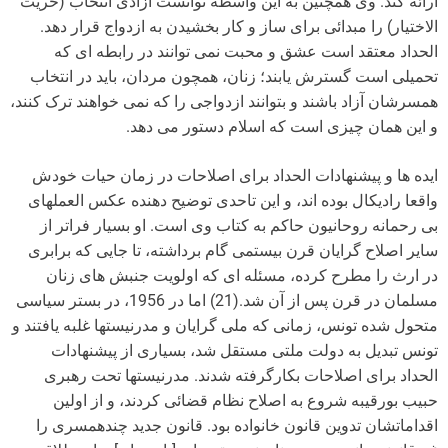
ارائه کند. وی همچنین به این واسطه توانست آزادی انتخاب (حریت
الاختیار) را مبدائی برای ساز و کار بخشیدن به ازدواج قرار دهد.
الحداد معتقد است عشق و محبت نمی توانند در رابطه ای که
تحمیلی است گسترش یابند؛ زنان، همچون مردان، باید در انتخاب
همسرشان آزاد باشند و بتوانند ازدواجی را که نمی خواهند ترک کنند،
و این همان چیزی است که اسلام دستور می دهد.
ایده ها و پیشنهادات الحداد برای اصلاحات در زمان حیات خودش
واقعا رادیکال بوده اند، و این تاحدی توضیح دهنده عکس العملهای
بی رحمانه روحانیون حاکم به کتاب وی است. او بسیار فراتر از
سایر اصلاح گرایان قرن بیستمی گام برداشته، تا جایی که برابری
در ارث را مطرح کرده، مسئله ای که اولویت جنبش های زنان
مسلمان در قرن پس از آن شد.(21) اما در 1956، در بستر سیاسی
متحول شده تونس، زمانی که ملی گرایان و مدرنیستها غلبه یافتند و
تونس تبدیل به دولت ملتی مستقل شد، بسیاری از پیشنهادات
الحداد برای اصلاحات بکارگرفته شدند. مدرنیستها تحت رهبری
حبیب بورقیبه شروع به اصلاح نظام قضائی کردند، و از اولین
اقداماتشان تدوین قانون خانواده بود. قانون جدید چندهمسری را