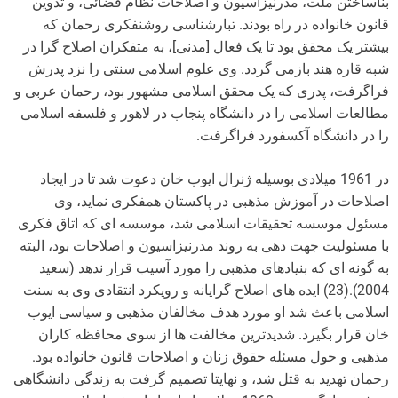
بناساختن ملت، مدرنیزاسیون و اصلاحات نظام قضائی، و تدوین
قانون خانواده در راه بودند. تبارشناسی روشنفکری رحمان که
بیشتر یک محقق بود تا یک فعال [مدنی]، به متفکران اصلاح گرا در
شبه قاره هند بازمی گردد. وی علوم اسلامی سنتی را نزد پدرش
فراگرفت، پدری که یک محقق اسلامی مشهور بود، رحمان عربی و
مطالعات اسلامی را در دانشگاه پنجاب در لاهور و فلسفه اسلامی
را در دانشگاه آکسفورد فراگرفت.
در 1961 میلادی بوسیله ژنرال ایوب خان دعوت شد تا در ایجاد
اصلاحات در آموزش مذهبی در پاکستان همفکری نماید، وی
مسئول موسسه تحقیقات اسلامی شد، موسسه ای که اتاق فکری
با مسئولیت جهت دهی به روند مدرنیزاسیون و اصلاحات بود، البته
به گونه ای که بنیادهای مذهبی را مورد آسیب قرار ندهد (سعید
2004).(23) ایده های اصلاح گرایانه و رویکرد انتقادی وی به سنت
اسلامی باعث شد او مورد هدف مخالفان مذهبی و سیاسی ایوب
خان قرار بگیرد. شدیدترین مخالفت ها از سوی محافظه کاران
مذهبی و حول مسئله حقوق زنان و اصلاحات قانون خانواده بود.
رحمان تهدید به قتل شد، و نهایتا تصمیم گرفت به زندگی دانشگاهی