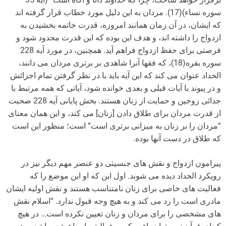
سوره نساء)(17). مردان به این دلیل مورد خطاب قرار گرفته اند
که ایشان، در آن زمان همانند امروزه، قدرت خاتمه بخشیدن به
ازدواج را داشته اند، و هدف این بوده که این قدرت محدود شود و
فرصتی برای حفظ ازدواج فراهم آید. همچنین، در مورد آیه 228
سوره بقره(18)، که فقها آنرا شاهدی بر برتری مردان می دانند،
الحداد عنوان می کند که این آیه باید با در نظر گرفتن تمام اجزائش
و در پیوند با آیات قبلی و بعدی خوانده شود، آیاتی که همه مرتبط با
جدائی زوجین و حمایت از زنان هستند. بخش پایانی آیه 228 صحبت
از قدرت مردان برای طلاق دادن [زنان] می کند، و این همان معنای
“مردان را بر زنان به میزانى برترى است” است؛ منظور این است
که طلاق در دست آنها بوده.
پیرامون ازدواج و نقش های جنسیتی دو عنصر مهم دیگر نیز در
رویکرد الحداد دیده می شوند. اول این که او این موضع را که
فعالیت های خاصی برای زنان نامتناسب هستند و نقش اولیه ایشان
مادری است را رد می کند و به هیچ وجه قبول ندارد. “اسلام نقش
های مشخصی را برای مردان و زنان تعیین نکرده است… در هیچ