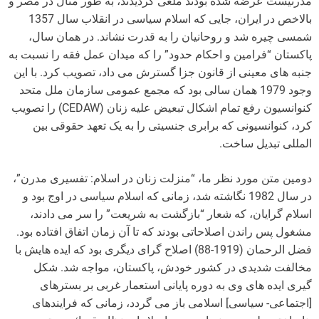
مدرنیست عرضه شده بودند ملغی گردیدند، به طور مثال در مصر و
بالاخص در ایران، جایی که اسلام سیاسی در انقلاب سال 1357
شمسی چیره شد و روحانیان را به قدرت نشاند. در همان سال،
پاکستان “فرامین و احکام حدود” را که میدان عمل فقه را نسبت به
جنبه های معینی از قانون جزا گسترش می داد، تصویب کرد. با این
وجود 1979 همان سالی بود که مجمع عمومی سازمان ملل متحد
کنوانسیون رفع تمام اشکال تبعیض علیه زنان (CEDAW) را تصویب
کرد، کنوانسیونی که برابری جنسیتی را به یک تعهد حقوقی بین
المللی تبدیل ساخت.
دومین متن مورد نظر ما، “منزلت زنان در اسلام: تفسیری مدرن”،
در سال 1982 نگاشته شد، زمانی که اسلام سیاسی در اوج بود و
اسلام گرایان، که شعار “بازگشت به شریعت” را سر می دادند،
مشغول پس راندن اصلاحاتی بودند که تا آن زمان اتفاق افتاده بود.
فضل الرحمان (1919-88) اصلاح گرای دیگری بود که ایده هایش با
مخالفت شدیدی در کشور خودش، پاکستان، مواجه شد. شکل
گیری ایده های وی به دوره پایانی استعمار غربی بر بسترهای
[اجتماعی- سیاسی] اسلامی باز می گردد، زمانی که فرایندهای