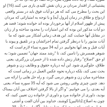
پشتیبانی از اقتدار مردان بر زنان نقش کلیدی بازی می کنند.(16) او
این بحث را مطرح می کند که هر دو آیات فوق باید در بستر واقعی
ازدواج و طلاق در زمان [نزول آیه] و با توجه به امتیازاتی که مردان
پیش از ظهور اسلام از آنها برخوردار بوده اند خوانده شوند؛ قصد هر
دو آیات مذکور این بوده که این امتیازات را محدود ساخته و از زنان
در مقابل آنها حمایت کند. این هدف زمانی آشکار می شود که ما
آیات مذبور را با درنظر گرفتن تمام اجزائشان و در تلفیق و پیوند با
آیات قبل و بعد آنها بخوانیم. در آیه 34 سوره نساء لازم است که
شوهر همسرش را تامین کند، تا “رشد ممتد جهان” تضمین شود؛ به
او حق “اصلاح” رفتار زنش داده شده تا از خسران بزرگتری، یعنی
طلاق، جلوگیری شود. این آیه درباره حقوق و وظایف زن و شوهر
بحث نمی کند، بلکه درباره نحوه عکس العمل در زمانی است که
مشاجره میان زن و شوهر درمی گیرد، و راه حل هایی را ارائه می
دهد. چنین چیزی وقتی روشن می شود که آیه 35 سوره نساء، یعنی
آیه بعدی، را می خوانیم: “و اگر از بالا گرفتن اختلاف بین آنان بیمناک
بودید، داورى از خانواده مرد و داورى از خانواده زن تعیین کنید، که
چون به اصلاح [ذات‏البین‏] کوشند، خداوند بین آنان الفت و آشتى
برقرار خواهد ساخت، چرا که خداوند دانا و آگاه است‏” (آیه 35