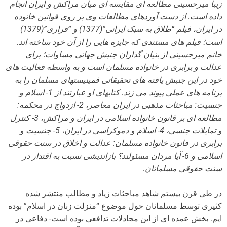
زیبا میرحسینی مطالعه ای مقایسه ای میان مراکش و ایران انجام
داده است. از دست آوردهای مطالعات وی بر روی قوانین خانوده
در ایران، فیلم “طلاق به سبک ایرانی”(1377) و “فراری”(1379)
است؛ فیلم های مستندی که جایزه هایی را از آن خود ساخته اند.
خانم میرحسینی از بنیان گذاران جنبش جهانی مساوات؛ برای
عدالت و برابری در خانواده مسلمان است و به واسطه فعالیت های
خود در این جنبش یافته های تحقیقاتی فمینیستهای مسلمان را به
برنامه های عملی پیوند می زند. کتابهای او عبارتند از 1- اسلام و
جنسیت: مباحثات مذهبی در ایران معاصر، 2- ازدواج در محکمه:
مطالعه ای بر قانون خانواده اسلامی در ایران و مراکش، 3- کنترل
و تمایلات جنسی، 4- اسلام و دموکراسی در ایران، 5- جنسیت و
برابری در قانون خانواده مسلمان: عدالت و اخلاق در سنت حقوقی
اسلامی و 6- آیا مردان مسئولند؟ بازاندیشی نسبت به اقتدار در
سنت حقوقی مسلمانان.
در طی قرن بیستم شاهد مباحثات زیاد و مطالب منتشر شده
کثیری توسط مسلمانان حول موضوع “منزلت زنان در اسلام” بوده
ایم. بخش عمده ای از این مجادلات تدافعی بوده است- دفاعی در