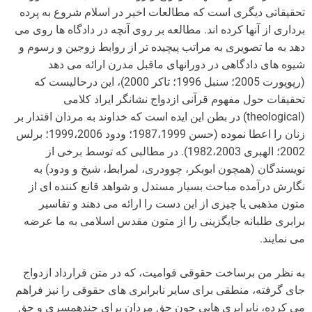
تحقیقاتی دیگری است که مطالعات اخیر در اسلام شروع به پرده
برداری از آنها کرده اند. مطالعه بر روی آنچه در دادگاه ها روی می
دهد به ما تصویری به مراتب پیچیده تر از روابط زوجین و رسوم و
شیوه های دادگاهی در دورانهای ماقبل مدرن ارائه می دهد
(رپوپورت 2005؛ سنبل 1996؛ تاکر 2000)، این درحالیست که
تحقیقات حول مفهوم قرآنی ازدواج نشانگر ایراد کلامی
(theological) در بطن این ایده است که خداوند به مردان اقتدار بر
زنان را اعطا نموده (حسن 1987،1999؛ ودود 1999،2006؛ برلس
2002؛ الهبری 1982،2003). در مطالبی که توسط برخی از
نویسندگان (همچون ابوبکر، چوودری، لمرابط، شیخ و ودود) به
نگارش درآمده مباحث بسیار مستدل و شواهد قانع کننده ای از
متون مذهبی یا چیزی از این دست را ارائه می دهند و تفاسیر
برابری طلبانه جایگزینی را از متون مقدس اسلامی به ما عرضه
می نمایند.
به نظر من برساخت حقوقی قوامیت، که در متن قرارداد ازدواج
جای گرفته، منطقی برای سایر نابرابری های حقوقی را نیز فراهم
می کرده، نابرابری هایی چون حق مردان برای چندهمسری و حق