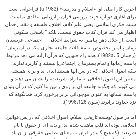
آخرین کار اصلی او، «اسلام و مدرنیته» (1982 a) فراخوانی است
برای آغازی دوباره جهت بررسی قرآن و ارزیابی انتقادی تمامیت
سنت فکری اسلامی، یعنی علم کلام، اخلاق، فلسفه و فقه. رحمان
اظهار می کند قران کتاب حقوق نیست، بلکه ” پاسخی ملکوتی
است، از خلال ذهن پیامبر، به شرایط اخلاقی – اجتماعی عربستان
زمان پیامبر، بخصوص به مشکلات جامعه تجاری مکه در آن زمان”
(رحمان 1982a، 5). همه راه حلهایی که قرآن ارائه می دهد مرتبط
با همه زمانها و تمام بسترهای [اجتماعی] نیستند و کاربرد ندارند؛
بلکه اصول اخلاقی که در پس آنها هستند ابدی اند و برای همیشه
معتبر. این اصول اخلاقی به ما راه، شریعت، را نشان می دهند و
می گویند که چگونه جامعه ای بر روی زمین بنا کنیم که در آن بتوان
با همه انسانها به عنوان موجوداتی برابر برخورد کرد، همانگونه که
نزد خداوند برابرند (سون 1998،128).
اما در طول توسعه تاریخی اسلام، اصول اخلاقی که در پس قوانین
اسلامی بوده اند قلب ماهیت شده اند؛ و بدنه ای از حقوق با نام
شریعت (که هیچ گاه در قرآن به معنای نظامی حقوقی از آن یاد