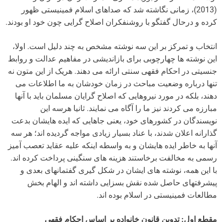
(2013)، زمانی نگاشته شد که صداهای اسلام فمینیستی ظهور
کرده و درحال گفتگو با روشنفکران اصلاح گرایی چون خود او بودند.
انتخاب و تمرکز بر این سه نوشته مشخص به چند دلیل است. اولا،
این نوشته ها چهارچوبی برای بازاندیشی در مفاهیم عدالت و روابط
جنسیتی در احکام فقهی سنتی ارائه می دهند. هریک از این متون نه
تنها درباره وضعیت مباحث در زمان خودشان به ما اطلاعات می
دهند، بلکه در مورد نیروهایی که اصلاح گرایان مسلمان باید با آنها
مبارزه می کردند نیز ما را آگاه می نمایند. ثانیا هرسه این
نویسندگان در کشورهای خود، یعنی جاهایی که ایده هایشان بدعت
گذارانه اعلان شدند، با عناد بسیار زیادی مواجه گردیده اند؛ هر سه
آنها به خاطر ایده هایشان و به واسطه اینکه علیه عقاید تعصب آمیز
رسمی به مخالفت برخاستند هزینه های سنگینی پرداخت کرده اند.
با این همه، نوشته های ایشان در شکل گیری گفتمانهای بعدی و
پیشرفتهای حاصل شده نقش بسزایی داشته اند و الهام بخش
مطالعات فمینیستی در اسلام بوده اند.
مقطع اول: تدوین قانون خانواده بر اساس احکام فقهی