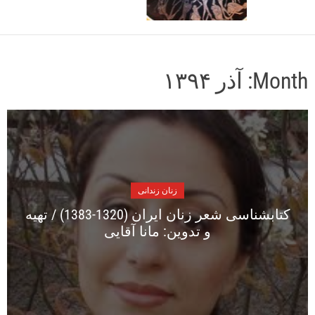
o
r
m
o
d
Month:
آذر ۱۳۹۴
e
زنان زندانی
کتابشناسی شعر زنان ایران (1320-1383) / تهیه
و تدوین: مانا آقایی