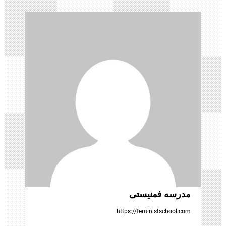
ی
ن
و
ش
ت
ه‌
ه
ا
مدرسه فمنیستی
https://feministschool.com