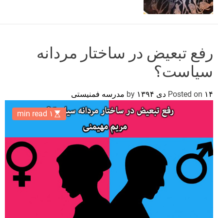
o
r
m
o
d
رفع تبعیض در ساختار مردانه
e
سیاست؟
۱۴ دی ۱۳۹۴
Posted on
by
مدرسه فمنیستی
۱ min read