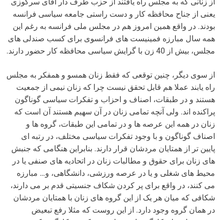
از زنانی که به مجلس راه یافتند از حزب طرف دار آقای سرکوزی
یعنی از جناح محافظه کار و دست راستی جامعه سیاسی فرانسه
بودند. در واقع همین امروز هم در مجلس ملی فرانسه به رغم این
همه سال مبارزه فمینیست های فرانسوی برای کسب صندلی های
مجلس، بیش از 40 زن با گرایش سیاسی محافظه کار حضور دارند.
از سوی دیگر، چنین توقعی که فقط زنان همسو و همفکر به مجلس
راه یابند عملا هم قابل تحقق نیست چرا که زنان نیمی از جمعیت
هستند و در طبقات، اصناف و احزاب و تفکرات سیاسی گوناگون
پراکنده اند. ولی آنچه تمامی زنان در آن سهیم هستند آن است که
زنان در همه این عرصه ها و در تمامی این طبقات، گروه ها و
اصناف گوناگون و با وجود تفکرات سیاسی مختلف، در رتبه ای
پایین تر از همتایان مردشان قرار دارند. بنابراین هنگامی که جنبش
های زنان برای حقوق و مطالبات زنان در اتحادیه های صنفی یا در
محیط های شغلی و یا در عرصه ورزشی، دانشگاهی، و… مبارزه
می کنند، در واقع برای پر کردن شکاف جنسیتی قدم بر می دارند،
شکافی که میان هر یک از این گروه های زنان با همتایان مردشان
در همان گروه وجود دارد. از این روست که مثلا رفع تبعیض