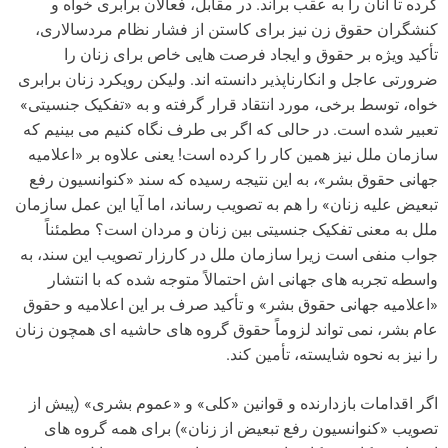
کرده تا آنان را به عقب براند. در مقابل، فعالان برابری خواه و
کنشگران حقوق زن نیز برای کاستن از فشار نظام مردسالاری،
تأکید ویژه بر حقوق و ایجاد فرصت هایی خاص برای زنان را
ضرورتی عاجل و انکارناپذیر دانسته اند. ولیکن رویکرد زنان برابری
خواه، توسط برخی، مورد انتقاد قرار گرفته و به «تفکیک جنسیتی»
تعبیر شده است. در حالی که اگر بی طرف نگاه کنیم می بینیم که
سازمان ملل نیز همین کار را کرده است! یعنی علاوه بر «اعلامیه
جهانی حقوق بشر»، به این نتیجه رسیده که سند «کنوانسیون رفع
تبعیض علیه زنان» را هم به تصویب رساند، اما آیا این عمل سازمان
ملل به معنی تفکیک جنسیتی بین زنان و مردان است؟ مطمئناً
جواب منفی است زیرا سازمان ملل در کارزار تصویب این سند، به
واسطه تجربه های جهانی اش احتمالاً متوجه شده که با انتشار
«اعلامیه جهانی حقوق بشر» و تأکید صرف بر این اعلامیه و حقوق
عام بشر، نمی تواند لزوماً حقوق گروه های حاشیه ای همچون زنان
را نیز به نحوه شایسته، تأمین کند.
اگر اقدامات بازدارنده و قوانین «کلی» و «عموم بشری» (پیش از
تصویب «کنوانسیون رفع تبعیض از زنان») برای همه گروه های