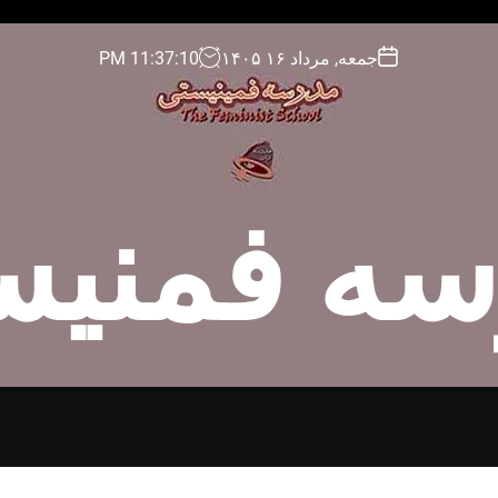
جمعه, مرداد ۱۶ ۱۴۰۵
11
:
37
:
11
PM
سه فمنیس