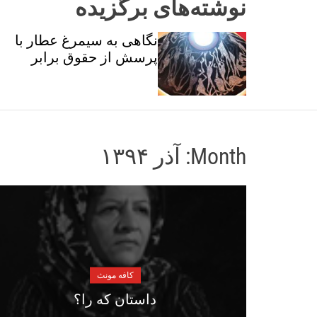
نوشته‌های برگزیده
ان و
نگاهی به سیمرغ عطار با
تی
پرسش از حقوق برابر
Month:
آذر ۱۳۹۴
کافه مونث
داستان که را؟