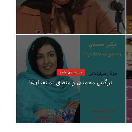
دسته‌بندی نشده
نرگس محمدی و منطق «منتقدان»!