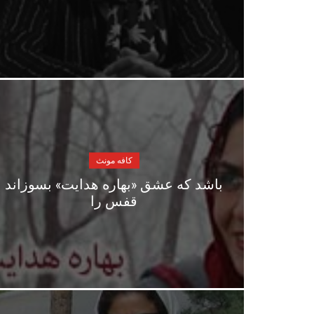
کافه مونث
باشد که عشق «بهاره هدایت» بسوزاند
قفس را