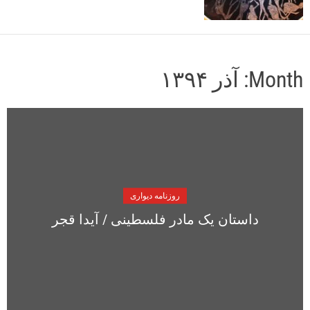
o
r
m
o
d
Month:
آذر ۱۳۹۴
e
روزنامه دیواری
داستان یک مادر فلسطینی / آیدا قجر