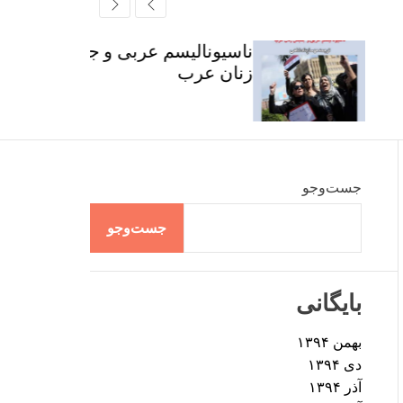
r
t
ff
c
c
l
h
h
e
ناسیونالیسم عربی و جنبش
c
زنان عرب
o
l
o
r
m
o
d
جست‌وجو
e
جست‌وجو
بایگانی
بهمن ۱۳۹۴
دی ۱۳۹۴
آذر ۱۳۹۴