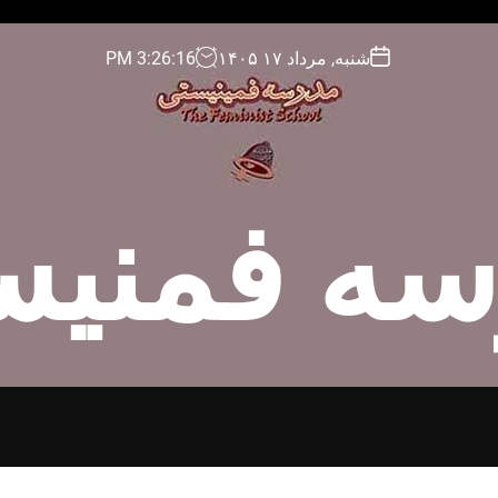
شنبه, مرداد ۱۷ ۱۴۰۵
17
:
26
:
3
PM
سه فمنیس