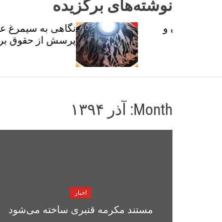
نوشته‌های برگزیده
ان و
نگاهی به سیمرغ عطار با
تی
پرسش از حقوق برابر
Month:
آذر ۱۳۹۴
اخبار
مستند مکرمه قنبری ساخته می‌شود