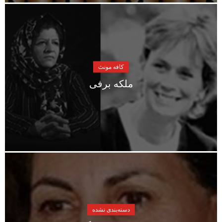
کافه مونث
ملکه برفی
دسته‌بندی نشده