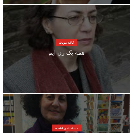
کافه مونث
همه یک زن ایم
دسته‌بندی نشده