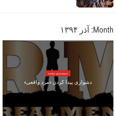
o
r
m
o
d
Month:
آذر ۱۳۹۴
e
دسته‌بندی نشده
دشواری پیدا کردن «مرد واقعی»