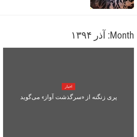
o
r
m
o
d
Month:
آذر ۱۳۹۴
e
اخبار
پری زنگنه از «سرگذشت آواز» می‌گوید