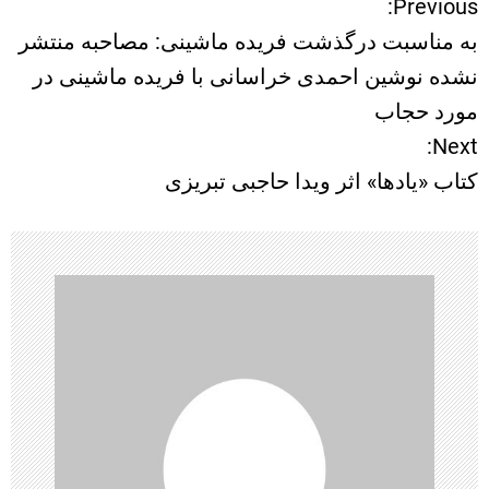
Previous:
ر
به مناسبت درگذشت فریده ماشینی: مصاحبه منتشر
ا
نشده نوشین احمدی خراسانی با فریده ماشینی در
مورد حجاب
ه
Next:
ب
کتاب «یادها» اثر ویدا حاجبی تبریزی
ر
ی
ن
و
ش
ت