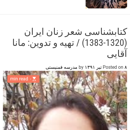
o
r
m
o
d
کتابشناسی شعر زنان ایران
e
(1320-1383) / تهیه و تدوین: مانا
آقایی
۸ تیر ۱۳۹۱
Posted on
by
مدرسه فمنیستی
۰ min read