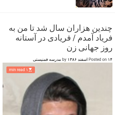
o
r
m
o
d
چندین هزاران سال شد تا من به
e
فریاد آمدم / فریادی در آستانه
روز جهانی زن
۱۴ اسفند ۱۳۸۶
Posted on
by
مدرسه فمنیستی
۱ min read