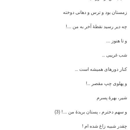
زمستان بود و ترس و دهانی دوخته
چه دیر رسید نقطۀ آخر به من ….!
و تا هنوز ….
شب غریبی …
کنار دورهای همیشه است …
و پهلوی چپ مقصر …!
شیر، بهرۀ پسرم
و سهم دخترم ، پستان بریدۀ من ….! (3)
چقدر شبیه زاغ شده ام !