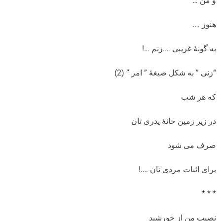
و من …
هنوز ….
به گونۀ غریبی ….زنم …!
“زنی ” به شکل صیغۀ ” امر ” (2)
که هر شب
در زیر زمین خانۀ پدری تان
صرف می شود
برای اثبات مردی تان ….!
* * *
نصیب من از خورشید