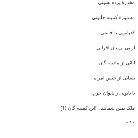
مخدرۀ پرده نشینی
مستورۀ کمینه خاتونی
کدبانویی یا خانمی
از بی بی یان اقرانی
اناثی از مادینه گان
نسایی از جنس امرأه
یا بانویی ز بانوان حرم
ملک یمین شمایند …!این کمینه گان (1)
* * *