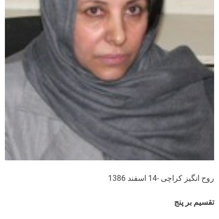
روح انگیز کراچی -14 اسفند 1386
تقسیم بر پنج