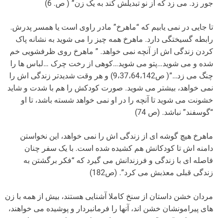
جور زد. می زد که از نو تبدیلش کند به یک زن” ( ص. 6)
تا جایی در نمی یابیم که “ماهرخ” مادر راوی است یا همسر پدرش.
رابطه گسیختگی دارد. ماهرخ همه چیز را می شوید به نشانه پاک
کردن زندگی اش از آنچه نمی خواهد. ” ماهرخ روی ظرفشویی خم
شده و می شوید…پتو می شوید…کوهی از رخت چرک …لباس ها را
چنگ می زد…”( ص9،37،64،142) و هر وقت شدیدتر زندگی اش را
نمی خواهد، بیشتر می شوید. صورت کودکش را هم با شدت و شاید
خشونت می شوید تا آنچه را در او نمی خواهد شسته باشد، تا او
“گوسفند” نباشد. (ص 74)
ماهرخ هیچ گوشه ای از زندگی اش را نمی خواهد، این نخواستن
دامنه اش تا کودکانش هم کشیده شده است. با یک سفر چنان
فاصله ای با زندگی و فرزندانش می گیرد که “فکر برگشتن به
زندگی قبلی معذبش می کرد”. (ص182)
مردان خشن داستان از سنخ کاملا آشنایی هستند، بیش از همه با زن
های پیرامونشان خشن اند، آنها را فرمانبردار و پوشیده می خواهند،