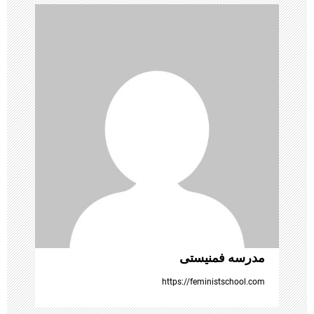
ر
ی
ن
و
ش
ت
ه‌
ه
مدرسه فمنیستی
ا
https://feministschool.com