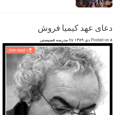
o
r
m
o
d
دعای عهد کیمیا فروش
e
۸ دی ۱۳۸۹
Posted on
by
مدرسه فمنیستی
۱ min read