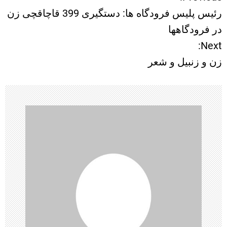
ر
رئیس پلیس فرودگاه ها: دستگیری 399 قاچاقچی زن
ا
در فرودگاهها
Next:
ه
زن و زنبیل و شعر
ب
ر
ی
ن
و
ش
ت