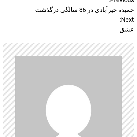
Previous:
ر
حمیده خیرآبادی در 86 سالگی درگذشت
ا
Next:
عشق
ه
ب
ر
ی
ن
و
ش
ت