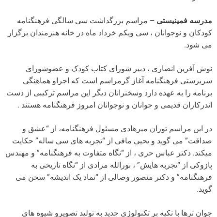
مدرسه فمینیستی –
مراسم بزرگداشت سی سالگی فرهنگنامه
کودکان و نوجوانان ، سی ویکم خرداد ماه در خانه هنرمندان برگزار
می شود.
نوش آفرین انصاری ، دبیر شورای کتاب کودک و عضوشورای
سرپرستی فرهنگنامه آغاز گرمراسم است که اجراو هماهنگی
برنامه را به عهده دارد وسخنرانان دیگر این مراسم ترکیبی از دست
اندرکاران قدیمی و جوانان و نوجوانان امروز فرهنگنامه هستند .
در این مراسم توران میرهادی مسئول فرهنگنامه، از “عشق و
صداقت” می گوید و یحیی مافی از “تجربه های سی ساله” حکایت
میکند. دکتر عباس حری ، از “نگاه متفاوت به فرهنگنامه” و مهندس
پازوکی از “تجربه هایش” ، نورالله مرادی از “نگاه تاریخی به
فرهنگنامه” و دکتر منصور وصالی از “نماد یک اندیشه” سخن می
گوید.
جوان ترها با تکیه بر تکنولوژی جدید به تولید تصویرو شیوه های