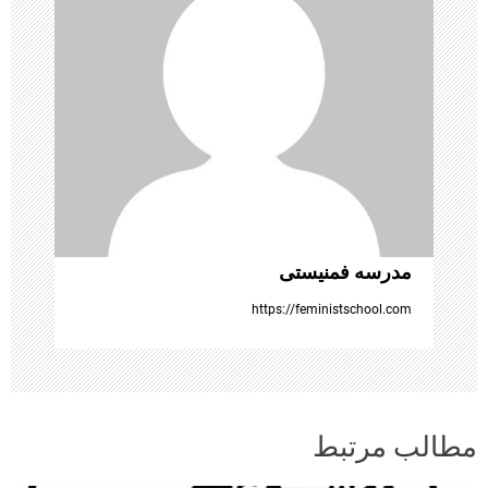
ش
ت
ه‌
ه
ا
مدرسه فمنیستی
https://feministschool.com
مطالب مرتبط