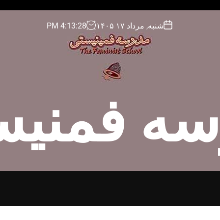
شنبه, مرداد ۱۷ ۱۴۰۵
29
:
13
:
4
PM
سه فمنیس