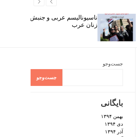
r
t
ff
c
c
l
h
h
e
ناسیونالیسم عربی و جنبش
c
زنان عرب
o
l
o
r
m
o
d
جست‌وجو
e
جست‌وجو
بایگانی
بهمن ۱۳۹۴
دی ۱۳۹۴
آذر ۱۳۹۴