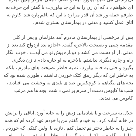
ای نخواهم داد که آن زن را به این جا بیاوری.» با گفتن این حرف به
طرفم حمله ور شد آن قدر مرا زد تا این که نافم پاره شد. کارم به
اتاق عمل کشید و مدتی در بیمارستان بستری شدم .
پس از مرخصی از بیمارستان مادرم آمد منزلمان و پس از کلی
مقدمه چینی و نصیحت بالاخره گفت: «اجازه بده ازدواج کند بعد از
مدتی، از او دست می کشد و دوباره پیش تو می آید…» . خوب انگار
راه و چاره دیگری نداشتم. بالاخره به او جازه دادم تا زن دیگری
بگیرد و حتی به خانه بیاورد ، نه به خاطر نصیحت های مادرم ، بلکه
به خاطر این که دیگر رمق کتک خوردن نداشتم ، طوری شده بود که
بجه های بیگناهم با کوچکترین صدای بلندی به وحشت می افتادند ،
شب ها کابوس دست از سرم بر نمی داشت. بچه ها هم مرتب
کابوس می دیدند…
جلال به سرعت و با شادمانی زنش را به خانه آورد. اتاقی را برایش
در خانه آماده کرد . به خودم گفتم من با خودم عهد کرده ام که همه
چیز را به خاطر دخترانم تحمل کنم . تازه، با اولین کتکی که خوردم ،
با اولین نگاه هوسناک او به دیگر زنان ، جلال را از ذهن و دلم برای