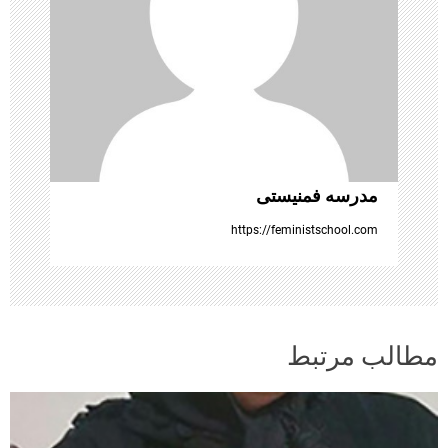
ش
ت
ه‌
ه
ا
مدرسه فمنیستی
https://feministschool.com
مطالب مرتبط