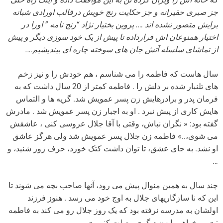
جز صبری حقیرانه و جز حکایت رنج خویش درقالب اورادی شبانه
برایش متصور نشده اند …. پروین بختیار نژاد “رنج نامه ” اورا در
اختیار همنوعان اش قرارداده تا پیش از یک خود سوزی دیگر و پیش
از تماشای سلسله آتش جان های سوخته چاره ای بیندیشیم….
سال هاست که فاطمه را می شناسم ، هم خودش را و نیز زخم
های تلنبار شده بر دلش را . فاطمه کمتر از 20 سال داشت که به
فرمان پدر و برادرهایش زن پسر عمویش شد. گریه ها و التماس
هایش کاری از پیش نبرد . او به اجبار زن پسر عمویش شد . مادرش
گفته بود: « نگران نباش، وقتی با آقا جلال عروسی کنی ، عاشقش
می شوی،..» فاطمه زن جلال پسر عمویش شد ولی هرگز عاشق
او نشد. به جای عشق، تا توان داشت کتک خورد، حرف زور شنید، و
…
چند سال به همین منوال پیش می رود، آنها صاحب بچه می شوند تا
این که نا سازگاریهای جلال به اوج خود می رسد . هنوز فرزند
اولشان به مدرسه نرفته بود که یک روز جلال رو می کند به فاطمه
: «می خواهم با زن دیگری وصلت کنم…»