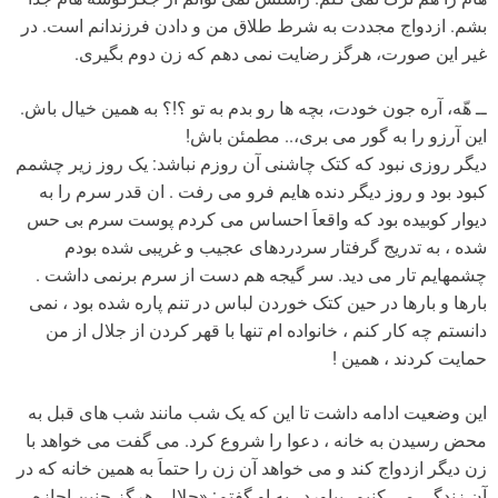
بشم. ازدواج مجددت به شرط طلاق من و دادن فرزندانم است. در
غیر این صورت، هرگز رضایت نمی دهم که زن دوم بگیری.
ــ هّه، آره جون خودت، بچه ها رو بدم به تو ؟!؟ به همین خیال باش.
این آرزو را به گور می بری،.. مطمئن باش!
دیگر روزی نبود که کتک چاشنی آن روزم نباشد: یک روز زیر چشمم
کبود بود و روز دیگر دنده هایم فرو می رفت . ان قدر سرم را به
دیوار کوبیده بود که واقعاَ احساس می کردم پوست سرم بی حس
شده ، به تدریج گرفتار سردردهای عجیب و غریبی شده بودم
چشمهایم تار می دید. سر گیجه هم دست از سرم برنمی داشت .
بارها و بارها در حین کتک خوردن لباس در تنم پاره شده بود ، نمی
دانستم چه کار کنم ، خانواده ام تنها با قهر کردن از جلال از من
حمایت کردند ، همین !
این وضعیت ادامه داشت تا این که یک شب مانند شب های قبل به
محض رسیدن به خانه ، دعوا را شروع کرد. می گفت می خواهد با
زن دیگر ازدواج کند و می خواهد آن زن را حتماَ به همین خانه که در
آن زندگی می کنیم، بیاورد . به او گفتم: «جلال، هرگز چنین اجازه