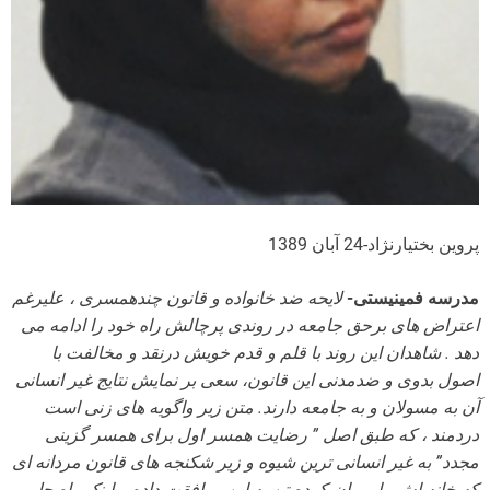
پروین بختیارنژاد-24 آبان 1389
مدرسه فمینیستی-
لایحه ضد خانواده و قانون چندهمسری ، علیرغم
اعتراض های برحق جامعه در روندی پرچالش راه خود را ادامه می
دهد . شاهدان این روند با قلم و قدم خویش درنقد و مخالفت با
اصول بدوی و ضدمدنی این قانون، سعی بر نمایش نتایج غیر انسانی
آن به مسولان و به جامعه دارند. متن زیر واگویه های زنی است
دردمند ، که طبق اصل ” رضایت همسر اول برای همسر گزینی
مجدد” به غیر انسانی ترین شیوه و زیر شکنجه های قانون مردانه ای
که خانه اش را ویران کرده تن به این موافقت داده و اینک راه حلی