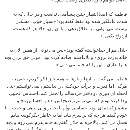
فاطمه که اصلا انتظار چنین پیشآمدی نداشت و در حالی که به
شدت غافلگیر شده بود فقط گفته بود: «بسیار خوب، مشکلی
نیست، می توانی مرا طلاق دهی و با آن زن، حالا هر که هست،
ازدواج یکنی .»
جلال هم از خداخواسته گفته بود: «پس می توانی از همین الان به
خانه پدرت بروی» و بلافاصله اضافه کرده بود : «ولی حق بردن بچه
ها را نداری… این را که حتماَ می دانی!»
فاطمه می گفت ، بارها و بارها به همه چیز فکر کردم ، حتی به
مرگ ، اما قدرت و جرأت خودکشی را نداشتم ، نمی توانستم حتی
لحظه ای دوری دو دختر خردسالم را تحمل کنم. احساس عجیبی
پیدا کرده بودم که نمی توانم توضیح اش بدهم. احساس تلخ و
مشمئزکننده ای بود، احساسی توأم با تحقیر و بی پناهی و خفت… با
خودم گفتم هر چه که بر سرم بیاید اما به خاطر جگرگوشه هایم
تحمل می کنم . بالاخره به جلال گفتم به خانه پدرم نمی روم و بچه
هام را هم ترک نمی کنم. راستش نمی توانم از جگرگوشه هام جدا