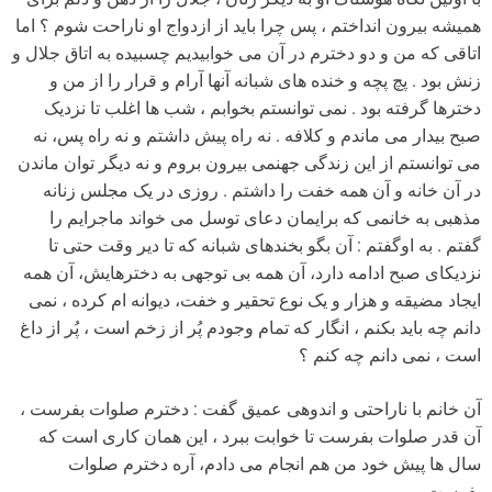
همیشه بیرون انداختم ، پس چرا باید از ازدواج او ناراحت شوم ؟ اما
اتاقی که من و دو دخترم در آن می خوابیدیم چسبیده به اتاق جلال و
زنش بود . پچ پچه و خنده های شبانه آنها آرام و قرار را از من و
دخترها گرفته بود . نمی توانستم بخوابم ، شب ها اغلب تا نزدیک
صبح بیدار می ماندم و کلافه . نه راه پیش داشتم و نه راه پس، نه
می توانستم از این زندگی جهنمی بیرون بروم و نه دیگر توان ماندن
در آن خانه و آن همه خفت را داشتم . روزی در یک مجلس زنانه
مذهبی به خانمی که برایمان دعای توسل می خواند ماجرایم را
گفتم . به اوگفتم : آن بگو بخندهای شبانه که تا دیر وقت حتی تا
نزدیکای صبح ادامه دارد، آن همه بی توجهی به دخترهایش، آن همه
ایجاد مضیقه و هزار و یک نوع تحقیر و خفت، دیوانه ام کرده ، نمی
دانم چه باید بکنم ، انگار که تمام وجودم پُر از زخم است ، پُر از داغ
است ، نمی دانم چه کنم ؟
آن خانم با ناراحتی و اندوهی عمیق گفت : دخترم صلوات بفرست ،
آن قدر صلوات بفرست تا خوابت ببرد ، این همان کاری است که
سال ها پیش خود من هم انجام می دادم، آره دخترم صلوات
بفرست.