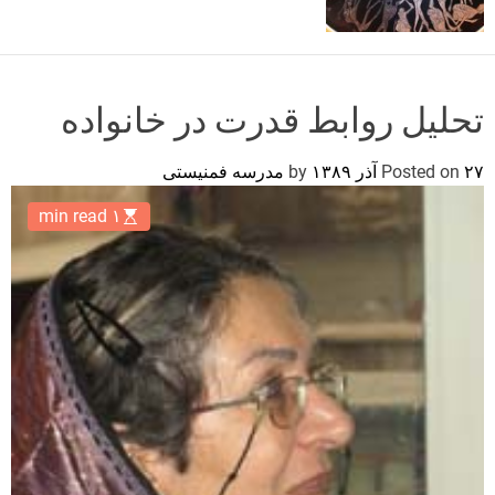
o
r
m
o
d
تحلیل روابط قدرت در خانواده
e
۲۷ آذر ۱۳۸۹
Posted on
by
مدرسه فمنیستی
۱ min read