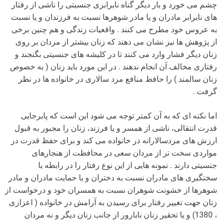
چشم می خورد و بار دیگر گناه نابرابری جنسیتی را ناشی از رفتار
های نابرابر مادران و یا مادر شوهرها نسبت به فرزندان و یا نسبت
به عروس خود مطرح می کنند . واقعیات زندگی و هم چنین برخی
از پژوهش ها نیز نشان می دهند که زنان بیشتر از مردان بر روی
زنان دیگر فشار وارد می کنند تا در کلیشه های جنسیتی بگنجند و
رفتاری مخالف آن انجام ندهند . در این مورد باید زنان ( به خصوص
زنان سالمند ) را حافظ منافع مرد سالاری در خانواده ها در نظر
گرفت .
اما نکته ای که به آن کمتر توجه می شود این است که پابرجایی
قدرت انتقالی، ناشی از همسر و یا فرزند، زنان را مجبور به قبول
ارزش های مردسالارانه در خانواده می کند و برای حفظ قدرت در
مواردی سخت تر از مردان سعی در محافظت از هنجارهای
جنسیتی دارند . نمونه هایی از این نوع رفتار را در رابطه با
سختگیری های مادران نسبت به دختران و یا حمایت مادران و مادر
شوهرها از خشونت شوهران نسبت به همسران خود و درخواست از
زنان جهت تغییر رفتار برای رسیدن به آرامش در خانواده ( اعزازی
، 1380) و یا تحقیر زنان نابارور از جانب زنان دیگر و نه مردان