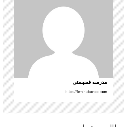
و
ش
ت
ه‌
ه
ا
مدرسه فمنیستی
https://feministschool.com