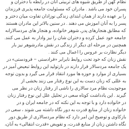
نظام کهن از طریق شیوه های تربیتی آنان در رابطه با دختران و
پسران خود می باشد . مادران که مسئولیت جامعه پذیری فرزندان
را بر عهده دارند از همان ابتدای زندگی نوزادان تفاوت میان دختر و
پسر را به آنان اموزش می دهند . در سنین بالاتر این مادران هستند
که مطابق هنجارهای پدرـ شوهر خانواده، و هنجار های مردسالارانه
جامعه خود عمل کرده و دختران شان را نیز وادار به عمل می کنند.
همچنین در مرحله ای دیگر از زندگی در نقش مادرشوهر نیز بار
دیگر نظارت بر عروس را اعمال می کنند .
نقش زنان که خود تحت روابط نابرابر «فرادستی – فرودستی» در
یک جامعه مردسالار قرار دارند در بازتولید این روابط تبعیض آمیز در
بسیاری از موارد و حوزه ها مورد انتقاد قرار می گیرد و بدون توجه
به عللی که زنان دست به این نوع رفتار می زنند بخشی از
موجودیت نظام مرد سالاری را ناشی از رفتار زنان در نظر می
گیرند . این یادداشت کوتاه سعی در تحلیل علل این نوع رفتار زنان
در خانواده دارد و با توجه به این نکته که در جامعه ایران و در
خانواده زنان از منابع قدرت به دور نگاه داشته می شوند ، سعی در
بازکاوی و توضیح این امر دارد که نظام مردسالاری از طریق دور
نگاه داشتن زنان از منابع قدرت، و تفویض «قدرت انتقالی» به آنان،