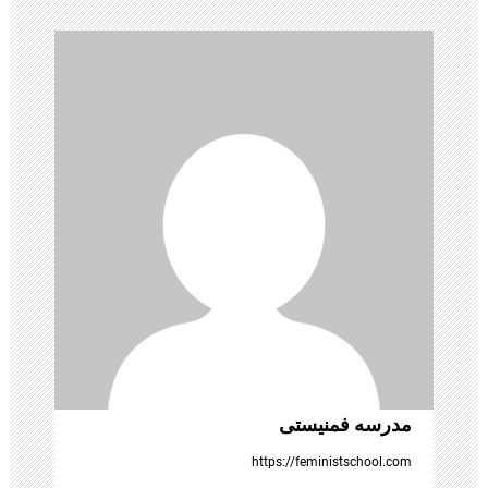
ر
ی
ن
و
ش
ت
ه‌
ه
ا
مدرسه فمنیستی
https://feministschool.com