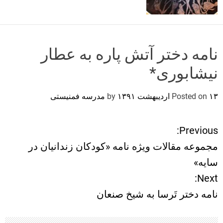
o
r
m
o
d
نامه دختر آتش‌‌‌‌ پاره به عطار
e
نیشابوری*
۱۳ اردیبهشت ۱۳۹۱
Posted on
by
مدرسه فمنیستی
Previous:
ر
مجموعه مقالات ویژه نامه «کودکان زندانیان در
ا
سایه»
Next:
ه
نامه دختر تَرسا به شیخ صنعان
ب