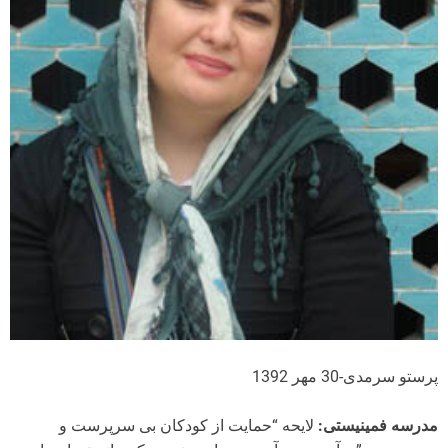
پرستو سرمدی-30 مهر 1392
مدرسه فمینیستی:
لایحه “حمایت از کودکان بی سرپرست و