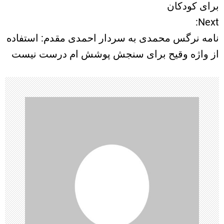
ا
برای کودکان
Next:
ه
نامه نرگس محمدی به سردار احمدی مقدم: استفاده
ب
از واژه وقیح برای سنجش پوشش ام درست نیست
ر
ی
ن
و
ش
ت
ه‌