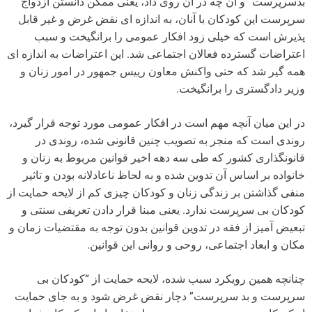
بدسرپرست” و آن چه در آن روی داد، یعنی ممکن دانستن ازدواج
سرپرست این کودکان با آنان، به اندازه ای نقض غرض و غیر قابل
پذیرش است که خیلی زود افکار عمومی را برانگیخت و سبب
اعتراضات گسترده فعالان اجتماعی شد. این اعتراضات به اندازه ای
همه گیر شد که حتی واکنش معاون رییس جمهور در امور زنان و
وزیر دادگستری را برانگیخت.
در این میان آنچه مهم است در افکار عمومی مورد توجه قرار گیرد،
روندی است که منجر به تصویب چنین قانونی شده، روندی در
قانونگذاری کشور که طی سه دهه اخیر قوانین مربوط به زنان و
خانواده بر اساس آن تدوین شده و به لحاظ ناعادلانه بودن و تاثیر
منفی گذاشتن بر زندگی زنان و کودکان چیزی کم از لایحه حمایت از
کودکان بی سرپرست ندارد. یعنی مبنا قرار دادن تعریفی سنتی و
تبعیض آمیز از فقه در تدوین قوانین بدون توجه به مقتضیات زمان و
مکان و ابعاد اجتماعی، روحی و روانی این قوانین.
چنانچه همین رویکرد سبب شده، لایحه حمایت از “کودکان بی
سرپرست و بد سرپرست” دچار نقض غرض شود و به جای حمایت