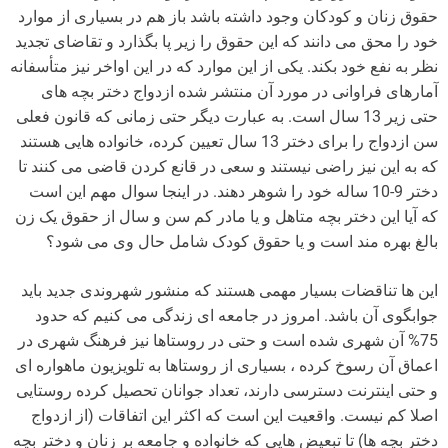
حقوق زنان و کودکان وجود داشته باشد باز هم در بسیاری از موارد
خود را محق می دانند که این حقوق را زیر پا بگذارد و تقاضای تجدید
نظر به نفع خود بکند. یکی از این موارد که در این اواخر نیز متأسفانه
آمارهای فراوانی در مورد آن منتشر شده ازدواج دختر بچه های
حتی زیر 13 سال است. به عبارت دیگر حتی زمانی که قانون فعلی
سن ازدواج را برای دختر 13 سال تعیین کرده، خانواده هایی هستند
که به این نیز راضی نیستند و سعی در قانع کردن قاضی می کنند تا
دختر 9-10 ساله خود را شوهر دهند. در اینجا سوال مهم این است
که آیا این دختر بچه متاهل و یا مادر کم سن و سال از حقوق یک زن
بالغ بهره مند است و یا حقوق کودک شامل حال وی می شود؟
این ها تناقضات بسیار مهمی هستند که منشور شهروندی جدید باید
جوابگوی آن باشد. امروز در جامعه ای زندگی می کنیم که حدود
75% آن شهری شده است و حتی در روستاها نیز فرهنگ شهری در
اعماق آن رسوخ کرده ، بسیاری از روستاها به تلویزیون ماهواره ای
و حتی اینترنت دسترسی دارند، تعداد جوانان تحصیل کرده روستایی
اصلا کم نیست. واقعیت این است که اکثر این اتفاقات (از ازدواج
دختر بچه ها) تا تبعیض هایی که خانواده و جامعه بر زنان و دختر بچه