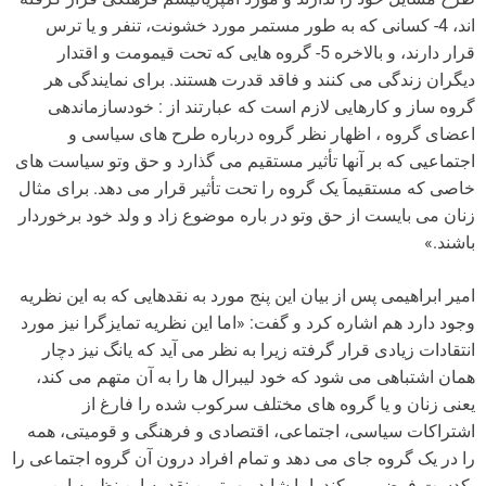
اند، 4- کسانی که به طور مستمر مورد خشونت، تنفر و یا ترس
قرار دارند، و بالاخره 5- گروه هایی که تحت قیمومت و اقتدار
دیگران زندگی می کنند و فاقد قدرت هستند. برای نمایندگی هر
گروه ساز و کارهایی لازم است که عبارتند از : خودسازماندهی
اعضای گروه ، اظهار نظر گروه درباره طرح های سیاسی و
اجتماعیی که بر آنها تأثیر مستقیم می گذارد و حق وتو سیاست های
خاصی که مستقیماَ یک گروه را تحت تأثیر قرار می دهد. برای مثال
زنان می بایست از حق وتو در باره موضوع زاد و ولد خود برخوردار
باشند.»
امیر ابراهیمی پس از بیان این پنج مورد به نقدهایی که به این نظریه
وجود دارد هم اشاره کرد و گفت: «اما این نظریه تمایزگرا نیز مورد
انتقادات زیادی قرار گرفته زیرا به نظر می آید که یانگ نیز دچار
همان اشتباهی می شود که خود لیبرال ها را به آن متهم می کند،
یعنی زنان و یا گروه های مختلف سرکوب شده را فارغ از
اشتراکات سیاسی، اجتماعی، اقتصادی و فرهنگی و قومیتی، همه
را در یک گروه جای می دهد و تمام افراد درون آن گروه اجتماعی را
یکدست فرض می کند. اما شاید مهمترین نقد به این نظریه این