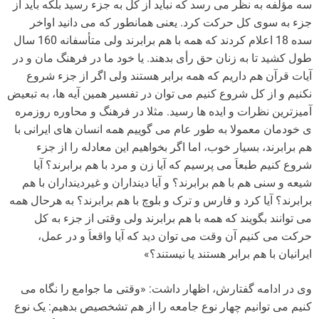
سه مؤلفه به نظر می رسد که نباید از کل به جزء رسید بلکه باید از
جزء به سوی کل حرکت کرد. یعنی همانطور که می دانید اواخر
سده 18 اعلام کردند که همه با هم برابرند ولی متأسفانه 160 سال
طول کشید تا به زنان حق رأی بدهند. یا خود ما در فرهنگ مان و در
آیات قرآن هم داریم که همه برابر هستند ولی اگر از جزء شروع
نکنیم و از کل شروع کنیم می توان در تفسیر همین آیه ها، به تبعیض
آمیزترین نظرات و ایده ها رسید. مثلا در فرهنگ و محاوره روزمره
ی خودمان معمولا به طور عام می گوییم همه انسان های ایرانی با
هم برابرند، بسیار خوب، اما اگر بخواهیم این معادله را از جزء
شروع کنیم طبعاَ می پرسیم که آیا زن و مرد با هم برابرند؟ آیا
شیعه و سنی هم با هم برابرند؟ و آیا دینداران و غیردینداران با هم
برابرند؟ آیا کرد و فارس و ترک و بلوچ با هم برابرند؟ به هرحال همه
می توانند بگویند که همه با هم برابرند ولی وقتی از جزء به کل
حرکت می کنیم آن وقت می توان دید که آیا واقعاَ و در عمل،
ایرانیان با هم برابر هستند یا نیستند؟»
وی در ادامه گفتارش، اظهار داشت: «وقتی ما جوامع را نگاه می
کنیم می توانیم چهار نوع جامعه را از هم تشخصیص بدهیم: یک نوع