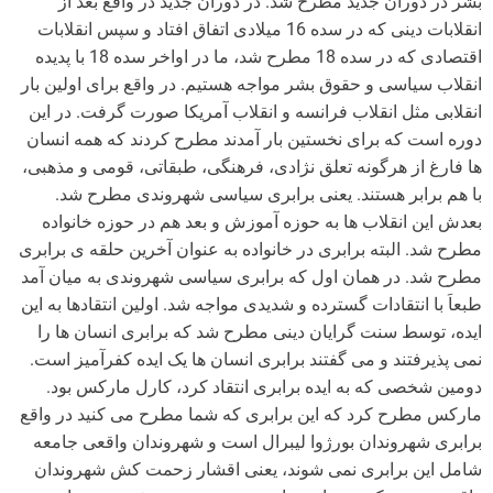
بشر در دوران جدید مطرح شد. در دوران جدید در واقع بعد از
انقلابات دینی که در سده 16 میلادی اتفاق افتاد و سپس انقلابات
اقتصادی که در سده 18 مطرح شد، ما در اواخر سده 18 با پدیده
انقلاب سیاسی و حقوق بشر مواجه هستیم. در واقع برای اولین بار
انقلابی مثل انقلاب فرانسه و انقلاب آمریکا صورت گرفت. در این
دوره است که برای نخستین بار آمدند مطرح کردند که همه انسان
ها فارغ از هرگونه تعلق نژادی، فرهنگی، طبقاتی، قومی و مذهبی،
با هم برابر هستند. یعنی برابری سیاسی شهروندی مطرح شد.
بعدش این انقلاب ها به حوزه آموزش و بعد هم در حوزه خانواده
مطرح شد. البته برابری در خانواده به عنوان آخرین حلقه ی برابری
مطرح شد. در همان اول که برابری سیاسی شهروندی به میان آمد
طبعاَ با انتقادات گسترده و شدیدی مواجه شد. اولین انتقادها به این
ایده، توسط سنت گرایان دینی مطرح شد که برابری انسان ها را
نمی پذیرفتند و می گفتند برابری انسان ها یک ایده کفرآمیز است.
دومین شخصی که به ایده برابری انتقاد کرد، کارل مارکس بود.
مارکس مطرح کرد که این برابری که شما مطرح می کنید در واقع
برابری شهروندان بورژوا لیبرال است و شهروندان واقعی جامعه
شامل این برابری نمی شوند، یعنی اقشار زحمت کش شهروندان