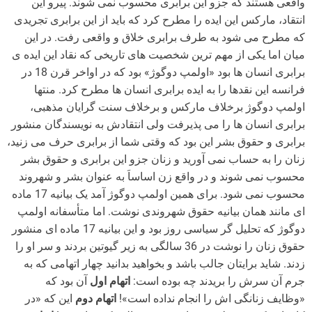
واقعی هستند که جزو این برابری محسوب نمی شوند. پیرو این
انتقاد، مارکس این ایده را مطرح کرد که باید از این برابری تجریدی
که مطرح می شود به طرف برابری خلاق و واقعی رفت. در این
میان اما یکی از مهم ترین شخصیت های تاریخی که نقاد این ایده ی
برابری انسان ها بود «اولمپ دوگوژ» بود که در اواخر قرن 18 در
فرانسه این نقدها را به ایده برابری انسان ها مطرح کرد. منتها
اولمپ دوگوژ برخلاف مارکس و برخلاف سنت گرایان مذهبی،
برابری انسان ها را می پذیرفت ولی انتقادش به نویسندگان منشور
برابری و حقوق بشر این بود که وقتی شما از برابری حرف می زنید،
زنان را به حساب نمی آورید و زنان جزو این برابری و حقوق بشر
محسوب نمی شوند و در واقع زن اساساَ به عنوان بشر و شهروند
محسوب نمی شود. برای همین اولمپ دوگوژ آمد یک بیانیه 17 ماده
ای مانند همان بیانیه حقوق شهروندی نوشت. اما متأسفانه اولمپ
دوگوژ که تحلیل گر سیاسی روز بود و این بیانیه 17 ماده ای منشور
حقوق زنان را نوشت در 36 سالگی به زیر گیوتین بردند و سر او را
زدند. شاید برایتان جالب باشد و بخواهید بدانید چهار اتهامی که به
جرم آن سرش را بریدند چه بوده است:
اتهام اول
آن بود که
«وظایف زنانگی اش را انجام نداده است»!
اتهام دوم
این که «در