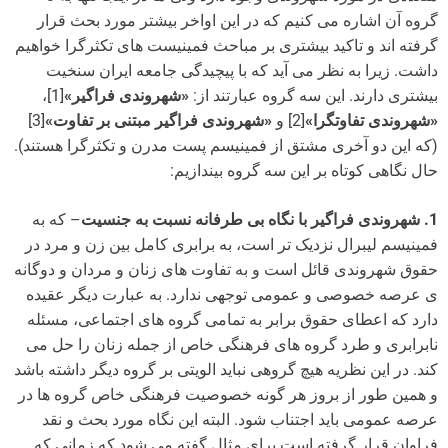
گروه آن اشاره می کنیم که در این اواخر بیشتر مورد بحث قرار
گرفته اند و تاکید بیشتری بر مباحث فمینیست های تکثرگرا خواهیم
داشت. زیرا به نظر می آید که با پیچیدگی جامعه ایران سنخیت
بیشتری دارند. این سه گروه عبارتند از:
«شهروندی فراگیر»
[1]،
«شهروندی تفاوتگرا»
[2] و
«شهروندی فراگیر مبتنی بر تفاوت»
[3]
(که این دو آخری مشتق از فمینیسم پست مدرن و تکثرگرا هستند).
حال نگاهی کوتاه بر این سه گروه بیندازیم:
1. شهروندی فراگیر با نگاه بی طرفانه نسبت به جنسیت
– که به
فمینیسم لیبرال نزدیک تر است، به برابری کامل بین زن و مرد در
حقوق شهروندی قائل است و به تفاوت های زنان و مردان و دوگانه
ی عرصه خصوصی و عمومی توجهی ندارد. به عبارت دیگر عقیده
دارد که اعطای حقوق برابر به تمامی گروه های اجتماعی، مسئله
نابرابری و طرد گروه های فرهنگی خاص از جمله زنان را حل می
کند. در این نظریه هیچ گروهی نباید الویتی بر گروه دیگر داشته باشد
و همین طور از بروز هر گونه خصوصیت فرهنگی خاص گروه ها در
عرصه عمومی باید اجتناب شود. البته این نگاه مورد بحث و نقد
فراوان قرار گرفته است برای مثال گفته می شود که زمانی که