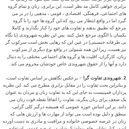
برابری خواهی کامل مد نظر است، این برابری، زنان و تمام گروه
های اجتماعی، فرهنگی، اقتصادی ، قومی ، مذهبی را در بر می
گیرد اما در واقع انتظار می رود که این گروه ها خود را با گروه
مرجع که تطبیق بدهند و تفاوت های خود را کنار بگذارند و کاملا
یکسان با الگوی مرجع عمل کنند. پس این نظریه شهروندی (با نگاه
بی طرفانه جنسیتی) در عین این که رهایی بخش است سرکوب گر
نیز هست، زیرا این همه شمولی در واقع نوع دیگری از سرکوب
زنان، کارگران، اقلیت ها و گروه های اجتماعی مختلف را به دنبال
دارد و آنها را از حقوق شهروندی خاص خودشان محروم می کند.
2. شهروندی تفاوت گرا
– برعکس نگاهش بر اساس تفاوت است،
و بنابراین بحث تفاوت را در مقابل برابری مطرح می کند. این نظریه
پردازان فمینیست به جای این که به تفاوت زنان و مردان به عنوان
یک ضعف برای زنان بنگرند، تفاوت را اتفاقاَ نقطه قوت زنان می
دانند. بر این اساس حوزه عمومی که همیشه درگیر کلی گرایی،
منطق و دلیل بوده است می تواند از مهارت ها و ارزش هایی که
زنان در عرصه خصوصی خانواده و مراقبت و مادری به دست آورده
اند در کنار توانایی های بیولوژیک شان در عرصه عمومی استفاده