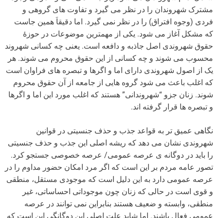
مشترک شهروندان را در نظر می گیرد و تفاوت های گروهی و
فردی (وجوه افتراق) را در نظر نمی گیرد. اما دقیقاَ همین جاست
که مشکل آغاز می شود. یکی از مهمترین موضوعات در حوزۀ
حقوق شهروندی اصل جاذبه و دافعه است. یعنی چه کسانی شهروند
محسوب می شوند و چه کسانی از این حقوق محروم می شوند. هر
یک از اصول شهروندی دارای اما و اگرها و تبصره های فراوان است
که اغلب باعث می شود گروه هایی از جامعه از آن حقوق محروم
شوند. زنان جزو “شهروندانی” هستند که اغلب مورد این اما و اگرها
و تبصره ها قرار گرفته اند.
نگاهی عمیق تر به قواعد جذب و حذف جنسیتی در قوانین
شهروندی نشان می دهد که ریشه اصلی این جذب و حذف جنسیتی
را باید در دوگانه ی عرصه عمومی/ عرصه خصوصی جستجو کرد.
تصور عامه مردم بر این است که اگر مرد امکان حضور مداوم را در
عرصه عمومی دارد به این دلیل است که موجودی مستقل، منطقی
و قوی است در حالی که زنان چون موجوداتی احساساتی، غیر
منطقی، وابسته و ضعیف هستند بنابراین نمی توانند در عرصه
عمومی فعال باشند. اما شاید علت اصلی این دوگانگی این است که