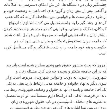
چشمگیر زنان در دانشگاه ها، افزایش امکان دسترسی به اطلاعات
و آگاهی بیش از پیش زنان و گروه های اجتماعی به وضعیت خود، و
از طرف دیگر سنت ها و قوانینی بس محافظه کارانه که گاه عقب
گردهای چشمگیر را به جامعه تحمیل می کند مانند ازدیاد ازدواج
کودکان، تفکیک جنسیتی، و قوانینی که در صدد هر چه محدود کردن
بیشتر زنان و خانه نشینی آنهاست. مجموعه این عوامل باعث شده
که جامعه ایران دستخوش تحولات و بحران هایی شود که هم
حکومت و هم خود جامعه را به شدت غافلگیر و گاه مستأصل کرده
است.
امروز که بحث منشور حقوق شهروندی مطرح شده است باید دید
که در این جامعه متکثر و پیچیده چه باید کرد. مسئله زنان و
شهروندی از سویی به دولت و قوانین شهروندی مربوط است و از
سوی دیگر به نهاد خانواده و جامعه مدنی ارتباط دارد. یعنی به تک
تک آحاد جامعه و پایبندی آنها به حقوق و وظایف شهروندی ربط می
یابد! در فرصت اندکی که در اینجا دارم مسلماَ نمی توانم به تفصیل
به نظریه های مختلف فمینیستی در باب حقوق شهروندی زنان
بپردازم، پس تنها اشاره های کوتاهی به چند نظریه فمینیستی در