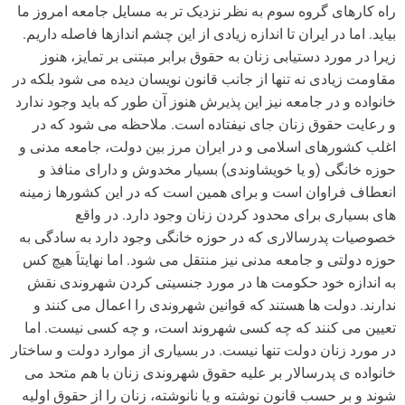
راه کارهای گروه سوم به نظر نزدیک تر به مسایل جامعه امروز ما
بیاید. اما در ایران تا اندازه زیادی از این چشم اندازها فاصله داریم.
زیرا در مورد دستیابی زنان به حقوق برابر مبتنی بر تمایز، هنوز
مقاومت زیادی نه تنها از جانب قانون نویسان دیده می شود بلکه در
خانواده و در جامعه نیز این پذیرش هنوز آن طور که باید وجود ندارد
و رعایت حقوق زنان جای نیفتاده است. ملاحظه می شود که در
اغلب کشورهای اسلامی و در ایران مرز بین دولت، جامعه مدنی و
حوزه خانگی (و یا خویشاوندی) بسیار مخدوش و دارای منافذ و
انعطاف فراوان است و برای همین است که در این کشورها زمینه
های بسیاری برای محدود کردن زنان وجود دارد. در واقع
خصوصیات پدرسالاری که در حوزه خانگی وجود دارد به سادگی به
حوزه دولتی و جامعه مدنی نیز منتقل می شود. اما نهایتاَ هیچ کس
به اندازه خود حکومت ها در مورد جنسیتی کردن شهروندی نقش
ندارند. دولت ها هستند که قوانین شهروندی را اعمال می کنند و
تعیین می کنند که چه کسی شهروند است، و چه کسی نیست. اما
در مورد زنان دولت تنها نیست. در بسیاری از موارد دولت و ساختار
خانواده ی پدرسالار بر علیه حقوق شهروندی زنان با هم متحد می
شوند و بر حسب قانون نوشته و یا نانوشته، زنان را از حقوق اولیه