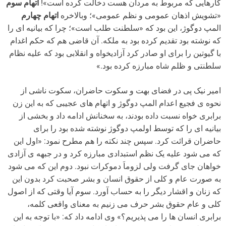
کارهایی که مربوط به مردان هست دخالت کرده است»!
اتهام سوم
«تشویش اذهان عمومی و نظم عمومی»؛ وبالاخره
اتهام چهارم
المپ دوگوژ، این بود که «سلطنت طلب است»؛ چرا که بیانیه ای را
که نوشته بود تقدیم کرده بود به ملکه. آن قاضی هم که حکم اغدام
با گیوتین را برای او صادر کرد آزادیخواه و انقلابی بود که علیه نظام
سلطنتی و ظلم شاه مبارزه کرده بود.»
امیر نیک پی در فضای بهت و سکوت حاضران، سکوت ناشی از
نحوه ی فجیع اعدام المپ دوگوژ و اتهام های عجیبی که به این زن
برابری خواه نسبت داده بودند، به سخنانش ادامه داد و بخشی از
بیانیه ای را که توسط اولمپ دوگوژ نوشته شده بود را برای
حاضران قرائت کرد. سپس چند نکته را هم مطرح نمود: «اول این
که می شود علیه یک نظم استبدادی مبارزه کرد و در جبهه ی آزادی
خواهان جای گرفت ولی لزوماَ دموکرات نبود. دوم این که می شود
به صورت عام و کلی از حقوق انسان و بشر صحبت کرد بدون این
که زنان و اقشار دیگر را به حساب آورد. سوم آیا وقتی که از اصول
کلی و عام حقوق بشر حرف می زنیم به معنای واقعی کلمه،
برابری انسان ها را می پذیریم؟» وی ادامه داد که: «با توجه به این