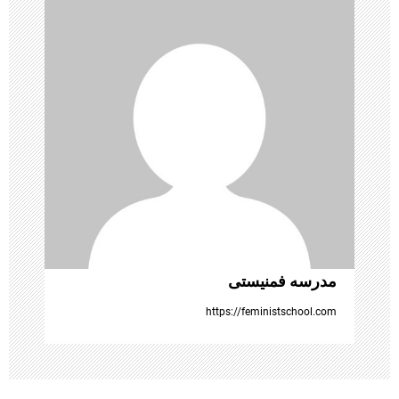
ن
و
ش
ت
ه‌
ه
ا
مدرسه فمنیستی
https://feministschool.com