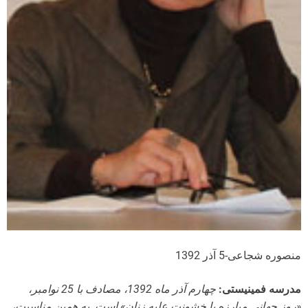
منصوره شجاعی-5 آذر 1392
مدرسه فمینیستی:
چهارم آذر ماه 1392، مصادف با 25 نوامبر،
«روز جهانی مبارزه با خشونت علیه زنان» است. به همین مناسبت،