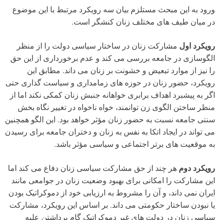
ورود به این مبحث مستلزم بیان سه رویکرد مرتبط با این موضوع
در میان طیف های مختلف زنان کنشگر است.
رویکرد اول
مشارکت زنان در ساختار سیاسی دولت را از منظر
الگوسازی در جامعه بررسی می کند و عدم برخورداری از این حق
را نیز از موارد تبعیض و خشونت بر زنان می داند. مطابق این
رویکرد، حضور زنان در حوزه های زمامداری و سیاست گذاری حتی
اگر به پیشبرد اهداف برابری خواهانه جنبش زنان کمکی نکند اما از
منظر ساختن الگوی زن توانمند، خواه ناخواه در تغییر نگاه بخش
سنتی جامعه نسبت به حضور زنان مؤثر خواهد بود. این الگو همچنین
می تواند در ایجاد اتکا به نفس به زنان و دختران جامعه برای رسیدن
به موقعیت های برتر اجتماعی و سیاسی مؤثر باشد.
رویکرد دوم
هر چند از حق مشارکت سیاسی زنان دفاع می کند اما
این مشارکت را امکانی برای بهبود وضعیت زنان در جوامعی مانند
ایران نمی داند، و آن را مشروط به ارزیابی خود از دموکراتیک بودن
یا نبودن ساختار حکومتی می داند. بر اساس این رویکرد، مشارکت
سیاسی زنان در دولت های غیر دموکراتیک گام برداشتن علیه