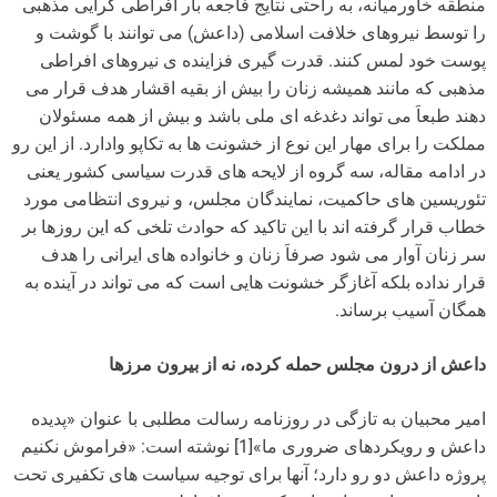
منطقه خاورمیانه، به راحتی نتایج فاجعه بار افراطی گرایی مذهبی
را توسط نیروهای خلافت اسلامی (داعش) می توانند با گوشت و
پوست خود لمس کنند. قدرت گیری فزاینده ی نیروهای افراطی
مذهبی که مانند همیشه زنان را بیش از بقیه اقشار هدف قرار می
دهند طبعاَ می تواند دغدغه ای ملی باشد و بیش از همه مسئولان
مملکت را برای مهار این نوع از خشونت ها به تکاپو وادارد. از این رو
در ادامه مقاله، سه گروه از لایحه های قدرت سیاسی کشور یعنی
تئوریسین های حاکمیت، نمایندگان مجلس، و نیروی انتظامی مورد
خطاب قرار گرفته اند با این تاکید که حوادث تلخی که این روزها بر
سر زنان آوار می شود صرفاَ زنان و خانواده های ایرانی را هدف
قرار نداده بلکه آغازگر خشونت هایی است که می تواند در آینده به
همگان آسیب برساند.
داعش از درون مجلس حمله کرده، نه از بیرون مرزها
امیر محبیان به تازگی در روزنامه رسالت مطلبی با عنوان «پدیده
داعش و رویکردهای ضروری ما»[1] نوشته است: «فراموش نکنیم
پروژه داعش دو رو دارد؛ آنها برای توجیه سیاست های تکفیری تحت