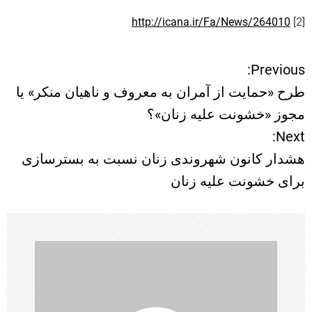
http://icana.ir/Fa/News/264010
[2]
Previous:
ر
طرح «حمایت از آمران به معروف و ناهیان منکر» یا
ا
مجوز «خشونت علیه زنان»؟
Next:
ه
هشدار کانون شهروندی زنان نسبت به بسترسازی
ب
برای خشونت علیه زنان
ر
ی
ن
و