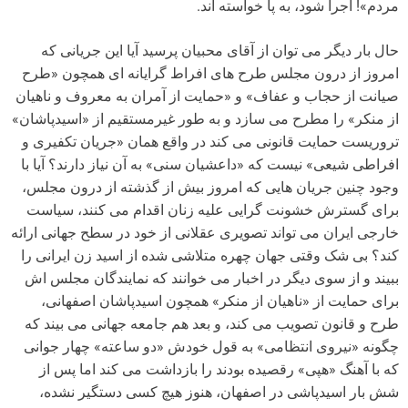
مردم»! اجرا شود، به پا خواسته اند.
حال بار دیگر می توان از آقای محبیان پرسید آیا این جریانی که
امروز از درون مجلس طرح های افراط گرایانه ای همچون «طرح
صیانت از حجاب و عفاف» و «حمایت از آمران به معروف و ناهیان
از منکر» را مطرح می سازد و به طور غیرمستقیم از «اسیدپاشان»
تروریست حمایت قانونی می کند در واقع همان «جریان تکفیری و
افراطی شیعی» نیست که «داعشیان سنی» به آن نیاز دارند؟ آیا با
وجود چنین جریان هایی که امروز بیش از گذشته از درون مجلس،
برای گسترش خشونت گرایی علیه زنان اقدام می کنند، سیاست
خارجی ایران می تواند تصویری عقلانی از خود در سطح جهانی ارائه
کند؟ بی شک وقتی جهان چهره متلاشی شده از اسید زن ایرانی را
ببیند و از سوی دیگر در اخبار می خوانند که نمایندگان مجلس اش
برای حمایت از «ناهیان از منکر» همچون اسیدپاشان اصفهانی،
طرح و قانون تصویب می کند، و بعد هم جامعه جهانی می بیند که
چگونه «نیروی انتظامی» به قول خودش «دو ساعته» چهار جوانی
که با آهنگ «هپی» رقصیده بودند را بازداشت می کند اما پس از
شش بار اسیدپاشی در اصفهان، هنوز هیچ کسی دستگیر نشده،