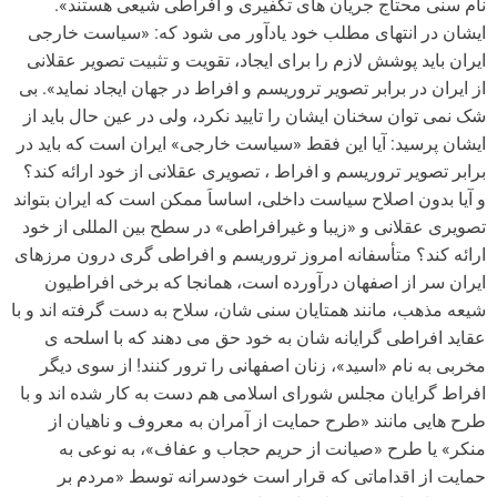
نام سنی محتاج جریان های تکفیری و افراطی شیعی هستند».
ایشان در انتهای مطلب خود یادآور می شود که: «سیاست خارجی
ایران باید پوشش لازم را برای ایجاد، تقویت و تثبیت تصویر عقلانی
از ایران در برابر تصویر تروریسم و افراط در جهان ایجاد نماید». بی
شک نمی توان سخنان ایشان را تایید نکرد، ولی در عین حال باید از
ایشان پرسید: آیا این فقط «سیاست خارجی» ایران است که باید در
برابر تصویر تروریسم و افراط ، تصویری عقلانی از خود ارائه کند؟
و آیا بدون اصلاح سیاست داخلی، اساساَ ممکن است که ایران بتواند
تصویری عقلانی و «زیبا و غیرافراطی» در سطح بین المللی از خود
ارائه کند؟ متأسفانه امروز تروریسم و افراطی گری درون مرزهای
ایران سر از اصفهان درآورده است، همانجا که برخی افراطیون
شیعه مذهب، مانند همتایان سنی شان، سلاح به دست گرفته اند و با
عقاید افراطی گرایانه شان به خود حق می دهند که با اسلحه ی
مخربی به نام «اسید»، زنان اصفهانی را ترور کنند! از سوی دیگر
افراط گرایان مجلس شورای اسلامی هم دست به کار شده اند و با
طرح هایی مانند «طرح حمایت از آمران به معروف و ناهیان از
منکر» یا طرح «صیانت از حریم حجاب و عفاف»، به نوعی به
حمایت از اقداماتی که قرار است خودسرانه توسط «مردم بر