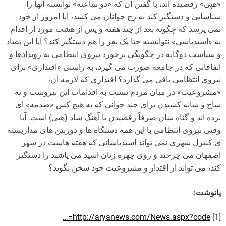
«هپی» رقصیده اند، با گفتن آن که «دو ساعته» توانسته آنها را
شناسایی و دستگیر کند به رخ جوانان می کشد، آیا امروز از خود
نمی پرسد که چگونه بعد از چند هفته و پس از هشت مورد از اقدام
به «اسیدپاشی» نتوانسته حتا یک نفر را هم دستگیر کند؟ آیا این تضاد
و سیاست دوگانه در چگونگی برخورد نیروی انتظامی به رویدادها و
اتفاقاتی که در جامعه صورت می گیرد، به راستی «اقتداری» برای
نیروی انتظامی باقی می گذارد؟ اقتداری که لازمه آن،
«مشروعیت» در میان مردم نسبت به اقدامات این نیروست و نه
شاخ و شانه کشیدن برای چند جوانی که به هیچ کس «صدمه» ای
نزده اند و گناه شان صرفاَ رقصیدن با آهنگ شاد (هپی) است. آیا
وقتی نیروی انتظامی با این همه دستگاه ها و دوربین های مداربسته
ی کنترل شهری نمی تواند اسیدپاشانی که هفته هاست در شهر
اصفهان می چرخند و روی چهره زنان اسید می پاشند را دستگیر
کند، می تواند از اقتدار و مشروعیت خود سخن بگوید؟
پانوشت:
http://aryanews.com/News.aspx?code=…
[1]