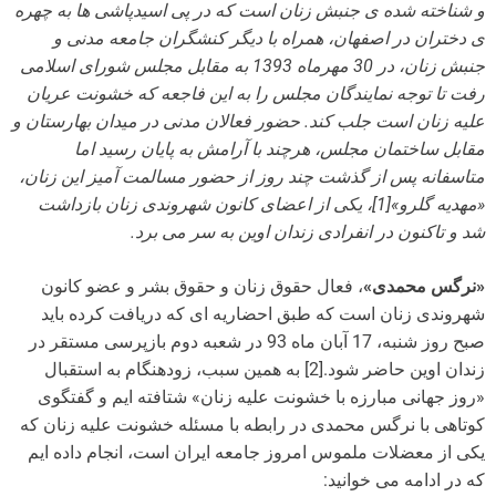
و شناخته شده ی جنبش زنان است که در پی اسیدپاشی ها به چهره
ی دختران در اصفهان، همراه با دیگر کنشگران جامعه مدنی و
جنبش زنان، در 30 مهرماه 1393 به مقابل مجلس شورای اسلامی
رفت تا توجه نمایندگان مجلس را به این فاجعه که خشونت عریان
علیه زنان است جلب کند. حضور فعالان مدنی در میدان بهارستان و
مقابل ساختمان مجلس، هرچند با آرامش به پایان رسید اما
متاسفانه پس از گذشت چند روز از حضور مسالمت آمیز این زنان،
«مهدیه گلرو»[1]، یکی از اعضای کانون شهروندی زنان بازداشت
شد و تاکنون در انفرادی زندان اوین به سر می برد.
«نرگس محمدی»
، فعال حقوق زنان و حقوق بشر و عضو کانون
شهروندی زنان است که طبق احضاریه ای که دریافت کرده باید
صبح روز شنبه، 17 آبان ماه 93 در شعبه دوم بازپرسی مستقر در
زندان اوین حاضر شود.[2] به همین سبب، زودهنگام به استقبال
«روز جهانی مبارزه با خشونت علیه زنان» شتافته ایم و گفتگوی
کوتاهی با نرگس محمدی در رابطه با مسئله خشونت علیه زنان که
یکی از معضلات ملموس امروز جامعه ایران است، انجام داده ایم
که در ادامه می خوانید: