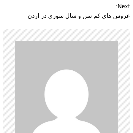
ا
Next:
عروس های کم سن و سال سوری در اردن
ه
ب
ر
ی
ن
و
ش
ت
ه‌