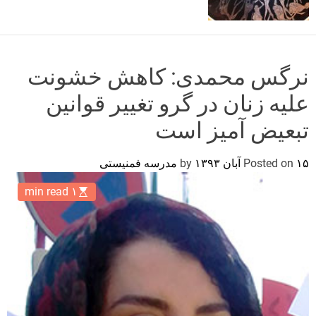
o
r
m
o
d
نرگس محمدی: کاهش خشونت
e
علیه زنان در گرو تغییر قوانین
تبعیض آمیز است
۱۵ آبان ۱۳۹۳
Posted on
by
مدرسه فمنیستی
۱ min read