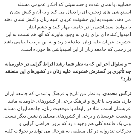
قضاییه، با همان شدت و حساسیتی که افکار عمومی مسئله
اسیدپاشی های زنجیره ای را دنبال می کند و به آن واکنش نشان
می دهد، نسبت به این خشونت عریان علیه زنان واکنش نشان دهند
تا بتوانند اسیدپاشی را در جامعه مهار کنند و چشم انداز
امیدوارکننده ای برای زنان به وجود بیاورند که آنها هم نسبت به این
خشونت عریان علیه زنان، دغدغه دارند و به این ترتیب التیامی باشد
بر زخمی که جامعه زنان از این اسیدپاشی ها خورده است.
– و سئوال آخر این که به نظر شما رشد افراط گرایی در خاورمیانه
چه تأثیری بر گسترش خشونت علیه زنان در کشورهای این منطقه
دارد؟
نرگس محمدی:
به نظر من تاریخ و فرهنگ و تمدنی که جامعه ایران
دارد، متفاوت با تاریخ و فرهنگ برخی از کشورهای خاومیانه مانند
عربستان است، مثلا در رابطه با موقعیت زنان، جامعه ایران مشابه
وضعیت عربستان و برخی از کشورهای مسلمان نشین دیگر نیست.
ولی یک قاعده کلی هم وجود دارد که بروز افراطی گرایی و
تحرکات تندروانه در کل منطقه، به هرحال می تواند بر تحولات کلیه