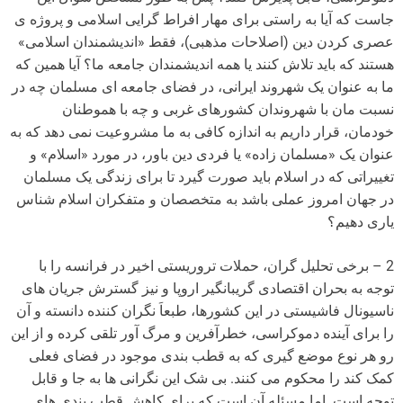
جاست که آیا به راستی برای مهار افراط گرایی اسلامی و پروژه ی
عصری کردن دین (اصلاحات مذهبی)، فقط «اندیشمندان اسلامی»
هستند که باید تلاش کنند یا همه اندیشمندان جامعه ما؟ آیا همین که
ما به عنوان یک شهروند ایرانی، در فضای جامعه ای مسلمان چه در
نسبت مان با شهروندان کشورهای غربی و چه با هموطنان
خودمان، قرار داریم به اندازه کافی به ما مشروعیت نمی دهد که به
عنوان یک «مسلمان زاده» یا فردی دین باور، در مورد «اسلام» و
تغییراتی که در اسلام باید صورت گیرد تا برای زندگی یک مسلمان
در جهان امروز عملی باشد به متخصصان و متفکران اسلام شناس
یاری دهیم؟
2 – برخی تحلیل گران، حملات تروریستی اخیر در فرانسه را با
توجه به بحران اقتصادی گریبانگیر اروپا و نیز گسترش جریان های
ناسیونال فاشیستی در این کشورها، طبعاَ نگران کننده دانسته و آن
را برای آینده دموکراسی، خطرآفرین و مرگ آور تلقی کرده و از این
رو هر نوع موضع گیری که به قطب بندی موجود در فضای فعلی
کمک کند را محکوم می کنند. بی شک این نگرانی ها به جا و قابل
توجه است. اما مسئله آن است که برای کاهش قطب بندی های