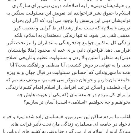
رو «نواندیشان دینی» را به اصلاحات درون دینی برای سازگاری
اسلام با حقوق بشر فراخوانده اند. تفویض این مسئولیت سنگین به
نواندیشان دینی این پرسش را بوجود می آورد که اگر این بحران
درونی «اسلام» که سبب ساز رشد افراط گرایی و تعصب کور
مذهبی تلقی می شود، نه تنها زندگی «معتقدان به اسلام» بلکه
زندگی کل ساکنین جوامع چندفرهنگی مانند ایران را نیز تحت تأثیر
قرار می دهد، فراخوان دادن برای عده ای محدود (مثلا نواندیشان
دینی) به منظور آستین بالا زدن و مسئولیت عظیم و تاریخی اصلاح
دینی را به تنهایی بر دوش کشیدن، آیا منطقی و راهگشاست؟ آیا
همه ما شهروندانی که احساس مسئولیت در قبال جهان و به ویژه
جامعه مان داریم و خواهان دموکراسی هستیم، موظف نیستیم که
برای تلطیف و اصلاح قرائت افراطی از اسلام اقدام کنیم تا زندگی
را برای کل مردم در جامعه مان (که یکی از هویت هایش چه
بخواهیم و چه نخواهیم «اسلامی» است) آسان تر سازیم؟
اغلب ما مردم ساکن این سرزمین، «مسلمان زاده شده ایم» و خواه
ناخواه در جامعه ای مسلمان، زندگی مان تحت تأثیر قرائت های
بنیادگرایانه از اسلام قرار می گیرد حتا وقتی به کشورهای اروپایی یا