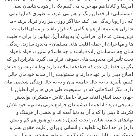
آمریکا و کانادا هم مهاجرت می کنیم یکی از هویت هایمان یعنی
«مسلمانی» از قضا پررنگ تر هم می شود، به طوری که ایرانیانی
که در اروپا زندگی می کنند حتا اگر روزی هزاربار فریاد بزنند «ما
شارلی هستیم» باز هم هنگامی که قرار باشد بر مبنای اقدامات
تروریستی عده ای افراطی (یا به بهانه آن)، قوانین را برای «اقلیت
ها و مهاجران از جمله اقلیت های مسلمان» محدود سازند، زندگی
شان چه «مسلمان زاده» باشند و چه «اسلام ستیز»، خواه ناخواه
تحت تأثیر این محدویت های حقوقی قرار می گیرد. بنابراین این که
بگوییم فقط یک عده که «دغدغه اسلام» دارند وظیفه پیشبرد جنبش
اصلاح دینی را بر عهده دارند و مسئولیت را از شانه خودمان خالی
کنیم، تأثیری نه به حال جامعه مان و نه به حال زندگی شخصی مان
دارد. مگر اصلاحاتی که در مسیحیت طی قرن ها برای انطباق با
جهان جدید اتفاق افتاد، صرفاَ حاصل تلاش «متفکران نواندیش
مسیحی» بود؟ آیا همه اندیشمندان جوامع غربی به سهم خود تلاش
نکردند تا دینی را که با آن به دنیا آمده اند و بخشی از فرهنگ و
نهادهای جامعه شان را تحت کنترل داشته (و هنوز هم کم و بیش
دارد) در حد امکان، تلطیف و انسانی و برای رعایت حقوق بشر و
دموکراسی، قابل پذیرش کنند؟ پس به طور مشخص سوآل این