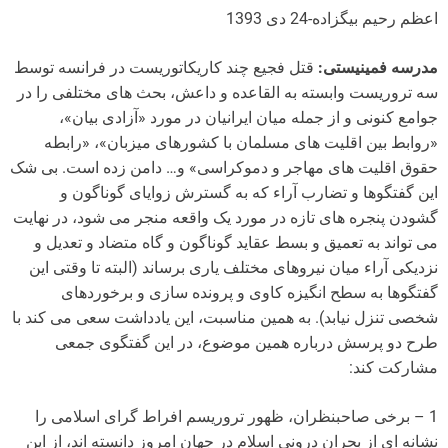
اعظم رحیم بیگزاده-24 دی 1393
مدرسه فمینیستی:
قتل فجیع چند کاریکاتوریست در فرانسه توسط
سه تروریست وابسته به القاعده و داعش، بحث های مختلفی را در
جوامع کنونی و از جمله میان ایرانیان در مورد «آزادی بیان»،
«روابط بین اقلیت های مسلمان با کشورهای میزبان»، «رابطه
حقوق اقلیت های مهاجر و دموکراسی» و… دامن زده است. بی شک
این گفتگوها و تضارب آراء که به گسترش زوایای گوناگون و
گشودن پنجره های تازه در مورد یک واقعه منجر می شود، در نهایت
می تواند به تعمیق و بسط عقاید گوناگون و گاه متضاد و تعدیل و
نزدیکی آراء میان نیروهای مختلف یاری برساند (البته تا وقتی این
گفتگوها به سطح انگیزه کاوی و پرونده سازی و برخوردهای
شخصی تنزل نیابد). به همین مناسبت، این یادداشت سعی می کند با
طرح دو پرسش درباره همین موضوع، در این گفتگوی جمعی
مشارکت کند:
1 – برخی صاحبنظران، ظهور تروریسم افراط گرای اسلامی را
نشانه ای از بحران درونی اسلام در جهان امروز دانسته اند، از این