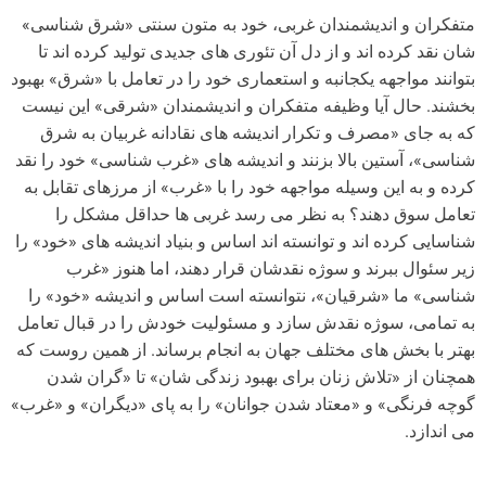
متفکران و اندیشمندان غربی، خود به متون سنتی «شرق شناسی»
شان نقد کرده اند و از دل آن تئوری های جدیدی تولید کرده اند تا
بتوانند مواجهه یکجانبه و استعماری خود را در تعامل با «شرق» بهبود
بخشند. حال آیا وظیفه متفکران و اندیشمندان «شرقی» این نیست
که به جای «مصرف و تکرار اندیشه های نقادانه غربیان به شرق
شناسی»، آستین بالا بزنند و اندیشه های «غرب شناسی» خود را نقد
کرده و به این وسیله مواجهه خود را با «غرب» از مرزهای تقابل به
تعامل سوق دهند؟ به نظر می رسد غربی ها حداقل مشکل را
شناسایی کرده اند و توانسته اند اساس و بنیاد اندیشه های «خود» را
زیر سئوال ببرند و سوژه نقدشان قرار دهند، اما هنوز «غرب
شناسی» ما «شرقیان»، نتوانسته است اساس و اندیشه «خود» را
به تمامی، سوژه نقدش سازد و مسئولیت خودش را در قبال تعامل
بهتر با بخش های مختلف جهان به انجام برساند. از همین روست که
همچنان از «تلاش زنان برای بهبود زندگی شان» تا «گران شدن
گوچه فرنگی» و «معتاد شدن جوانان» را به پای «دیگران» و «غرب»
می اندازد.