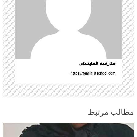
و
ش
ت
ه‌
ه
مدرسه فمنیستی
ا
https://feministschool.com
مطالب مرتبط