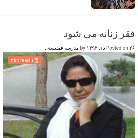
o
r
m
o
d
فقر زنانه می شود
e
۲۶ دی ۱۳۹۳
Posted on
by
مدرسه فمنیستی
۱ min read