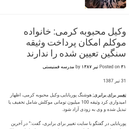
o
r
m
o
d
وکیل محبوبه کرمی: خانواده
e
موکلم امکان پرداخت وثیقه
سنگین تعیین شده را ندارند
۳۱ تیر ۱۳۸۷
Posted on
by
مدرسه فمنیستی
31 تیر 1387
تغییر برای برابری:
هوشنگ پوربابایی،وکیل محبوبه کرمی، اظهار
امیدواری کرد وثیقه 100 میلیون تومانی موکلش شامل تخفیف یا
تبدیل شده و وی به زودی آزاد شود.
پوربابایی در گفتگو با سایت تغییر برای برابری، گفت:” در آخرین