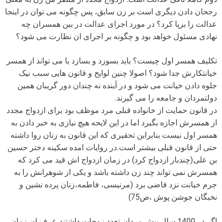
رجحان دادن دیگری است بر زن سابق، پس چگونه می توان در اینجا
عدالت را برپا کرد؟ در مورد اجرای عدالت در بین همسران چه
نهادی مسئول خواهد بود و چگونه بر اجرای ان نظارت می شود؟
تکلیف همسر اول چیست؟ باید بسوزد و بسازد یا می تواند از همسر
خیانتکارش جدا شود؟ اصولا چنین لوایح و قانون هایی سبب نیک
جلوه دادن خیانت می شود و در آینده نه چندان دور گریبان همین
دولتمردان و جامعه را می گیرند.
در قانون حمایت از خانواده قبلی مرد موظف بود برای ازدواج مجدد
از همسرش اجازه بگیرد اما در این لایحه هیچ نیازی به خبر دادن به
همسر اول نیست بنابراین تحقیری که این قانون به زنان روا داشته
حتی از قانون قبلی بیشتر است.در روایات امده سکینه دختر حسین
بن علی(چندبار ازدواج کرد) در زمان ازدواج اش قید می کرد که
همسرش نمی تواند چند زن داشته باشد و یکی از شوهرانش را به
جرم خیانت نزد قاضی برد (مرنیسی، فاطمه،زنان پرده نشین و
نخبگان جوشن پوش ،ص75)
اگر در 1400 سال پیش مردان تعدد زوجات داشتند عرف ان زمان