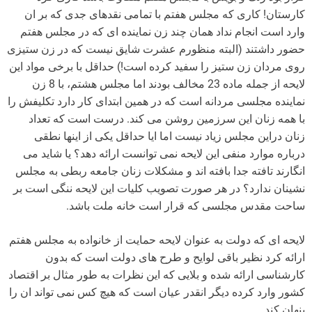
کارستان! کاری که مجلس هفتم با تمامی نقدهای جدی که بر ان
وارد است انجام نداد همان چند زن نماینده ای که در مجلس هفتم
حضور داشتند (البته منظورم عشرت شایق نیست که در زن ستیزی
روی مردان زن ستیز را سفید کرده است!) حداقل با برخی مواد این
لایحه از جمله ماده 23 مخالف بودند اما مجلس هشتم، با 8 زن
نماینده مجلسی مردانه است که در همین ابتدای کار دارد تکلیفش را
با همه زنان این سرزمین روشن می کند. درست است که تعداد
زنان دراین مجلس زیاد نیست اما ایا حداقل یکی از اینها نطقی
درباره موارد منفی این لایحه نمی توانست ارائه دهد؟ یا شاید می
انگارند تافته جدا بافته اند و مشکلات زنان جامعه ربطی به مجلس
نشینان ندارد؟ در هر صورت تصویب کلیات این لایحه ننگی است بر
ساحت مقدس مجلسی که قرار است خانه ملت باشد.
لایحه ای که دولت به عنوان لایحه حمایت از خانواده به مجلس هفتم
ارائه کرد نظیر باقی لوایح و طرح های دولت است که بدون
کارشناسی ارائه شده و بلایی که این نظرات به طور مثال بر اقتصاد
کشور وارد کرده دیگر انقدر عیان است که هیچ کس نمی تواند ان را
پنهان کند.