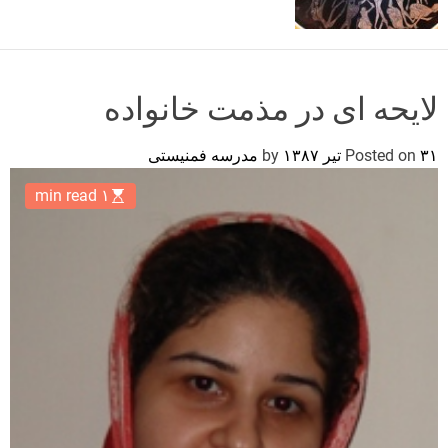
o
r
m
o
d
لایحه ای در مذمت خانواده
e
۳۱ تیر ۱۳۸۷
Posted on
by
مدرسه فمنیستی
۱ min read