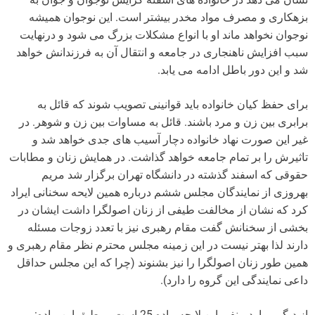
بزهکاری و مصرف مواد مخدر بیشتر است. این نوجوان همیشه
نوجوان نخواهد ماند او با انواع مشکلات بزرگ می شود و درنهایت
سبب افزایش ناهنجاری در جامعه و انتقال آن به فرزندانش خواهد
شد و این دور باطل ادامه می یابد.
برای حفظ کیان خانواده باید قوانینی تصویب شوند که قائل به
برابری بین زن و مرد باشند. قائل به مساوات بین زن و شوهر. در
غیر این صورت نهاد خانواده دچار آسیب های جدی خواهد شد و
تاثیرش را بر تمام جامعه خواهد گذاشت. در همایش زنان و مطابات
حقوقی که اسفند گذشته در دانشگاه تهران برگزار شد مریم
بهروزی از نمایندگان مجلس ششم درباره همین لایحه سخنانی ایراد
کرد که نشان از مخالفت طیفی از زنان اصولگرا داشت ایشان در
بخشی از سخنانش گفت مقام رهبری نیز با تعدد زوجات مسئله
دارند لذا بهتر نیست در این زمینه مجلس محترم نظر مقام رهبری و
همین طور زنان اصولگرا را نیز بشنوند (چرا که این مجلس حداقل
داعی نمایندگی این گروه را دارد).
از دیگر موارد منفی این لایحه ماده 25 است بر طبق این ماده: