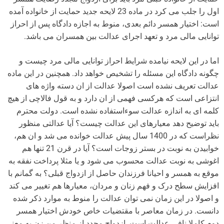
اول را جلب می کرد در ماده 23 لایحه جدید حمایت از خانواده آمده
است: اختیار همسر دائم بعدی، منوط به اجازه دادگاه پس از احراز
توانایی مالی مرد و تعهد اجرای عدالت بین همسران می باشد.
اما در این لایحه نیامده شرایط احراز توانایی مالی مرد چیست و
چگونه دادگاه این مسئله را تشخیص خواهد داد. همچنین در این ماده
عدالت تعریف نشده است اصولا عدالت از ان دسته واژه های
انتزاعی است که هرکسی فهمی از ان دارد و به قول فالاچی از هیچ
کلمه ای به اندازه عدالت سوءاستفاده نشده است. دولت محترم
باید توضیح دهد معیارهای این عدالت چیست؟ آیا عدالتی منظور
نظراست که در 1400 سال پیش عدالت خوانده می شد و ان هم،
خوابیدن به نوبت در بستر زوجات است؟ آیا در قرن 21 تنها هم
اغوشی به نوبت عدالت محسوب می شود و یا مثلا پرداخت نفقه به
موقع به همسر و احیانا فرزندان حاصل از ازدواج قبلی؟ به گمانم با
افزایش سطح درک و فهم زنان و مردان، معیارها هم تغییر می کند
و اصولا در این زمان نمی توان عدالت را منوط به موارد ذکر شده
دانست. در زمان معاصر با مقتضیات خاص خودش اختیار همسر
دوم کاملا نافی عدالت است. ازدواج مجدد از منظر من زن به معنی