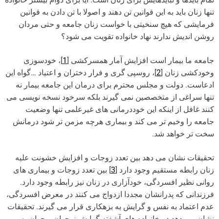
تنها زنان باید به این قوانین تن دهند و اصولا با تن دادن به قوانین
فرمایشی که هیچ سنخیتی با خواست زنان جامعه و حتی مردان
روشن اندیش ندارند نهاد خانواده تقویت می شود؟
جامعه ما بیمار است افزایش آمار همسرکشی [
1
]، خودسوزی
وخودکشی زنان [
2
]، روسپی گری و فرار دختران و اعتیاد …گواه این
ادعاست. دولت و مجلس محترم برای درمان این جامعه بیمار نه
تنها سراغی از متخصصین نمی گیرند بلکه سرخود نسخه نویسی می
کنند غافل از اینکه این خوددرمانی های غیرعلمی تنها وضعیت
جامعه را وخیم تر می کند و بیماری هرچه مزمن تر شود درمانش
سخت تر خواهد شد.
تحقیقات نشان می دهد بین تعدد زوجات و افزایش خشونت علیه
زنان رابطه مستقیم وجود دارد [
3
] بین تعدد زوجات و بیماری های
روانی نظیر افسردگی، خودآزاری در زنان نیز رابطه وجود دارد.
فرزندانی که پدرانشان مجددا ازدواج می کنند در معرض افسردگی،
عدم اعتماد به نفس و گرایش به بزهکاری قرار می گیرند. تحقیقات
نشان می دهد در خانواده های آشفته گرایش نوجوان و جوان به