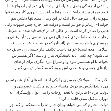
و ناشی از زندگی بدوی و قبیله ای بود، ثانیا بیشتر این ازدواج ها با
قصد فرزند بیشتر داشتن و به منظور افزایش نیروی کار بود نه تنها
شهوت رانی صرف. حال آنکه در این زمان قصد تنها داشتن هم
خوابه ای زیباتر و جوانتر است و دولت هم اجازه چنین شهوت رانی
هایی را صادر کرده است در حالی که در لایحه قید شده به شرط
رعایت عدالت اما مردی که دنبال زنی جوانتر می رود آیا رغبتی به
همبستری با همسر سابقش(انچنان که در شروط عدالت در فقه
اسلامی امده است) خواهد داشت تکلیف نیاز جنسی زن سابق چه
می شود؟ چه کسی باید پاسخگوی نیاز او باشد؟ اگر همسرش
نخواهد با او همبستر شود و او سراغ مرد دیگری برای ارضای
نیازهای جنسی و عاطفی اش برود که سنگسارش می کنیم.
بگذریم که اصولا تک همسری را یکی از نشانه های آغاز عصرتمدن
می دانند(انگلس،فردریک،منشاء خانواده مالکیت خصوصی و
دولت،ص76) بنابراین آیا تعدد زوجات را نمی توان واپسگرایی به
دوران ماقبل تمدن قلمداد کرد؟
دولت محترم که می خواهد بنیان خانواده را مستحکم تر کند چرا
تمام بایدها و نبایدهایش برای زنان است. آیا برای دوام بیشتر خانواده