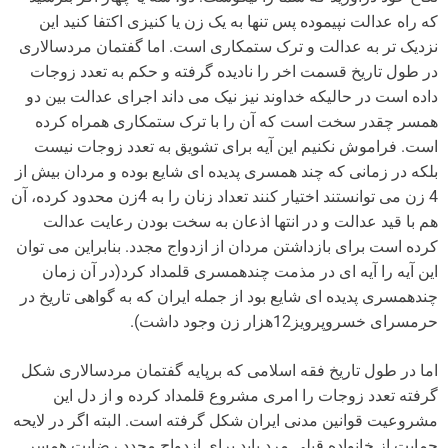
که راه عدالت نپیموده پس تنها به یک زن یا کنیزی اکتفا کنید این
نزدیک تر به عدالت و ترک ستمکاری است. اما گفتمان مردسالاری
در طول تاریخ قسمت اخر را نادیده گرفته و حکم به تعدد زوجات
داده است در حالیکه خداوند نیز نیک می داند اجرای عدالت بین دو
همسر چقدر سخت است که آن را با ترک ستمکاری همراه کرده
است. فراموش نکنیم این آیه برای تشویق به تعدد زوجات نیست
بلکه در زمانی که چند همسری پدیده ای شایع بوده و مردان بیش از
4 زن می توانستند اختیار کنند تعداد زنان را به 4زن محدود کرده، آن
هم با قید عدالت و در انتها اذعان به سخت بودن رعایت عدالت
کرده است برای بازداشتن مردان از ازدواج مجدد. بنابراین می توان
این آیه را آیه ای در مذمت چندهمسری قلمداد کرد(در آن زمان
چندهمسری پدیده ای شایع بود از جمله ایران که به گواهی تاریخ در
حرمسرای خسروپرویز12هزار زن وجود داشت).
اما در طول تاریخ فقه اسلامی که برپایه گفتمان مردسالاری شکل
گرفته تعدد زوجات را امری مشروع قلمداد کرده و از دل این
مشروعیت قوانین مدنی ایران شکل گرفته است. البته اگر در لایحه
حمایت از خانواده قبلی مرد باید برای ازدواج مجدد رضایت همسر