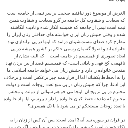
الغرض از موضوع دور نیافتیم صحبت بر سر نیمی از جامعه است
که سعادت و شقاوت کل جامعه در گرو سعادت و شقاوت همین
نیمه است نیمی از جامعه که همیشه انکار شده و نادیده انگاشته
شده و وقتی جنبش زنان ایران خواسته های حداقلی زنان ایران را
مطرح کرد صدای مسندنشینان درامد که اینها در پی براندازی نهاد
خانواده اند و اصولا گفتمان رسمی حاکم بر کشور همیشه در پی
ایجاد تصویری از فمینیسم در جامعه است – که البته نشان از
نافهمی، کج فهی و نادانی است- که فمینیسم قصد از بین بردن نهاد
مقدس خانواده را دارد و جنبش زنان می خواهد جامعه اسلامی ما
را به انحطاط بکشاند! اما از قرار همه چیز برعکس است و برخلاف
این ادعا، چرا که جنبش زنان در پی منع تعدد زوجات است و دولت
محترم در پی ترویج ان. اینجا می خواهم سوالی از دولت و مجلس
محترم که دغدغه حفظ کیان خانواده را دارند بپرسم، ایا نهاد خانواده
با تعدد زوجات مستحکم تر می شود یا با تک همسری؟
در قران در سوره نسا آیه3 امده است: پس آن کس از زنان را به
نکاح خود دراورید که شما را نیکوست: دو، سه یا چهار اگر بترسید