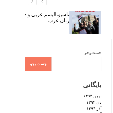
r
t
ff
c
c
l
h
h
e
ناسیونالیسم عربی و جنبش
c
زنان عرب
o
l
o
r
m
o
d
جست‌وجو
e
جست‌وجو
بایگانی
بهمن ۱۳۹۴
دی ۱۳۹۴
آذر ۱۳۹۴