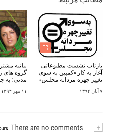
ت
ه‌
ه
ا
بازتاب نشست مطبوعاتی
بیانیه مشتر
آغاز به کار «کمپین به سوی
گروه های زن
تغییر چهره مردانه مجلس»
مدنی: به ج
در رسانه ها
نرگس محمدی
۷ آبان ۱۳۹۴
۱۱ مهر ۱۳۹۴
روز جهانی ک
کنید
There are no comments
+
ours