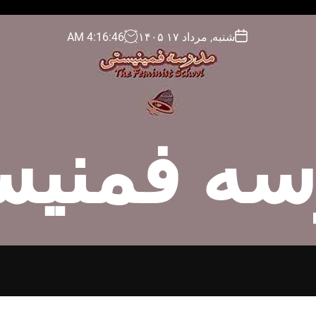
شنبه, مرداد ۱۷ ۱۴۰۵
47
:
16
:
4
AM
سه فمنیس