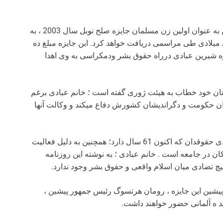
به نوشته این روزنامه آلمانی خانم عبادی که پیش از این به عنوان اولین زن مسلمان جایزه صلح نوبل سال 2003 ، به
ری میلادی طی مراسمی دریافت خواهد کرد. این جایزه مبلغ ده
ه شیرین عبادی درراه حقوق بشر ودمکراسی به وی اهدا
نان خود خطاب به هیئت ژوری گفته است ؛ خانم عبادی برغم
ان حکومت و دگراندیشان کشورش دفاع میکند و وکالت آنها
زوددویچه نوشته است ؛اهدا ی این جایزه به شیرین عبادی حقوقدان که اکنون 61 سال دارد؛ همچنین به دلیل فعالیت
ن در جامعه است . خانم عبادی ؛ به نوشته این روزنامه
یچ تضادی میان اسلام واقعی و حقوق بشر وجود ندارد.
 پیشین این جایزه ، رومان هرتسوگ رئیس جمهور پیشین ،
ند ه آلمانی حضور خواهند داشت.