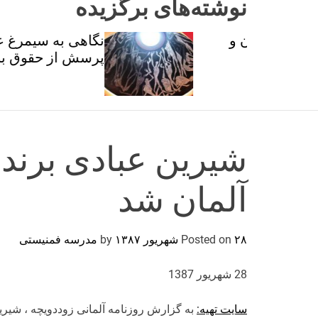
نوشته‌های برگزیده
ان و
نگاهی به سیمرغ عطار با
تی
پرسش از حقوق برابر
شیرین عبادی برنده 
آلمان شد
۲۸ شهریور ۱۳۸۷
Posted on
by
مدرسه فمنیستی
28 شهریور 1387
سایت تهیه:
به گزارش روزنامه آلمانی زوددویچه ، شیری