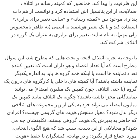
این ظرفیت را پیدا کند. همانطور که کمیته رسانه در ائتلاف
ضدلایحه، از این پتانسیل اش استفاده کرد و توانست از هم ذات
پنداری موجود بین «کمیته رسانه» و «سایت تغییر برای برابری»
استفاده کند و با یک تغییر هوشمندانه اسمی (به ظاهر نامحسوس
ولی مهم)، به نام سایت تغییر برای برابری به عنوان یک گروه در
ائتلاف شرکت کند.
با توجه به تجربه ائتلاف لایحه و بحث هایی که مطرح شد، این سوال
مطرح است که آیا تعداد اعضاء و هواداران است که تعیین کننده
تعداد نماینده ها است یا اینکه همه گروه ها باید به اندازه یکدیگر
نماینده داشته باشند؟ آیا کمیته های داخلی یا کارگروه های درون یک
گروه (یا حتی ائتلافی چون کمپین یک میلیون امضاء) می توانند
نمایندگانی مجزا داشته باشند؟ چگونه یک ائتلاف مانند کمپین یک
میلیون امضاء می تواند خود به یکی از زیر مجموعه های ائتلافی
دیگر بدل شود؟ معیار سنجش هویت های گروهی چیست؟ افرادی
که حاضر به پذیرش یک هویت گروهی نیستند، تکلیفشان چه می
شود؟و مجادلاتی از این دست، سبب شد که هیچ الگوی انتخابی،
مورد اجماع قرار نگیرد؛ و در نهایت، کنشگران با حفظ «هویت