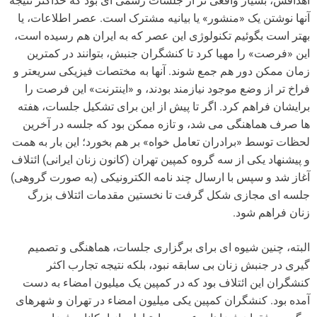
اهدافش، بسیار واقعی تر از جلسات رسمی ای بود که حداکثر نتیجه
آنها نوشتن یک «منشور» یا بیانیه مشترک است. عصر اطلاعات، یا
بهتر است بگوئیم تکنولوژی این عصر که به ایران هم رسیده است،
این «فرصت» را مهیا کرد تا کنشگران جنبش، بتوانند در کمترین
زمان ممکن دور هم جمع شوند. آنها به مختصات فیزیکی سریعتر و
فراخ تر از وضع موجود نیازمند بودند، و «اینترنت» این فرصت را
برایشان فراهم کرد. اگر تا پیش از این برای تشکیل جلسات، هفته
ها صرف هماهنگی می شد، و تازه ممکن بود که جلسه در آخرین
لحظات توسط «برادران تعامل خواه» بر هم بخورد؛ این بار به همت
و پیشنهاد یکی از سه گروه کمپین تهران (کانون زنان ایرانی) ائتلاف
آغاز شد و سپس با ارسال چند نامه الکترونیکی (به صورت گروهی)
جلسه ای مجازی شکل گرفت تا نخستین مقدمات ائتلاف بزرگ
زنان فراهم شود.
البته، چنین شیوه ای برای برگزاری جلسات، هماهنگی و تصمیم
گیری در جنبش زنان بی سابقه نبود، بلکه نتیجه تجارب اکثر
کنشگران این ائتلاف بود که در کمپین یک میلیون امضاء به دست
آمده بود. کنشگران کمپین یکی میلیون امضاء در تهران و شهرهای