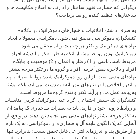
دیگرانی که جسارت تغییر ساختار را دارند، به اصلاح مکانیسم ها و
ساختارهای تنظیم کننده روابط پرداخت؟
به صرف داشتن اخلاقیات و هنجارهای دموکراتیک در «کلام»
کنشگران، دموکراسی محقق نمی شود. دمکراسی معمولا با ایجاد
نهاد های دمکراتیک و تکثر هر چه بیشتر آن محقق می شود.
دموکراتیک بودن روابط بیش از آنکه به طرز فکر و اندیشه افراد
مربوط باشد، ناشی از 1) رفتار و اعمال و 2) موقعیت و جایگاه
افراد و بالاخره نقش آفرینی افراد و گروه ها در تکثر هرچه بیشتر
نهادهای مدنی است. از این رو، دموکراتیک شدن روابط صرفاً با پند
و اندرز اخلاقی یا «رفتارهای مهربانه» به دست نمی آید، بلکه بیشتر
به پیامد عمل ما، و برآیند تکثر و تنوع گروه ها مربوط است.
کنشگران یک جنبش اجتماعی اگر داعیه دموکراتیک کردن مناسبات
و روابط درونی خود را دارند، باید به تغییرات ساختاری که پیامد آن
به تکثر هرچه بیشتر نهادهای مدنی می انجامد تن بدهند. در واقع، از
آنجایی که یک الگوی «ایده آل و هنجاری» از دموکراسی، به یک باره
و از طریق پند و اندرزهای انتزاعی قابل تحقق نیست؛ بنابراین، تنها
می توانیم با تغییر مداوم الگوها و ساختارها به دموکراسی ایده آل