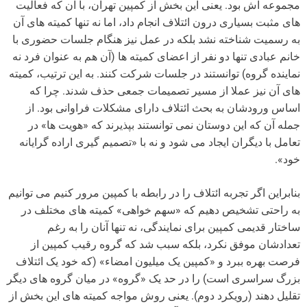
مجموعه اش بود. یعنی این بخش از کمپین تهران، با آن که فعالیت
های مثبت بسیاری درون ائتلاف انجام داد، اما نه تنها کمیته های آن
به رسمیت شناخته نشد بلکه در عمل نیز هنگام جلسات حضوری با
خانم عبادی تنها دو نفر از اعضای کمیته ها (آن هم به عنوان فرد نه
نماینده گروه) توانستند در جلسات شرکت کنند. به این ترتیب، کمیته
های آن نیز عملا از مسیر تصمیمات جمعی حذف شدند. چرا که
اساس ورودشان به بحث ائتلاف دارای مشکلات فراوانی بود. از
جمله آن که این دوستان نمی توانستند بپذیرند که «هویت ها» در
تعامل با دیگران ایجاد می شود و نه با «تصمیم گیری اراده گرایانه
خود».
بنابراین اگر تجربه ائتلاف را در رابطه با کمپین مرور کنیم می توانیم
به راحتی تشخیص دهیم که «سهم خواهی» کمیته های مختلف در
ساختار قدیمی کمپین برای نمایندگی، نه تنها آنان را به رغم
تعدادشان موفق نکرد، بلکه سبب شد که گروه رقیب کمپین از
فرصت بهره ببرد و «کمپین یک میلیون امضاء» (که خود یک ائتلاف
بزرگ سراسری است) را در حد یک «گروه» در میان گروه های دیگر
تقلیل دهند (رویکرد دوم). یعنی روش مواجه کمیته های این بخش از