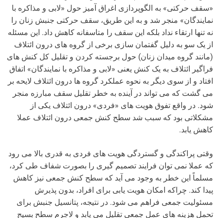
«سقف حرکتی» به الگوپردازی اغراق آمیز حول «لابی و مذاکره با
نمایندگان» منجر شد و به این طریق، سقف حرکتی جنبش زنان را
نه تنها ارتقاء نداد بلکه این سقف را متاسفانه کاهش داد. این مسئله
از یک سو به دلیل گفتمان سازی برخی از گروه های درون ائتلاف
(مانند گروه میدان زنان) حول برجسته کردن و تقلیل کل کنش های
فراگیر ائتلاف به یک کنش یعنی «لابی و مذاکره با نمایندگان» اتفاق
افتاد و از سوی دیگر به نحوه عملکرد گروه ها درون ائتلاف لایحه بر
می گشت که می تواند در آینده به خطر تقلیل سقف مبارزه منجر
شود. در واقع تفوق هویت های «فردی» درون ائتلاف یکی از
مشکلاتی بود که سبب شد سطح کنش جمعی درون ائتلاف عملا
کاهش یابد.
وقتی پراکندگی و گستردگی هویت های فردی به قدری بالا می رود
که عملا نمی توان فرایند تصمیم گیری را بصورت شفاف طی کرد،
مسلماً این خطر به وجود می آید که سطح کنش جمعی نیز کاهش
پیدا کند. چراکه امکان هویت یابی برای افراد، بدون پذیرش
مسئولیت جمعی فراهم می شود. در نتیجه، پتانسیل جنبش برای
تحمل هزینه های عمل جمعی تقلیل می یابد و لاجرم سطح بسیج