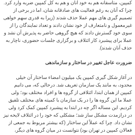
کمپین، متاسفانه هم به خود آنان و هم به کل کمپین ضربه وارد کرد.
چرا که آنان به رغم فعالیت های صادقانه شان، اما در برخی از
تصمیم گیری های مهم عملا حذف شدند (زیرا به قدری سهم خواهی
غیرمعمول و نامتعارف از خود نشان دادند و تعداد نمایندگان را از
سوی خود گسترش دادند که هیچ گروهی حاضر به پذیرش آن نشد و
عملا برای پیشبرد کار ائتلاف و برگزاری جلسات حضوری، ناچار به
حذف آنان شدند).
ضرورت عاجل تغییر در ساختار و سازماندهی
در آغاز شکل گیری کمپین یک میلیون امضاء ساختار آن خیلی
محدود، به مانند یک سازمان تعریف شد. درحالی که، می دانیم
کمپین از همان ابتدا، ائتلافی از گروه ها و افراد مختلف بود؛ ولی
عملا ما این گروه ها را در یک سازمان با کمیته های مختلف تلفیق
کردیم. این مساله اگر چه در ابتدا به پیشبرد کمپین کمک کرد ولی
در درازمدت مشکل ساز شد؛ مشکلی که خود را در ائتلاف لایحه نیز
نشان داد. چرا که عملاً این ساختار (که بیشتر مربوط به جمعی از
فعالان کمپین در تهران بود) نتوانست در میان گروه های دیگر،