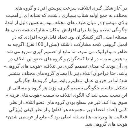
در آغاز شکل گیری ائتلاف، سرعت پیوستن افراد و گروه های
مختلف به جمع اولیه شتاب بسیاری داشت، که نشانه ای از اهمیت
بالای موضوع در میان طیف های مختلف بود. به همین دلیل از ابتدا،
چگونگی تنظیم روابط برای افزایش امکان مشارکت همه طیف ها،
مسئله اصلی اکثر کنشگران بود. تعداد قابل توجه افرادی که در
ایمیل گروهی لایحه مشارکت داشتند (بیش از 100 نفر)، اگرچه به
ظاهر دموکراتیک می نمود، اما مانع از تصمیم گیری سریع می شد.
به همین سبب، در ابتدا کنشگران و گروه های عضو این ائتلاف در
پی آن بودند که مبنای تصمیم گیری در ائتلاف، «هویت های گروهی»
باشد، حتا فراخوان ائتلاف نیز با امضای گروه های مختلف منتشر
شد؛ اما در جریان عمل، تنظیم روابط میان گروه ها، چگونگی
تشکیل جلسه، چگونگی تصمیم گیری، وزن هر گروه و مسائلی از
این دست سبب شد که الگوی ائتلاف به سمت «هویت های فردی»
سوق پیدا کند. غیر هم سطح بودن گروه های عضو ائتلاف از نظر
کمی (تعداد اعضاء زیر مجموعه هر کدام) و از نظر کیفی (ویژگی
فعالیت ها و برنامه ها) مسئله اصلی بود که مانع از «رسمی شدن»
هویت های گروهی شد.