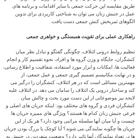
طریق مقایسه این حرکت جمعی با سایر اقدامات و برنامه های
عمل در جنبش زنان می توان به شناختی کاربردی برای تدوین
الگوهای ثمربخش کنش جمعی دست یافت.
راهکاری عملی برای تقویت همبستگی و خواهری جمعی
تنظیم روابط درونی ائتلاف، چگونگی گفتگو و تبادل نظر میان
کنشگران، جایگاه و وزن گروه ها و افراد، نحوه تقسیم کار و انجام
فعالیت ها، امکانات و ابزار مورد استفاده، شفافیت و اطلاع رسانی،
و در نهایت مکانیسم تصمیم گیری جمعی و عمل جمعی، از
مهمترین مسائلی است که در هر ائتلاف، کنشگران را درگیر می
کند و ساختار درونی یک ائتلاف را سامان می دهد. در ائتلاف علیه
لایحه نیز موضوعاتی از این دست مورد بحث و چالش میان
کنشگران فردی و گروه های مختلف بود: اینکه جریان های اصلی و
فرعی جنبش زنان کدام ها هستند؟ ویژگی های ممیزه جریان ها
چیست و آیا میان آنها سلسله مراتبی وجود دارد؟ هر یک از این
جریان ها چگونه نمایندگی می شوند؟ آیا کوچک یا بزرگ بودن جریان
ها در تعداد نمایندگان آنها تاثیر دارد؟ وضعیت منفردین در جنبش به