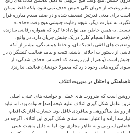
درون جنبش، هیچ وقت هیچ گروهی به دلیل نداشتن ملاک های رایج
مشروعیت، از جریان کلی جنبش حذف نمی شود، بلکه فقط ممکن
است برای مدتی قدرتش تضعیف شده و در صف مقدم مبارزه قرار
نگیرد. به عبارت دیگر، نتیجه رقابت جنبشی هیچ وقت «حذف»
نیست. به همین خاطر، می توان ادعا کرد که همواره رقابتی سازنده
(همراه حفظ انسجام کلی) در یک جنبش جریان دارد. در واقع،
وضعیت های افقی یا شبکه ای، و حفظ همبستگی، بیشتر از آنکه
ناشی از دستورات اخلاقی باشند، نتیجه و پیامد فعالیت کنشگران در
جنبش است (و هم از این روست که احساس «حذف شدگی» از
سوی گروه هایی وجود دارد که معمولا خودشان فعالیتی ندارند).
ناهماهنگی و اختلال در مدیریت ائتلاف
روشن است که ضرورت های عملی و خواسته های عینی، اصلی
ترین عامل شکل گیری ائتلاف علیه لایحه [ضد] خانواده بود، اما نباید
از روابط بیناگروهی و بینافردی غافل بود. جسارت آغاز یک اقدام،
نیازمند اراده و اعتبار است. مبنای شکل گیری این ائتلاف اگرچه در
فضایی اینترنتی و به ظاهر مجازی بود، اما به دلیل ماهیت عینی