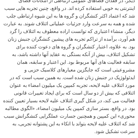
دیگر، در فقدان فضاهای عمومی ارتباطی از امکانات فضای
اینترنتی به خوبی استفاده کرده اند. در واقع، چنین تجربه هایی سبب
شد که اعتماد اکثر کنشگران و گروه ها به این شیوه ارتباطی جلب
شده و همه به سرعت وارد جزئیات عملیاتی ائتلاف شوند. به عبارت
دیگر، منشاء اعتباری که توانست اراده معطوف به ائتلاف را گرد
هم آورد، برآمده از تراکم تجربه های پیشین کنشگران جنبش زنان
بود. به علاوه، اعتبار کنشگران و گروه های دعوت کننده برای
تشکیل ائتلاف، بیش از آنکه بستگی به عقاید آنها داشته باشد، به
سابقه فعالیت های آنها مربوط بود. این اعتبار و سابقه، همان
مشروعیتی است که جایگزین معیارهای کلاسیک حزبی و
ایدئولوژیک در جنبش زنان شده است. به همین سبب است که در
مورد ائتلاف علیه لایحه، تجربه کمپین یک میلیون امضاء به عنوان
ائتلافی که بیش از دو سال است که برای ایجاد تغییرات قانونی
فعالیت می کند، در شکل گیری ائتلاف علیه لایحه بسیار تعیین کننده
بود. در واقع، بستر سازی کمپین یک میلیون امضاء، «الگوی مطالبه
محوری» این کمپین و همچنین جسارت عملگرایی کنشگرانش سبب
شد که ائتلاف علیه لایحه بتواند با اتکاء به این پشتوانه تجربی، به
سرعت تشکیل شود.