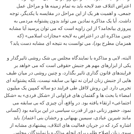
اعتراض ائتلاف ضد لایحه باید به تمام زمینه ها و مراحل عمل
جمعی، و اهمیت هر یک از این مراحل در مقایسه با یکدیگر، توجه
داشت. آیا یک مذاکره نمادین می تواند بدون پشتوانه مردمی به
پیروزی بیانجامد؟ از این زاویه است که می توان پرسید آیا مشابه
چنین مذاکره ای در اعتراض به لایحه «مجازات اسلامی» (که
همزمان مطرح بود)، می توانست به نتیجه ای مشابه دست یابد؟
البته، لابی و مذاکره با نمایندگاه مجلس بی شک روشی تاثیرگذار و
یکی از ابزارهای مهم هر جنبش حقوقی است که می خواهد بر
فرایندهای قانون گذاری تاثیر بگذارد، و چنین روشی در میان طیف
هایی از جنبش زنان ایران نه تنها بی سابقه نیست، بلکه پشتوانه ای
تجربی دارد. این روش لااقل طی فرایند دو ساله کمپین یک میلیون
امضاء با بحث ها و گفتمان های فراوانی از «شکل فردی» به «شکل
اجتماعی» ارتقاء یافته بود. در واقع، آن چیزی که بی سابقه می
نمود، حضور زنانی دور از قدرت سیاسی در این برنامه بود (کسانی
مانند شیرین عبادی، سیمین بهبهانی و رخشان بنی اعتماد). باید
اشاره کرد که در جریان فعالیت های ائتلاف، پیشنهادی مشابه از
سوی زنان اصلاح طلب برای انجام مذاکره با نمایندگان مجلس