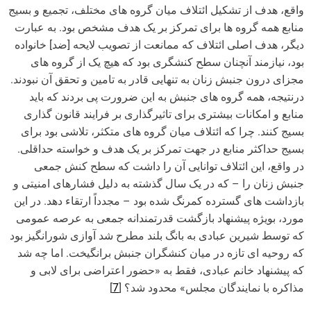
واقع، هدف از تشکیل ائتلاف میان گروه های مختلف، تجمیع و بسیج
منابع همه گروه ها برای تمرکز بر یک هدف مشخص بود. به عبارت
دیگر، هدف اصلی ائتلاف که ممانعت از تصویب لایحه [ضد] خانواده
بود، نیازمند آنچنان سطح کنشگری بود که هیچ یک از گروه های
مجزای درون جنبش زنان به تنهایی قادر به تامین و تحقق آن نبودند.
درنتیجه، همه گروه های جنبش به این ضرورت پی بردند که باید
منابع و امکانات بیشتری برای تاثیرگذاری بر فرایند قانون گذاری
بسیج کنند. چرا که ائتلاف میان گروه های متکثر، تلاشی بود برای
بسیج حداکثر منابع در جهت تمرکز بر یک هدف و خواسته حداقلی.
در واقع، این ائتلاف توانایی آن را داشت که سطح کنش جمعی
جنبش زنان را – که در یک سال گذشته به دلیل فشارهای امنیتی و
بازداشت های گسترده کمرنگ شده بود – مجدداً ارتقاء دهد. در این
مورد، بویژه پیشنهاد بازگشت قدرتمندانه جمعی به عرصه عمومی
که توسط شیرین عبادی به بانگ بلند مطرح شد آوازی شورانگیز بود
که روحیه ای تازه در میان کنشگران جنبش برانگیخت. اما چه شد
که پیشنهاد خانم عبادی، فقط به «حضور اعتراضی برای لابی و
مذاکره با نمایندگان مجلس» محدود شد؟ [
7
]