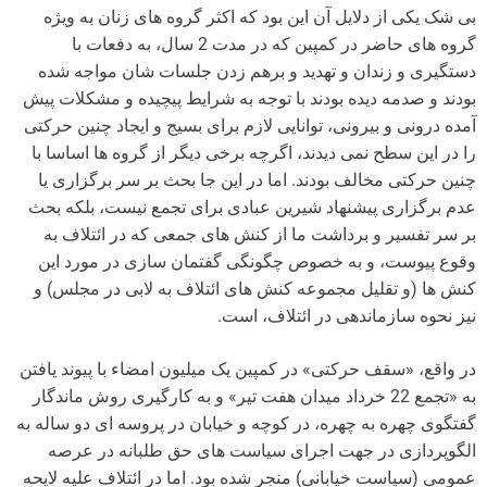
بی شک یکی از دلایل آن این بود که اکثر گروه های زنان به ویژه
گروه های حاضر در کمپین که در مدت 2 سال، به دفعات با
دستگیری و زندان و تهدید و برهم زدن جلسات شان مواجه شده
بودند و صدمه دیده بودند با توجه به شرایط پیچیده و مشکلات پیش
آمده درونی و بیرونی، توانایی لازم برای بسیج و ایجاد چنین حرکتی
را در این سطح نمی دیدند، اگرچه برخی دیگر از گروه ها اساسا با
چنین حرکتی مخالف بودند. اما در این جا بحث بر سر برگزاری یا
عدم برگزاری پیشنهاد شیرین عبادی برای تجمع نیست، بلکه بحث
بر سر تفسیر و برداشت ما از کنش های جمعی که در ائتلاف به
وقوع پیوست، و به خصوص چگونگی گفتمان سازی در مورد این
کنش ها (و تقلیل مجموعه کنش های ائتلاف به لابی در مجلس) و
نیز نحوه سازماندهی در ائتلاف، است.
در واقع، «سقف حرکتی» در کمپین یک میلیون امضاء با پیوند یافتن
به «تجمع 22 خرداد میدان هفت تیر» و به کارگیری روش ماندگار
گفتگوی چهره به چهره، در کوچه و خیابان در پروسه ای دو ساله به
الگوپردازی در جهت اجرای سیاست های حق طلبانه در عرصه
عمومی (سیاست خیابانی) منجر شده بود. اما در ائتلاف علیه لایحه