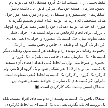
فقط بخشی از آن هستند. اما یک گروه مستقل (که می تواند نام
انجمن، سازمان، هسته خودبنیاد، مرکز، کانون یا… داشته باشد)
عملکردهای چندمنظوره و مستقل دارند و در مورد همه امور حول
هدف مشخصی که دارند می توانند اقدام کنند و تصمیم بگیرند به
طوری که حتا می توانند «هدف» خود را تغییر دهند. هر گروه کوچک
یا بزرگی برای انجام کارهایش می تواند کمیته های اجرایی شکل
بدهد. تفاوت میان «یک کمیته تک منظوره و اجرایی» (یعنی تعدادی
افراد از یک گروه که وظیفه ای خاص و بخش معینی را از یک
مجموعه وظایف برعهده دارد و وظیفه هر کمیته بدون وظایف دیگر
کمیته های یک سازمان معنای خاصی نمی یابد) با «یک گروه و
انجمن» را صرفا نمی توان به لحاظ کمی (تعداد اعضای آن) سنجید.
یک کمیته می تواند از 100 نفر تشکیل شود و یک گروه از 5 نفر، ولی
کارکرد یک گروه از کارکرد یک کمیته به لحاظ کیفی متفاوت است.
بنابراین اگر کمیته های یک سازمان بخواهند مستقل شوند، این
استقلال اسمی نیست بلکه کارکردی است. [
6
]
استقلال یافتن یک کمیته به وسیله اراده و تمناهای افراد نیست، بلکه
یک پروسه ای باید بگذرد، یعنی باید یک کمیته ای به لحاظ کارکردی