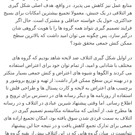
منابع عمل نیز کاهش می پذیرد. در واقع، هدف اصلی شکل گیری
هر ائتلافی در یک جنبش، معمولا تجمیع بیشترین امکانات برای بسیج
حداکثری، حول یک خواسته حداقلی و مشترک است. حال اگر
فرایند تصمیم گیری نتواند همه گروه ها را با هویت گروهی شان
درگیر سازد، پس چگونه می توان امید داشت که بالاترین سطح
ممکن کنش جمعی محقق شود؟
در اوایل شکل گیری ائتلاف ضد لایحه شاهد بودیم که گروه های
مختلف با شادابی و امید، از تمام توان خود برای اعتراض استفاده
می کردند و الگوها و شیوه های اعتراض و کنش جمعی بسیار متکثر
و در بهینه ترین سطح ممکن قرار داشت: از تهیه و توزیع بروشور و
برچسب های اعتراض به لایحه و کارت پستال ها و طراحی فلش تا
استفاده از روزنامه ها و دیگر رسانه های در دسترس برای ترویج و
اطلاع رسانی. اما وقتی پیشنهاد شیرین عبادی در ائتلاف و در رسانه
ها مطرح شد، از آنجایی که متاسفانه مکانیسم تصمیم گیری در
ائتلاف به سمت فردی شدن سوق یافته بود، امکان تجمیع اراده های
جمعی برای تدارک تجمع کاهش یافت و در نتیجه حتا این پیشنهاد
نتوانست در میان گروه هایی که در این ائتلاف بیش از بقیه گروه ها