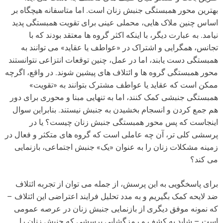
بهترین محور همبستگی جنبش زنان است. اما متاسفانه هیچگاه بر
اساس چنین ملاک هایی، محملی عینی برای تقویت همبستگی پدید
نیامد. به عبارت دیگر، با اینکه اکثر گروه ها معتقد بودند که با
تجانس، همگرایی و اشتراک در «عواطف یا عقاید» می توانند به
همبستگی دست یابند، اما در عمل، چنین توقعات انتزاعی نتوانستند
محور همبستگی گروه ها و ائتلاف های پیشین شوند. در واقع، اگرچه
ممکن است که عقاید یا عواطف مشترک بتوانند به «تقویت»
همبستگی جنبشی کمک کنند، اما به تنهایی مبنا و محوری برای دور
هم جمع کردن و انسجام بخشیدن به جنبش نیستند. بنابراین سوال
اینجاست که پس محور همبستگی جنبش زنان چیست؟ یا در
پرسشی کلی تر، آن چه عاملی است که گروه های متکثر و فعال در
زمینه مشکلات زنان را به عنوان «یک» جنبش اجتماعی، بازنمایی
می کند؟
برای پاسخگویی به این پرسش، از جمله می توان از تجربه ائتلاف
ضد لایحه کمک بگیریم و به مدد تحلیل فرایند اعتراضی این ائتلاف –
که نمونه موفق دیگری از بازنمایی جنبش زنان در عرصه عمومی
است – شاید به کشف و رمزگشایی پرسشی که جنبش زنان را