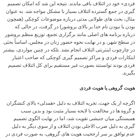
فردی» خود در ائتلاف باقی ماندند. نتیجه این شد که امکان تصمیم
گیری در جمع گسترده ائتلاف بسیار با مشکل مواجه شد. به عنوان
مثال، بحث های طولانی مدتی درباره موضوعات کوچکی (همچون
بودن یا نبودن نام خدا بر بالای بروشور) در گرفت، در حالی که
درباره برنامه های اصلی مانند برگزاری تجمع، توزیع منظم بروشور
در سطح شهر، و در نهایت نحوه حضور زنان در مجلس، اساساً بحثی
در چارچوب اینترنتی ائتلاف انجام نشد. بلکه در چنین مواردی، بیشتر
ابتکارات فردی و مراکز تصمیم گیری کوچکی که صاحب اعتبار
فردی بودند توانستند بصورت غیر مستقیم برای کل ائتلاف تصمیم
بگیرند.
هویت گروهی یا هویت فردی
اگرچه از یک جهت، تجربه ائتلاف به دلیل «همدلی» بالای کنشگران
و گروه ها در مخالفت با لایحه بسیار مثبت بود و بدین سبب
همبستگی میان جنبشی تقویت شد، اما در نهایت الگوی تصمیم
گیری به دلیل ضرب الاجلی بودن ائتلاف و از سوی دیگر به دلیل
عدم توافق بر سر ارجحیت هویت های گروهی، به صورت فردی در