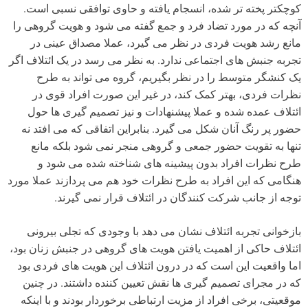
کوچکتر پخته تر شده، انسجام یافته و حاوی توافقی نسبی است.
آنچه که در مورد تضاد فرد و جمع گفته می شود و هویت گروهی را
مانع رشد هویت فردی در نظر می گیرد، عملا مصداق عینی در
تجربه جنبش های اجتماعی ندارد. به نظر می رسد در یک ائتلاف اگر
یک کنشگر متوسط را در نظر بگیریم، گروه می تواند به طرح
نظرات فردی، بهتر کمک کند، در غیر این صورت افراد قوی در
ائتلاف عمده شده و عملا پیشنهادات و نیز تصمیم گیری ها حول
حضور پر رنگ آنان شکل می گیرد. بنابراین اتفاقی که می افتد نه
تنها به تقویت حضور جمعی و گروهی منجر نمی شود بلکه مانع
طرح نظرات افراد بدون پیشینه های شناخته شده می شود و
هنگامی که این افراد به طرح نظرات خود هم می پردازند عملا مورد
توجه از جانب شرکت کنندگان در ائتلاف قرار نمی گیرند.
بازخوانی تجربه ائتلاف نشان می دهد با وجودی که تجلی بیرونی
ائتلاف حاکی از اهمیت یافتن هویت های گروهی در جنبش زنان بود،
اما واقعیت این است که در درون ائتلاف این هویت های فردی بود
که در مجرای تصمیم گیری ها نقش تعیین کننده داشتند. در چنین
موقعیتی، برخی افراد از مزیت ارتباطی برخوردار بودند و با اینکه