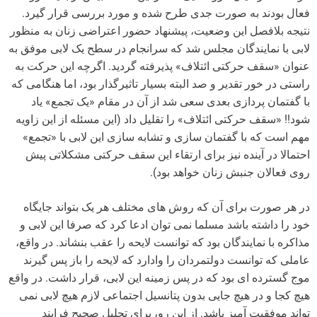
فعال بودند به صورت جدی طرح شده و مورد بررسی قرار گیرد.
نتیجه بلافصل این وضعیت، پیشنهاد حضور اعتراضی زنان به منظور
لابی با نمایندگان مجلس شد که سرانجام در سطح یک لابی موفق به
عنوان «سقف حرکتی ائتلاف» پذیرفته گردید. اگرچه این حرکت به
راستی در خور تقدیر و صد البته بسیار تاثیرگذار بود، اما هنگامی که
با گفتمان پردازی بعدی سعی شد از آن در مقام «یک تجمع» یاد
شود!! «سقف حرکتی ائتلاف» را تقلیل داد (این مسئله از این زاویه
مهم است که با گفتمان سازی و تشابه سازی این لابی با «تجمع»
احتمالا در آینده نیز برای ارتقاء این سقف حرکتی مشکلاتی پیش
روی فعالان جنبش زنان خواهد بود).
در هر صورت برای آن که روش های مختلف هر یک بتواند جایگاه
خود را داشته باشد مسلما نمی توان ادعا کرد که صرفا این لابی و
مذاکره با نمایندگان بود که توانست لایحه را عقب بنشاند. در واقع،
عاملی که توانست دولتمردان را وادارد که لایحه را باز پس گیرند
موج گسترده ای بود که در پس زمینه این لابی، قرار داشت. در واقع
هیچ کجا و در هیچ جایی بدون پتانسیل اجتماعی لازم هیچ لابی نمی
تواند موفقیت آمیز باشد. از این رو، برای تحلیل صحیح فرایند