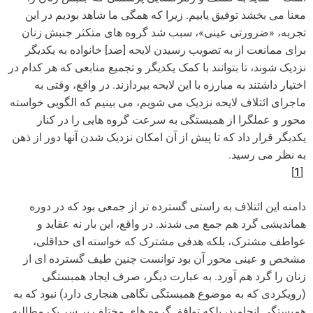
معنا می بخشد توفیق یابیم. زیرا که همگی ما شاهد بودیم در این
تجربه، «ضرورتی عینی»، سبب شد گروه های متکثر جنبش زنان
برای ممانعت از به تصویب رسیدن لایحه [ضد] خانواده به یکدیگر
نزدیک شوند، تا بتوانند با کمک یکدیگر و تجمیع منابعی که هر کدام در
اختیار داشتند به مبارزه با این لایحه بپردازند. در واقع، وقتی به
ماجرای ائتلاف لایحه نزدیک می شویم، می بینیم که الگویی خواسته
محور و عملگرا از همبستگی به سرعت گروه هایی را در کنار
یکدیگر قرار داد که تا پیش از آن امکان نزدیک شدن آنها دور از ذهن
به نظر می رسید.
]
1
[
دامنه این ائتلاف به راستی گسترده تر از جمعی بود که در دوره
هماندیشی گرد هم جمع می شدند. در واقع، این بار نه عقاید و
عواطف مشترک، بلکه هدفی مشترک که خواسته ای حداقلی،
مشخص و عینی محور آن بود توانست چنین طیف گسترده ای از
زنان را گرد هم آورد. به عبارت دیگر، صرف ایجاد همبستگی
(رویکردی که به موضوع همبستگی نگاهی هنجاری دارد) نبود که به
همبستگی انجامید، بلکه توافق گروه های مختلف بر سر یک مطالبه