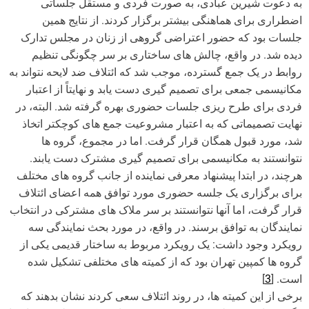
به دعوت شیرین عبادی، به صورت فردی و مستقل جلساتی
اضطراری برای هماهنگی بیشتر برگزار کردند. از نتایج همین
جلسات بود که حضور اعتراضی گروهی از زنان در مجلس تدارک
دیده شد. در واقع، چالش های ساختاری بر سر چگونگی تنظیم
روابط در یک جمع گسترده، موجب شد که ائتلاف ضد لایحه نتواند به
مکانیسمی جمعی برای تصمیم گیری دست یابد و نهایتاً از اعتبار
فردی برای طرح ریزی جلسات حضوری بهره گرفته شد. البته، در
نهایت تصمیماتی که به اعتبار مشروعیت جمع های کوچکتر اتخاذ
شد، مورد قبول همگان قرار گرفت. اما در مجموع، گروه ها
نتوانستند به مکانیسمی برای تصمیم گیری مشترک دست یابند.
هرچند، در ابتدا پیشنهاد معرفی نماینده از جانب گروه های مختلف
برای برگزاری یک جلسه حضوری مورد توافق همه اعضای ائتلاف
قرار گرفت، اما آنها نتوانستند بر سر ملاک های مشترکی در انتخاب
نمایندگان به توافق برسند. در واقع، در مورد بحث نمایندگی سه
رویکرد وجود داشت: یک رویکرد مربوط به ساختار قدیمی یکی از
گروه ها کمپین تهران بود که از کمیته های مختلفی تشکیل شده
است. [
3
]
برخی از این کمیته ها، در روند ائتلاف سعی کردند نشان بدهند که