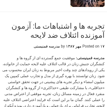
o
r
m
o
d
تجربه ها و اشتباهات ما: آزمون
e
آموزنده ائتلاف ضد لایحه
۱۷ مهر ۱۳۸۷
Posted on
by
مدرسه فمنیستی
مدرسه فمینیستی:
موفقیت جمع گسترده ای از گروه ها و
کنشگران جنبش زنان در قالب ائتلاف علیه لایحه حمایت از خانواده،
یکی از رویدادهای چند وقت اخیر مربوط به زنان ایران محسوب می
شود. زنان توانستند با بهره گیری از مدل و تجارب عملی کمپین یک
میلیون امضاء و دیگر تجربه های پیشینی در جهت تحقق خواستی
«حداقلی»، با مشارکت طیفی «حداکثری» از گروه ها و کنشگران
منفرد فعال در زمینه مسائل زنان، تجربه موفقی از اعتراض مدنی
را عملی کنند. گمان ما بر این است که فرایند اعتراضی ائتلاف علیه
لایحه، تجارب فراوانی برای بازخوانی و بازآموزی دارد، بویژه آنکه از