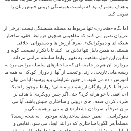
و هدف مشترک بود که توانست همبستگی درونی جنبش زنان را
تقویت کند.
اما نگاه «هنجاری» تنها مربوط به مسئله همبستگی نیست؛ برخی از
عزیزان تصور می کنند که مفاهیمی همچون «روابط افقی، ساختار
شبکه ای و دموکراتیک»، صرفاً ارزش ها و دستوراتی اخلاقی
هستند. به همین دلیل تنها تلاش می کنند تا با تکرار نصیحت گونه و
نمادین این قبیل مفاهیم، به تغییر روابط سلسله مراتبی مردانه
بپردازند. آن هم در جامعه ای که ساختارهای سلسله مراتبی مردانه
ریشه هایی تاریخی دارند، و تبعیت از آنها از دوران کودکی به همه ما
آموزش داده می شود. در چنین شرایطی باید پرسید: آیا می توان
صرفاً با تکرار واژگان ارزشمند و متعالی؛ روابط موجود را شبکه
ای، افقی یا خواهرانه کرد؟ حتی اگر چنین رویکردی با هدف بر
طرف کردن ضعف های درونی و ساختاری جنبش باشد، آیا می
توان صرفاً با سردادن «شعار»های مبتنی بر همبستگی و
دموکراسی – ضمن حفظ ساختارهای موجود – به نتیجه رسید؟
مسلماً هر الگو یا ساختاری که در ابتدا ایجاد می شود، نقایص و
ایراداتی دارد؛ آیا بهتر نیست به جای طرح شعارهای کلی در نقد