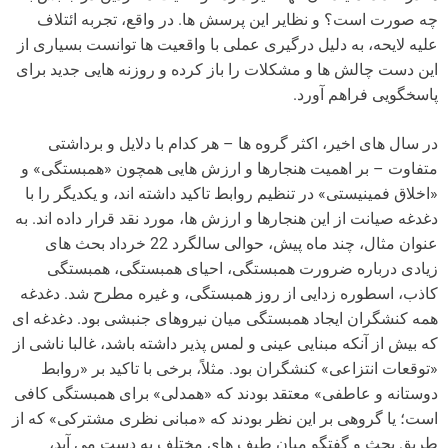
چه صورت است؟ و نظایر این پرسش ها. در واقع، تجربه ائتلاف
علیه لایحه، به دلیل درگیری عملی با واقعیت ها توانست بسیاری از
این دست چالش ها و مشکلات را باز کرده و روزنه هایی جدید برای
پاسخگویی فراهم آورد.
در سال های اخیر، اکثر گروه ها – هر کدام با دلایل و برداشتی
متفاوت – بر اهمیت هنجارها و ارزش هایی همچون «همبستگی» و
«اخلاق فمینیستی» در تنظیم روابط تاکید داشته اند، و یکدیگر را با
دغدغه صیانت از این هنجارها و ارزش ها، مورد نقد قرار داده اند. به
عنوان مثال، چند ماه پیش، حوالی سالگرد 22 خرداد بحث های
زیادی درباره ضرورت همبستگی، احیای همبستگی، همبستگی
کاذب، اسطوره زدایی از روز همبستگی، و غیره مطرح شد. دغدغه
همه کنشگران ایجاد همبستگی میان نیروهای جنبشی بود. دغدغه ای
که بیش از آنکه مبنایی عینی و لمس پذیر داشته باشد، غالبا ناشی از
«توقعات انتزاعی» کنشگران بود. مثلاً، برخی با تاکید بر «روابط
دوستانه و عاطفی» معتقد بودند که «همدلی» برای همبستگی کافی
است؛ یا گروهی بر این نظر بودند که «مبانی نظری مشترکی» که از
طریق بحث و گفتگو میان طیف های مختلف به دست می آید،