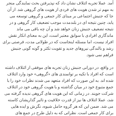
آمد. عملا تجربه ائتلاف نشان داد که نپذیرفتن بحث نمایندگی منجر
به مهم تر شدن هویت های فردی از هویت های گروهی شد. از آن
جا که جنبش اجتماعی بر مبنای کار جمعی و گروهی توسعه می
یابد، چنین نتیجه ای در بلندمدت موجب تضعیف کار گروهی و در
نتیجه تضعیف جنبش زنان خواهد شد و آن چه باقی می ماند
ماندگاری افرادی با سوابق معتبر است، این به معنای انکار نقش
افراد نیست، اما مسئله اینجاست که در طولانی مدت، فرصتی برای
رشد و بالندگی نیروهای جدید و تقویت تکثر و گونه گونی جنبش
فراهم نمی شود.
در واقع، در دورانی جنبش زنان تجربه های موفقی از ائتلاف داشته
است که افراد با تکیه بر توانمندی های «گروهی» خود وارد ائتلاف
شده اند. به این صورت که افراد متعهد می شدند نظرات خود را با
جمع متبوع خود در میان گذاشته و با هویت گروهی خود در ائتلاف
شرکت جویند. در زمانی که این هویت های گروهی ندیده گرفته می
شد، عملا ائتلاف ها نیز از قدرت خلاقیت و تاثیر گذاریشان کاسته
می شد. ضمن این که هر گروه حامل شیوه، نگرش و ایده هایی
برای کار جمعی است. نظراتی که به دلیل طرح در جمع های