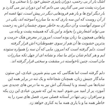
اشک بار از بی رحمی، دوران پاییزی جنبش خود را با سختی و با
مرارت پشت سر می گذاریم، می دانم که این دوران نیز می گذرد و
بار دیگر اوج ها و باز هم فرودهایی دیگر در پیش است، تنها غصه ام
از آن روست که این سه یاری که به ما مبارزه آموخته اند، یکی در
آن سوی آبهاست و آن دیگری به خاطر سوی چشمان اش به زحمت
می تواند اشعارش را بخواند و این یک که همیشه پشت و پناه بی
پناهانی همچون ما زنان بوده است، امروز در معرض هتک حرمت و
بدترین خشونت ها آن هم از سوی «هموطنان» اش قرار گرفته
است. دلم گرفته است که امروز، مایی که آن سه را همواره ستوده
ایم و هر کدام شان برای ما نماد و نشانه ای از چهل تکه مبارزات
مان است، چنین ناخواسته در مشقت و سختی قرار گرفته اند.
دلم گرفته است اما هنگامی که می بینم شیرین عبادی، این ستون
ماندگار جنبش زنان، همچنان شجاعانه و یک تنه در برابر همه این
تندبادها می ایستد و با ایستادگی اش نیز به ما درس های جدیدی می
آموزد، پر از امید می شوم. امید به این که شیرین عبادی این زن یکه
و سرافزار، زنی تنها در آستانه فصلی سرد، فصل های سرد را به
خاطر همه ما و با یاری همه ما به کناری خواهد زد.