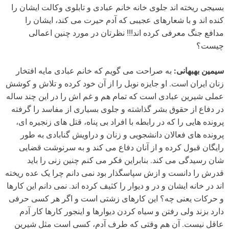
بسیجی ریخته اند جلوی خانه خانم عبادی و تابلوی وکالت ایشان را
کنده اند و با شعارهای عجیبی که آدم حیرت می کند، ایشان را
مدافع جنگ معرفی کرده اند!!! نظرتان در مورد چنین اعمالی
چیست؟
سیمین بهبهانی:
به صراحت می گویم که خانم عبادی مایه افتخار
زنان ایران است. او جایزه نوبل را از آن خود کرده و تلاش و کوشش
عملی شیرین عبادی است که تمام هم و غم اش را در این چند ساله
در دفاع از حقوق بشر گذاشته و جلوی بسیاری از مفاسد را گرفته
پرونده هایی را که در رابطه با افراد بی پناه، قتل های زنجیره ای،
پرونده های فعالان دانشجویی و زنان و دراویش گنابادی به طور
رایگان قبول کرده و از آنان دفاع می کند و به سرنوشت قضایی
شان رسیدگی می کند. بنابراین فکر می کنم چنین زنی را باید
قدرش را دانست و ازش سپاسگذار بود نمی دانم چرا یک عده ریخته
اند در خانه ایشان و در و دیوار را کثیف کرده اند. نمی دانم این کارها
و حرکات یعنی چه؟ این کارهای زشتی است و اگر هر کسی حرفی
دارد بزند ولی رفتن و سیاه کردن دیوارها و اینجور کارها کار آدم
عاقل نیست. آن هم وقتی که طرف آدم، کسی است مثل شیرین