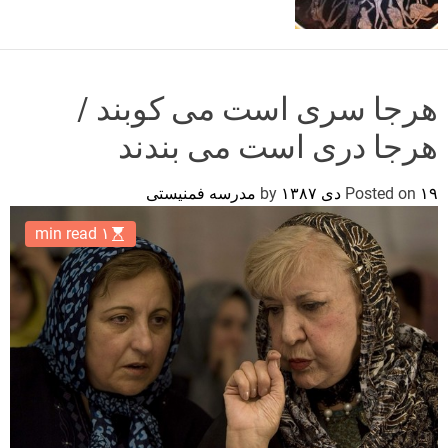
o
r
m
o
d
هرجا سری است می کوبند /
e
هرجا دری است می بندند
۱۹ دی ۱۳۸۷
Posted on
by
مدرسه فمنیستی
۱ min read