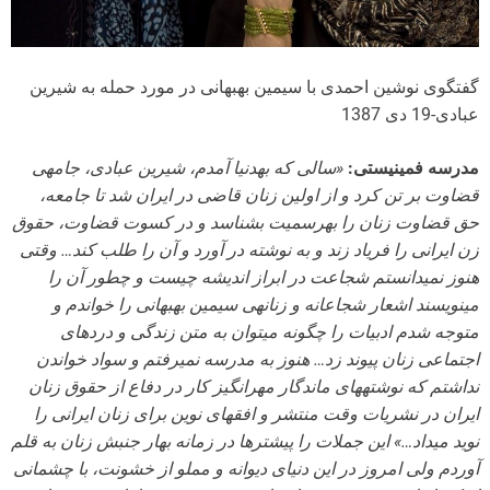
گفتگوی نوشین احمدی با سیمین بهبهانی در مورد حمله به شیرین
عبادی-19 دی 1387
مدرسه فمینیستی:
«سالی که به‎دنیا آمدم، شیرین عبادی، جامه‎ی
قضاوت بر تن کرد و از اولین زنان قاضی در ایران شد تا جامعه،
حق قضاوت زنان را به‎رسمیت بشناسد و در کسوت قضاوت، حقوق
زن ایرانی را فریاد زند و به نوشته در آورد و آن را طلب کند… وقتی
هنوز نمی‎دانستم شجاعت در ابراز اندیشه چیست و چطور آن را
می‎نویسند اشعار شجاعانه و زنانه‎ی سیمین بهبهانی را خواندم و
متوجه شدم ادبیات را چگونه می‎توان به متن زندگی و دردهای
اجتماعی زنان پیوند زد… هنوز به مدرسه نمی‎رفتم و سواد خواندن
نداشتم که نوشته‎های ماندگار مهرانگیز کار در دفاع از حقوق زنان
ایران در نشریات وقت منتشر و افق‎های نوین برای زنان ایرانی را
نوید می‎داد…» این جملات را پیشترها در زمانه بهار جنبش زنان به قلم
آوردم ولی امروز در این دنیای دیوانه و مملو از خشونت، با چشمانی