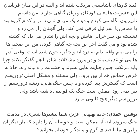
کنند کارهای ناشایستی مرتکب شده اند و البته در این میان قربانیان
این خشونت ها یعنی کودکان و زنان گناهی ندارند. من داشتم
تلویزیون نگاه می کردم و دیدم یک مردی نمی دانم از کدام گروه بود
یا حماس یا اسرائیل فرقی نمی کند، ولی آنچنان زار می زد و
نشسته بود سر خرابی هایش و بچه اش را نشان می داد که کشته
شده بود و می گفت آخر این بچه چه گناهی کرده، من این صحنه ها
را می بینم واقعا دلم به درد آید و جگرم خون شده است. وقتی آدم
ها می توانند بنشینند و در مورد مشکلات شان با هم گفتگو بکنند چرا
باید مرتکب چنین جنایت هایی بشوند و خشونت راه بیاندازند. حالا به
فرض حماس هم از بین برود، ولی مسئله و مشکل اصلی تروریسم
است که گسترش پیدا کرده و با چنین جنگ هایی، ریشه تروریسم از
بین نمی رود. ممکن است جنگ یک قوانینی داشته باشد ولی
تروریسم دیگر هیچ قانونی ندارد
نوشین احمدی:
خانم بهبهانی عزیز، شما پیشترها شعری در مذمت
جنگ سروده اید، آیا ممکن است و حوصله آن را دارید که بار دیگر آن
را برای ما با صدای گرم و ماندگار خودتان بخوانید؟