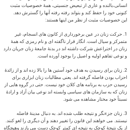
انسانی،بالنده و عاری از تبعیض جنسیتی، همۀ خصوصیات مثبت
کنونی خود را حفظ کند و بتواند رفته رفته آنها را گسترش دهد.
این خصوصیات مثبت از نظر من اینها هستند:
1. حرکت زنان در عین برخورداری از کانون های انسجام، غیر
متمرکز و سیال است. انگار قرار ناگفته ای و نام رمزی که همۀ
زنان در اختراعش شرکت داشته اند در بدنۀ جامعۀ زنان جریان دارد
و نوعی تفاهم اولیه و اصیل را بوجود آورده است.
2. زنان برای رسیدن به هدف خود آستین ها را بالا زده اند و از زائدۀ
احزاب بودن فاصله گرفته اند. یعنی مطالبات زنان ابزاری برای
رسیدن حزب به برنامه های کلان خود نیست. حتی در گروه هایی از
زنان که به سازمان های سیاسی وابسته اند نوعی بیان آزاد و ارادۀ
نسبتاً خود مختار مشاهده می شود.
3. زنان جزءنگر و نتیجه طلب شده اند. به دنبال مدینۀ فاضله
نیستند. می خواهند این قانون را تغییر دهند و آن دیگری را لغو کنند.
از یک نتیجۀ کوچک به نتیجه ای کمتر کوچک دست می یازند وهیچگاه