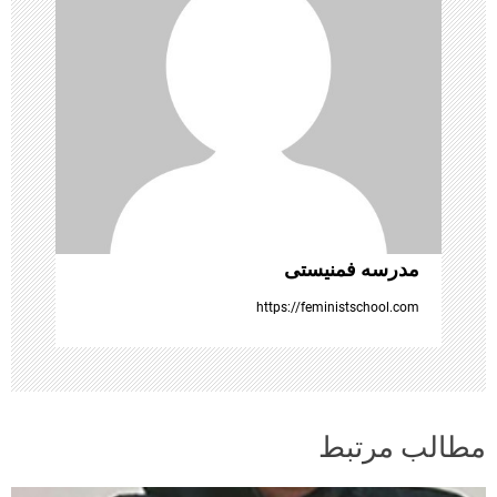
ش
ت
ه‌
ه
ا
مدرسه فمنیستی
https://feministschool.com
مطالب مرتبط