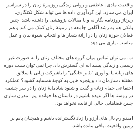
واقعیت مادی، عاطفی و روانی زندگی روزمرۀ زنان را در سراسر
ایران می سازد. این گردآوری داده ها می تواند شکل تکنگاری،
رپرتاژ روزنامه نگارانه و یا مقالات پژوهشی را داشته باشد. چنین
بانکی هم به رشد آگاهی جامعه در زمینۀ زنان کمک می کند و هم
فعالان حوزۀ زنان را در ارائۀ شعار ها و انتخاب شیوۀ بیان و عمل
مناسب، یاری می دهد.
ب. می توان تماس میان گروه های مختلف زنان را به صورت غیر
رسمی و زندگی پسند انه ای گسترش داد. چرا نمی توان سنت دوره
های زنانه یا نو آوری “تئاتر خانگی” را باشرکت زنانی با سلائق
مختلف سازمان داد و پنجره هایی به کوچۀ همسایه گشود؟ عملکرد
اجتماعی حمام زنانه و گفت و شنود شادمانۀ زنان را در سر چشمه
در روستا ها اگر ندیده باشیم در داستان ها خوانده ایم . مدرن سازی
چنین فضاهایی خالی از فایده نخواهد بود.
امیدوارم بال های آرزو را زیاد نگسترانده باشم و همچنان پایم بر
زمین واقعیت، باقی مانده باشد.