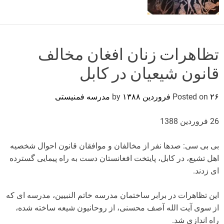
o
r
m
o
d
تظاهرات زنان افغان مخالف
e
قانون شیعیان در کابل
۲۶ فروردین ۱۳۸۸
Posted on
by
مدرسه فمنیستی
26 فروردین 1388
بی بی سی: صدها نفر از مخالفان و موافقان قانون احوال شخصیه
اهل تشیع، در کابل، پایتخت افغانستان دست به راه پیمایی گسترده
ای زدند.
این تظاهرات در برابر ساختمان مدرسه خاتم النبیین، مدرسه ای که
از سوی آیت الله آصف محسنی، از روحانیون شیعه ساخته شده،
راه اندازی شد.