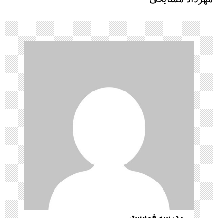
ب
ر
ی
ن
و
ش
ت
ه‌
ه
مدرسه فمنیستی