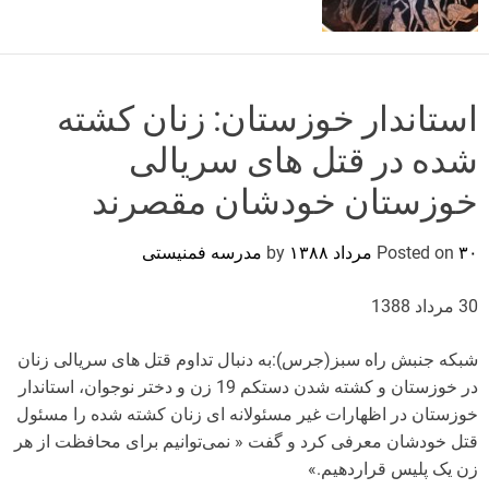
o
r
m
o
d
استاندار خوزستان: زنان کشته
e
شده در قتل های سریالی
خوزستان خودشان مقصرند
۳۰ مرداد ۱۳۸۸
Posted on
by
مدرسه فمنیستی
30 مرداد 1388
شبکه جنبش راه سبز(جرس):به دنبال تداوم قتل های سریالی زنان
در خوزستان و کشته شدن دستکم 19 زن و دختر نوجوان، استاندار
خوزستان در اظهارات غیر مسئولانه ای زنان کشته شده را مسئول
قتل خودشان معرفی کرد و گفت « نمی‌توانیم برای محافظت از هر
زن یک پلیس قراردهیم.»