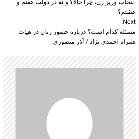
انتخاب وزیر زن، چرا حالا؟ و نه در دولت هفتم و
ا
هشتم؟
Next:
ه
مسئله کدام است؟ درباره حضور زنان در هیات
ب
همراه احمدی نژاد / آذر منصوری
ر
ی
ن
و
ش
ت