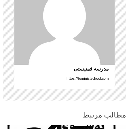
و
ش
ت
ه‌
ه
ا
مدرسه فمنیستی
https://feministschool.com
مطالب مرتبط