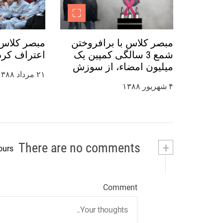
ه
ا
مبصر کلاس با برافروختن
مبصر کلاس 
شمع 3 سالگی کمپین یک
اعتراف کرد
میلیون امضاء، از سوزش
۲۱ مرداد ۱۳۸۸
گاز اشک آور جلوگیری کرد
۴ شهریور ۱۳۸۸
There are no comments
+
ours
Comment