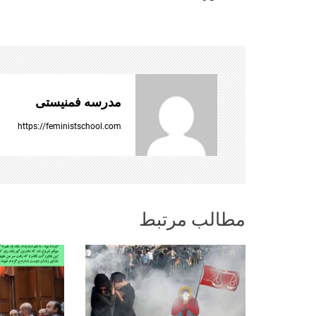
ه
ب
ر
مدرسه فمنیستی
ی
https://feministschool.com
ن
و
مطالب مرتبط
ش
ت
ه‌