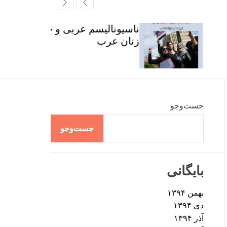
r
t
ff
c
c
l
h
h
e
ناسیونالیسم عربی و جنبش
c
زنان عرب
o
l
o
r
m
o
d
جست‌وجو
e
جست‌وجو
بایگانی
بهمن ۱۳۹۴
دی ۱۳۹۴
آذر ۱۳۹۴