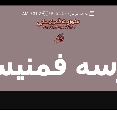
پنجشنبه, مرداد ۱۵ ۱۴۰۵
28
:
31
:
9
AM
سه فمنیس