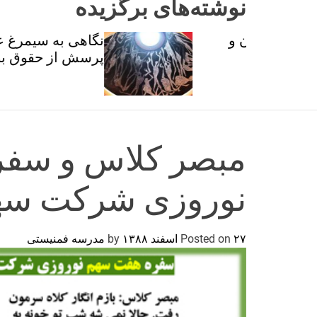
نوشته‌های برگزیده
ان و
نگاهی به سیمرغ عطار با
تی
پرسش از حقوق برابر
مبصر کلاس و سف
نوروزی شرکت سه
۲۷ اسفند ۱۳۸۸
Posted on
by
مدرسه فمنیستی