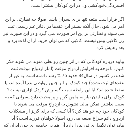
افسردگی،خودکشی و… در این کودکان بیشتر است.
اگر قرار است متعه تنها برای پسران باشد اصولا چه نظارتی بر این
امر می شود، حال آنکه بیشتر این عقدها در دفاتر غیر رسمی ثبت
می شوند و نظارتی بر این امر صورت نمی گیرد و در این صورت نیز
زن کالایی بیش نیست، کالایی که می توان خرید، از آن لذت برد و
بعد رهایش کرد.
بیایید درباره کودکانی که در اثر چنین روابطی متولد می شوند فکر
کنیم . با توجه به افزایش ازدواج موقت (آمار ازدواج موقت ثبت
شده در کشور در سال84 حدود 76 % رشد داشته است،به غیر از
عقدهای ثبت نشده) چند کودک بر اثر چنین روابطی بدنیا آمده اند، یا
سقط شده اند؟ آیا این رابطه سبب گسترش کودک آزاری نیست؟
کودک برای بالیدن نیاز به مامن گرم و پر محبت دارد.پسرانی که به
سبب نداشتن تمکن مالی تشویق به ازدواج موقت می شوند با
کودکان خود چه خواهند کرد؟ آیا کسی که برای گریز از مشکلات
ازدواج دائم سراغ صیغه می رود اصولا خواهان فرزند است؟ آیا
مادر توان نگهداری فرزند را دارد آن هم در جامعه ای چون ایران که