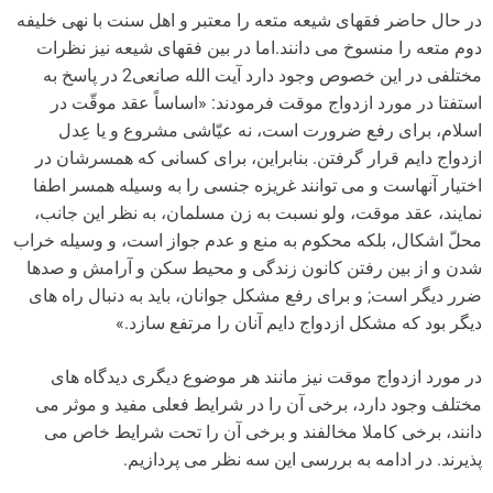
در حال حاضر فقهای شیعه متعه را معتبر و اهل سنت با نهی خلیفه
دوم متعه را منسوخ می دانند.اما در بین فقهای شیعه نیز نظرات
مختلفی در این خصوص وجود دارد آیت الله صانعی2 در پاسخ به
استفتا در مورد ازدواج موقت فرمودند: «اساساً عقد موقّت در
اسلام، برای رفع ضرورت است، نه عیّاشی مشروع و یا عِدل
ازدواج دایم قرار گرفتن. بنابراین، برای کسانی که همسرشان در
اختیار آنهاست و می توانند غریزه جنسی را به وسیله همسر اطفا
نمایند، عقد موقت، ولو نسبت به زن مسلمان، به نظر این جانب،
محلّ اشکال، بلکه محکوم به منع و عدم جواز است، و وسیله خراب
شدن و از بین رفتن کانون زندگی و محیط سکن و آرامش و صدها
ضرر دیگر است; و برای رفع مشکل جوانان، باید به دنبال راه های
دیگر بود که مشکل ازدواج دایم آنان را مرتفع سازد.»
در مورد ازدواج موقت نیز مانند هر موضوع دیگری دیدگاه های
مختلف وجود دارد، برخی آن را در شرایط فعلی مفید و موثر می
دانند، برخی کاملا مخالفند و برخی آن را تحت شرایط خاص می
پذیرند. در ادامه به بررسی این سه نظر می پردازیم.