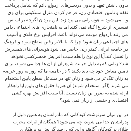
بدون داشتن تعهد و بدون دردسرهای ازدواج دائم که شامل پرداخت
نفقه و تامین اقتصادی زن، فراهم کردن منزل مسکونی برای وی
و… می شود به هوسرانی می پردازند، این مردان اگرچه بر اساس
تفسیری از شرع! گناه نمی کنند اما به ناهنجاری های اجتماعی دامن
می زنند .ازدواج موقت می تواند باعث افزایش نرخ طلاق و آسیب
های اجتماعی زنان شود؛ چرا که با بالاتر رفتن سطح سواد و فرهنگ
در جامعه ایرانی کمتر زنی حاضر می شود هوسرانی های همسرش
را تحمل کند.آیا این نوع رابطه سبب افزایش همسرکشی نخواهد
شد؟ زنانی که به دلیل خیانت شوهران از آن ها جدا می شوند، برای
تامین معاش خود چه باید بکنند ؟ در جامعه ما که روز به روز عرصه
به زنان تنگ تر می شود و زنان تنها در مشاغل سطح پایین استخدام
می شوند (اگر استخدام شوند) آن هم با حقوق های پایین آیا راهکار
ارائه شده به ضرر این زنان نیست، آیا سبب افزایش بهره کشی
اقتصادی و جنسی از زنان نمی شود؟
در این میان سرنوشت کودکانی که مادرانشان به همین دلیل از
پدرانشان جدا می شوند، چه می شود؟ همگان از اثرات مخرب
طلاق بر کودکان آگاهند و این که درصد گرایش به بزهکاری