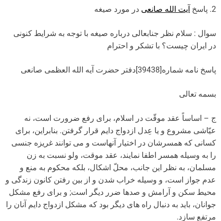
2. پاسخ
آیت الله صانعی
در مورد صیغه
سوال : سلام نظر جنابعالی درباره صیغه با توجه به شرایط کنونی
در ایران چیست؟ با تشکر و احترام
پاسخ نامه شماره[39438]دفتر حضرت آیه الله العظمی صانعی
بسمه تعالی
ج – اساساً عقد موقّت در اسلام، برای رفع ضرورت است، نه
عیّاشی مشروع و یا عِدل ازدواج دایم قرار گرفتن. بنابراین، برای
کسانی که همسرشان در اختیار آنهاست و می توانند غریزه جنسی
را به وسیله همسر اطفا نمایند، عقد موقت، ولو نسبت به زن
مسلمان، به نظر این جانب، محلّ اشکال، بلکه محکوم به منع و
عدم جواز است، و وسیله خراب شدن و از بین رفتن کانون زندگی و
محیط سکن و آرامش و صدها ضرر دیگر است; و برای رفع مشکل
جوانان، باید به دنبال راه های دیگر بود که مشکل ازدواج دایم آنان را
مرتفع سازد.