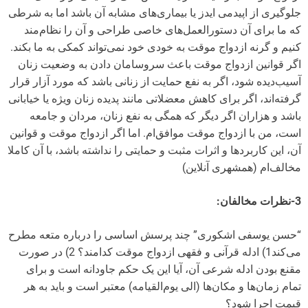
جلوگیری از اپیدمی ایدز یا بیماری‌های مشابه آن باشد اما به شرطی
که ما برای آن دستورالعمل‌های خاصی طراحی و آن را نظام‌مند
کنیم و گرنه ازدواج موقت به خودی خود نمی‌تواند کمکی به ما بکند.
اگر قوانین ازدواج موقت باعث سروسامان دادن به وضعیت زنان
آسیب‌دیده شود، اگر به نفع حمایت از زنانی باشد که مورد آزار قرار
گرفته‌اند، اگر برای کاهش معضلاتی مانند پدیده زنان ویژه یا خیابانی
باشد و هزاران اگر دیگر که همگی به نفع زنان، مردان و جامعه
است، من با ازدواج موقت موافق‌ام. اما اگر ازدواج موقت و قوانین
آن، این کاربرد‌ها و اثرات مثبت و حمایتی را نداشته باشد، با آن کاملا
مخالف‌ام (همشهری آنلاین)
3-نظرات مخالفان:
“حسن یوسفی اشکوری” چند پرسش اساسی را درباره متعه مطرح
می‌کند1) ادله قرآنی و فقهی ازدواج موقت کدامند؟ 2) در صورت
مقنع بودن ادله شرعی آن،‌ آیا این یک حکم جاودانه است و برای
تمام زمان‌ها و مکان‌ها (الی یوم‌القیامه) معتبر است و باید به هر
قیمت اجرا شود؟