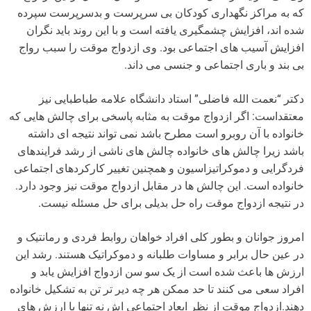
که به مراکز نگهداری کودکان بی سرپرست و بدسرپرست سپرده
شده اند، افزایش چشمگیری یافته است و با این روند باید نگران
افزایش آسیب های اجتماعی بود. وی ازدواج موقت را سبب رواج
بی بند و باری اجتماعی و جنسی می داند.
دکتر “نعمت الله فاضلی” استاد دانشگاه علامه طباطبایی نیز
معتقداست: اگر ازدواج موقت به مثابه پاسخی برای چالش هایی که
خانواده با آن روبرو است مطرح باشد نمی تواند نتیجه ای داشته
باشد زیرا چالش های خانواده چالش های ناشی از رشد فرایندهای
فردگرایی و دموکراتیزاسیون و همچنین تغییر کارکردهای اجتماعی
خانواده است. این چالش ها در مقابل ازدواج موقت نیز وجود دارد.
در نتیجه ازدواج موقت راه حل بدیلی برای حل مسئله نیست.
امروز جوانان و بطور کلی افراد خواهان روابط فردی و رمانتیک و
در عین حال برابر و مساوات طلبانه و دموکراتیک هستند. رشد این
ارزش ها باعث شده است از یک سو سن ازدواج افزایش یابد و
افراد سعی می کنند تا حد ممکن هر چه دیر تر تن به تشکیل خانواده
دهند.ازدواج موقت از نظر ابعاد اجتماعی اش نه تنها با ارزش های