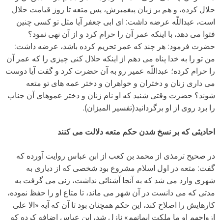
حلال کرده، و هم بر زبان پیغمبرش، پس متعه تا روز قیامت حلال
است، عبداللّه عرضه داشت: اى ابى جعفر آیا مثل تو کسى چنین
فتوا مى دهد، با اینکه عمر آن را حرام کرد و از آن نهى نمود؟
حضرت فرمود: هر چند که عمر تحریم کرده باشد، عرضه داشت:
من تو را به خدا پناه مى دهم از اینکه حلال کنى چیزى را که عمر آن
را حرام کرده؛ عبداللّه عمیر رو به آن حضرت کرد و گفت آیا دوست
مى دارى زنان و دختران و خواهران و دختر عمه هاى تو متعه
شوند؟ حضرت وقتى شنید که او نام زنان و دختر عموهاى آن جناب
را برد روى از او برگردانید(تفسیر المیزان).
احادیثی که بر نسخ شدن حکم متعه دلالت مى کنند
در صحیح ترمذى از محمد بن کعب از ابن عباس روایت آورده که
گفت: متعه در اول اسلام مشروع بود شخصى که از دیارى به
شهرى وارد مى شد که به آنجا آشنائى نداشت، زنى مى گرفت به
مدتى که مى دانست در آن شهر مى ماند، تا متاع او را حفظ نموده،
کارهایش را اصلاح کند، این حکم همچنان بود تا آن که آیه «الا على
ازواجهم او ما ملکت ایمانهم» نازل شد، ابن عباس اضافه کرده که