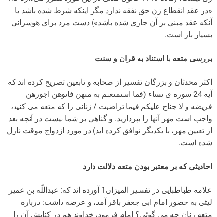
«در عقد انقطاع زن حق نفقه ندارد مگر اینکه شرط شده باشد یا
آنکه عقد مبنی بر آن جاری شده باشد») دست مرد برای هوسرانی
بسیار باز است.
بررسی متعه با استناد به قران و سنت
اکثر محدثان و بزرگان تفسیر از صحابه و تابعین تصریح کرده اند که
آیه 24 سوره ی نساء (فما استمتعتم به منهن فاتوهن اجورهن
فریضه و لا جناح علیکم فیما تراضیت / زنانی را که متعه می کنید،
واجب است مهر آنها را بپردازید. و گناهی بر شما نیست در آنچه بعد
از تعیین مهر، با یکدیگر توافق کرده اید) در مورد ازدواج موقت نازل
شده است.
احادیثی که بر معتبر بودن متعه دلالت دارد
علامه طباطبایی در تفسیر المیزان1 آورده اند که: عبداللّه بن عمیر
لیثى به حضور امام ابى جعفر باقر آمد، و عرضه داشت: درباره
متعه زنان چه مى گوئى؟ امام فرمود، خداوند هم در کتابش آن را