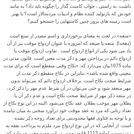
داشت. به راستی ، جواب کامنت گذار را چگونه باید داد؟ به مانند
خودش که بازتولید کننده نظام و ادبیات مردسالار است؟ یا بهتر
است زمینه های بروز چنین کامنتهایی را جستجو کنیم؟
«متعه» در لغت به معنای برخورداری و اسم مصدر از تمتع است
(دهخدا). متعه یا صیغه که امروزه با عنوان ازدواج موقت نیز از آن
یاد می شود یکی از انواع ازدواج است . تفاوت ازدواج موقت با
ازدواج دائم در پرداختن مهر و ذکر مدت معین است. قانون مدنی در
ماده 1075بیان می‌دارد که: «نکاح وقتی منقطع است که برای مدت
معینی واقع شده باشد». بنابراین در نکاح منقطع ذکر مدت از
شرایط صحت نکاح است. برخلاف ازدواج دائم که می‌تواند بدون
مهر منعقد شود و حتی می‌توان در آن شرط عدم مهر را ذکر کرد،
در متعه ذکر مهر از شرایط صحت نکاح است و عدم ذکر آن یا
بطلان مهر موجب بطلان عقد نکاح می‌شود .البته در این نوع نکاح از
تعداد زنانی که مرد به عقد موقت خود درآورد سخنی به میان نیامده
و با توجه به فتاوی فقها محدودیتی برای تعداد زوجه ذکر نشده
است. از آنجایی که در این نوع ازدواج مرد ملزم به پرداخت نفقه به
زن نیست، (ماده 1113 قانون مدنی در این مورد مقرر می‌دارد که: