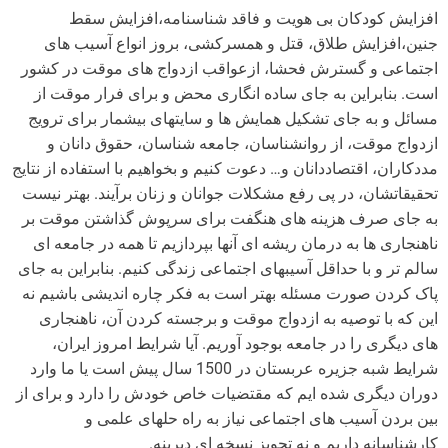
افزایش کودکان بی هویت و فاقد شناسنامه،افزایش سقط
جنین،افزایش طلاق، قتل و همسرکشی، بروز انواع آسیب های
اجتماعی و گسترش فحشا، ازعواقب ازدواج های موقت در کشور
است. بنابراین به جای ساده انگاری محض و برای فرار موقت از
مسائل و به جای تشکیل همایش ها و سایتهای بیشمار برای ترویج
ازدواج موقت، از روانشناسان، جامعه شناسان، حقوق دانان و
مددکاران، اقتصاددانان و… دعوت کنیم و بخواهیم با استفاده از نتایج
تحقیقاتشان، در پی رفع مشکلات جوانان و زنان برآیند. بهتر نیست
به جای صرف هزینه های هنگفت برای سرپوش گذاشتن موقت بر
ناهنجاری ها به درمان ریشه ای آنها بپردازیم تا همه در جامعه ای
سالم تر و با حداقل آسیبهای اجتماعی زندگی کنیم. بنابراین به جای
پاک کردن صورت مسئله بهتر است به فکر چاره اندیشی باشیم نه
این که با توصیه به ازدواج موقت و برجسته کردن آن، ناهنجاری
های دیگری را در جامعه بوجود آوریم. آیا شرایط امروز ایران،
شرایط شبه جزیره عربستان در 1500 سال پیش است یا ما وارد
دوران دیگری شده ایم که مقتضیات خاص خودش را دارد و برای از
بین بردن آسیب های اجتماعی نیاز به راه حلهای علمی و
کارشناسانه داریم و نه تجویز نسخه ای دیرینه.