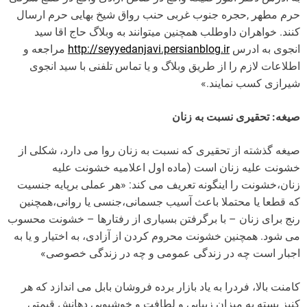
حرم مطهر ,حجره جنوب غربی حنب رواق شیخ بهایی حرم ارسال
کنند. خواهران داوطلب همچنین میتوانند به وبلاگ حاج اقا سید
انجوی به ادرس
http://seyyedanjavi.persianblog.ir
مراجعه و
اطلاعات لازم را از طریق وبلاگ و یا تماس تلفنی با سید انجوی
شیرازی کسب نمایند.»
صیغه: تحقیری نسبت به زنان
صیغه گذشته از تحقیری که نسبت به زنان روا می دارد، شکلی از
خشونت علیه زنان است (ماده اول اعلامیه خشونت علیه
زنان،خشونت را اینگونه تعریف می کند: «هر عملی برپایه جنسیت
که قطعا یا محتملا باعث آسیب جسمانی،جنسی یا روانی،همچنین
رنج برای زنان – با برگرفتن بسیاری از رفتارها – خشونت محسوب
می شود. همچنین خشونت محروم کردن از آزادی، به اختیار و یا به
اجبار است چه در زندگی عمومی و چه در زندگی خصوصی»
کامنت بالا، فردرا به یاد بازار برده فروشان بابل می اندازد که هر
کنیز بسته به میزان زیبایی و لطافت و خوشبویی دهانش قیمتی