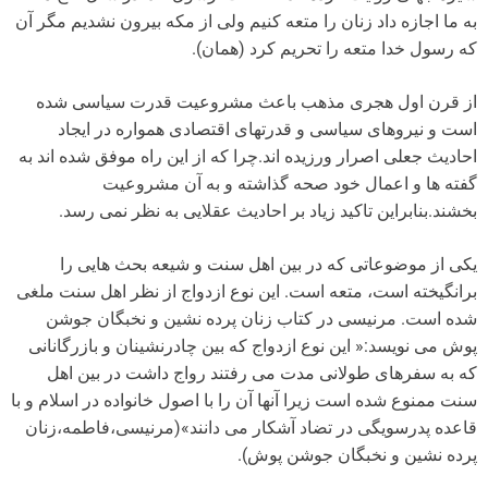
به ما اجازه داد زنان را متعه کنیم ولى از مکه بیرون نشدیم مگر آن
که رسول خدا متعه را تحریم کرد (همان).
از قرن اول هجری مذهب باعث مشروعیت قدرت سیاسی شده
است و نیروهای سیاسی و قدرتهای اقتصادی همواره در ایجاد
احادیث جعلی اصرار ورزیده اند.چرا که از این راه موفق شده اند به
گفته ها و اعمال خود صحه گذاشته و به آن مشروعیت
بخشند.بنابراین تاکید زیاد بر احادیث عقلایی به نظر نمی رسد.
یکی از موضوعاتی که در بین اهل سنت و شیعه بحث هایی را
برانگیخته است، متعه است. این نوع ازدواج از نظر اهل سنت ملغی
شده است. مرنیسی در کتاب زنان پرده نشین و نخبگان جوشن
پوش می نویسد:« این نوع ازدواج که بین چادرنشینان و بازرگانانی
که به سفرهای طولانی مدت می رفتند رواج داشت در بین اهل
سنت ممنوع شده است زیرا آنها آن را با اصول خانواده در اسلام و با
قاعده پدرسویگی در تضاد آشکار می دانند»(مرنیسی،فاطمه،زنان
پرده نشین و نخبگان جوشن پوش).