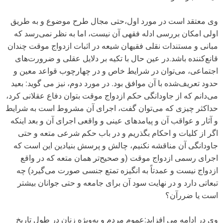
وی معتقد است در مورد اول،حتی مجال طرح موضوع و به طریق
اولی امکان بررسی ادله فقهی آن نیست، اما به نظر نمی‌رسد که
مبانی و مستندات نقلی فقیهان شیعه در اثبات ازدواج موقت چندان
قانع‌کننده باشد.در عین حال با تکیه بر دلایل عقلی و ضرورت‌های
اجتماعی، می‌توان در شرایط خاص و در چهارچوب قواعد معین و
حدود تعریف‌شده با آن موافق بود. در مورد دوم، نیز می گوید: بعید
می‌دانم که از جاودانگی حکم ازدواج موقت بتوان دفاع عقلانی کرد،
حداکثر چیزی که می‌توان گفت، اجرای آن مشروط است به شرایط
و‌ آثار و عواقب آن و پیامدهای عینی و واقعی اجرای آن و بعد اینکه
اگر از کلیات و احکام بگذریم و در باب حکم شرعی متعه و حتی
جاودانگی آن مناقشه نکنیم، چالش و پرسش بنیادین این است که
اجرای رسمی ازدواج موقت (و صحیح‌تر همان متعه که در واقع
ازدواج نیست و عمدتاً به انگیزه تمتع جنسی صورت می‌گیرد) چه
تبعاتی دارد و در نهایت سود آن برای جامعه و حتی جوانان بیشتر
است یا ضررآن؟
وی در ادامه می افزاید:عموم مردم و به‌ویژه زنان در طول تاریخ