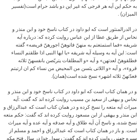
به حکم این آیه هر فرجى که غیر این دو باشد حرام است(تفسیر
المیزان) .
در الدرالمنثور است که ابو داود در کتاب ناسخ خود و ابن منذر و
نحاس از طریق عطا از ابن عباس روایت کرده که: درباره آیه
شریفه «فما استمتعتم به منهنّ فاتوهنّ اجورهنّ فریضه» گفته
است: این آیه به وسیله آیه شریفه «یا ایها النبى اذا طلقتم النساء
فطلقوهنّ لعدتهن» و آیه «و المطلقات یتربّصن بانفسهنّ ثلاثه
قروء»، و آیه «و اللاتى یئسن من المحیض من نساء کم ان ارتبتم
فعدّتهنّ ثلاثه اشهر» نسخ شده است(همان).
و در همان کتاب است که ابو داود در کتاب ناسخ خود و ابن منذر و
نحاس و بیهقى از سعید بن مسیب روایت کرده اند که گفت :آیه
میراث آیه متعه را نسخ کرده و در همان کتاب است که عبدالرزاق و
ابن منذر و بیهقى از ابن مسعود روایت کرده اند که گفت: حکم متعه
نسخ شده، و ناسخ آن آیه طلاق و آیه صدقه و آیه عده و آیه میراث
است. و باز در همان کتاب است که عبدالرزاق و احمد و مسلم از
سیره جهنى روایت کرده اند که گفت: رسول خدا در سال فتح مکه