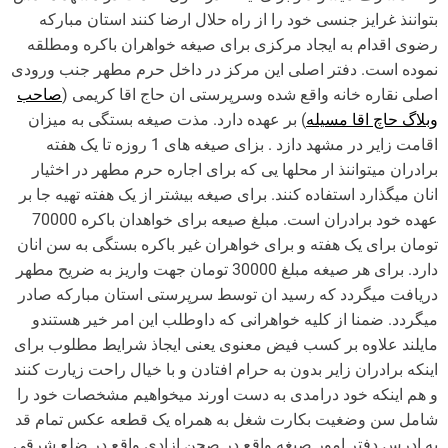
بتواننذ غرایز جنسی خود را از راه حلال ارضا کنند استان مبارکه
رضوی اقدام به ایجاد مرکزی برای صیغه خواهران باکره ومطلقه
نموده است. دفتر اصلی این مرکز در داخل حرم مطهر جنب ورودی
اصلی نقاره خانه واقع شده وسرپرستی ان حاج اقا کریمی (
صاحب
وبلاگ حاچ اقا مسیله
) بر عهده دارد. مذت صیغه بستگی به میزان
اقامت زایر در مشهد دازد . بزای صیغه های 1 روزه تا یک هفته
برادران میتواننذ ار محلها یی که برای اجاره حرم مطهر در اخثیار
انان میگذارد استفاده کنند. برای صیغه بیشتر از یک هفته تهیه جا بر
عهده خود برادران است. مبلغ صیعه برای خواهدان باکره 70000
تومان برای یک هفته و برای خواهران غیر باکره بستگی به سن انان
دارد. برای هر صیغه مبلغ 30000 تومان جهت واریز به ضریح مطهر
دریافت میگردد که رسید ان توسط سرپرستی استان مبارکه صادر
میگردد. ضمنا از کلیه خواهرانی که داوطلب این امر خیر هستندو
مایلند علاوه بر کسب فیض معنوی یعنی ایجاذ شرایط مطلوب برای
اینکه برادران زایر بدون به حرام افتادن و با خیال راحت زیارت کنند
و هم اینکه خود درامدی به دست اورند میخواهیم مشخصات خود را
شامل سن وضغیت بکارت شغل به همراه یک قطعه عکس تمام قد
به ادرس دفتر امور صیغه واقع در صحن ازادی واقع در ضلع شرقی