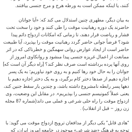
کنند، یا اینکه ممکن است به ورطه هرج و مرج جنسی بیافتند.
به بیان دیگر، مطهری چنین استدلال می کند که: «آیا جوانان
حاضرند یک دوره‏ رهبانیت موقت را طى کنند و خود را سخت تحت
فشار و ریاضت قرار دهند، تا زمانى که امکانات ازدواج دائم پیدا
شود؟ فرضاً جوانى حاضر گردد رهبانیت موقت را بپذیرد، آیا طبیعت
‏حاضر است از ایجاد عوارض روانى سهمگین و خطرناکى که در اثر
ممانعت از اعمال غریزه جنسى پیدا مى‏شود و روانکاوى امروز از
روى آنها پرده برداشته است صرف نظر کند؟ [راه دیگر آن است که]
جوانان را به حال خود رها کنیم و به روى خود نیاوریم؛ به یک پسر
اجازه دهیم از صدها دختر کام برگیرد، و به یک دختر اجازه دهیم با
دهها پسر رابطه نامشروع داشته باشد، و چندین بار سقط جنین کند،
یعنى عملاً کمونیسم جنسى را بپذیریم». در مقابل این وضعیت، وی
ازدواج موقت را راه حلی شرعی و عملی می داند(شماره 87 مجله
زن روز – قبل از انقلاب) .
“هادی قابل” یکی دیگر از مدافعان ترویج ازدواج موقت می گوید: با
توجه به فرهنگ «ضد شرعی» موجود در جامعه امروز ایران، که