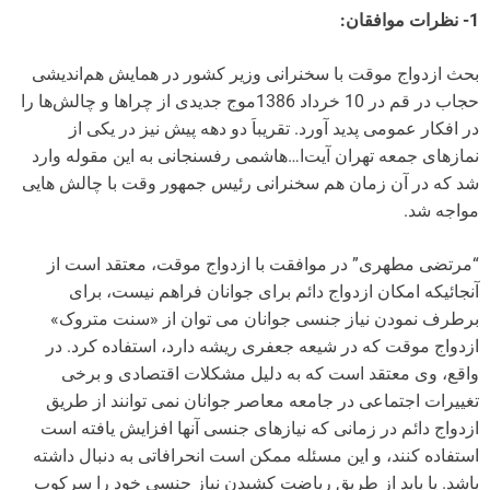
1- نظرات موافقان:
بحث ازدواج موقت با سخنرانی وزیر کشور در همایش هم‌اندیشی
حجاب در قم در 10 خرداد 1386موج جدیدی از چرا‌ها و چالش‌ها را
در افکار عمومی پدید آورد. تقریباَ دو دهه پیش نیز در یکی از
نمازهای جمعه تهران آیت‌ا…هاشمی رفسنجانی به این مقوله وارد
شد که در آن زمان هم سخنرانی رئیس جمهور وقت با چالش هایی
مواجه شد.
“مرتضی مطهری” در موافقت با ازدواج موقت، معتقد است از
آنجائیکه امکان ازدواج دائم برای جوانان فراهم نیست، برای
برطرف نمودن نیاز جنسی جوانان می توان از «سنت متروک»
ازدواج موقت که در شیعه جعفری ریشه دارد، استفاده کرد. در
واقع، وی معتقد است که به دلیل مشکلات اقتصادی و برخی
تغییرات اجتماعی در جامعه معاصر جوانان نمی توانند از طریق
ازدواج دائم در زمانی که نیازهای جنسی آنها افزایش یافته است
استفاده کنند، و این مسئله ممکن است انحرافاتی به دنبال داشته
باشد. یا باید از طریق ریاضت کشیدن نیاز جنسی خود را سرکوب