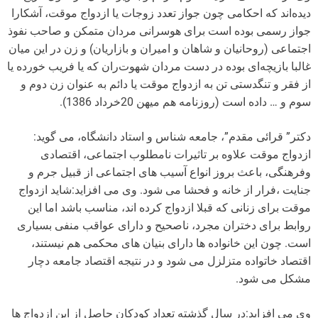
دیده‌اند که احکامی چون جواز تعدد زوجات یا ازدواج موقت، آشکارا
جواز رسمی بوده است برای هوسرانی مردان متمکن و صاحب نفوذ
اجتماعی (روحانیان و شاهان و امیران و بازاریان) و زن در این میان
غالبا بازیچه‌ای بوده در دست مردان شهوت‌ران که یا فریب خورده یا
از فقر و تنگدستی تن به ازدواج موقت یا دائم به عنوان زن دوم و
سوم و … داده است (روزنامه هم میهن 20خرداد 1386).
دکتر” قرائی مقدم”، جامعه شناس و استاد دانشگاه، می گوید:
ازدواج موقت علاوه بر تاثیرات نامطلوب اجتماعی، اقتصادی
وفرهنگی، باعث بروز انواع آسیب های اجتماعی از قبیل جرم و
جنایت ،فرار از خانه و فحشا می شود. وی می افزاید:شاید ازدواج
موقت برای زنانی که قبلا ازدواج کرده اند، مناسب باشد اما این
روابط برای دختران مجرد، ناصحیح و دارای عواقب منفی بسیاری
است. چون این خانواده ها دارای بنیان های محکمی هم نیستند،
اقتصاد خاتواده متزلزل می شود و در نتیجه اقتصاد جامعه دچار
مشکل می شود.
وی می افزاید:در سال گذشته تعداد کودکان حاصل از این ازدواج ها