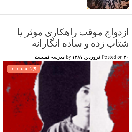
o
r
m
o
d
ازدواج موقت راهکاری موثر یا
e
شتاب زده و ساده انگارانه
۳۰ فروردین ۱۳۸۷
Posted on
by
مدرسه فمنیستی
۱ min read