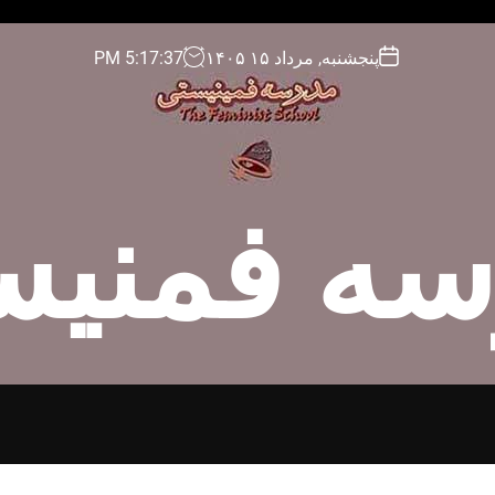
پنجشنبه, مرداد ۱۵ ۱۴۰۵
39
:
17
:
5
PM
سه فمنیس