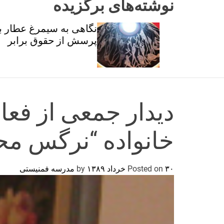
نوشته‌های برگزیده
ان و
نگاهی به سیمرغ عطار با
تی
پرسش از حقوق برابر
دیدار جمعی از فعال
خانواده “نرگس م
۳۰ خرداد ۱۳۸۹
Posted on
by
مدرسه فمنیستی