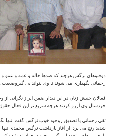
دوقلوهای نرگس هرچند که صدها خاله و عمه و عمو و در س
رحمانی نگهداری می شوند تا وی بتواند پی گیروضعیت
فعالان جنبش زنان در این دیدار ضمن ابراز نگرانی ا
خردسال وی آرزو کردند هرچه سریع تر این فعال حقوق 
تقی رحمانی با تصدیق روحیه خوب نرگس گفت: تنها نگر
شدید رنج می برد. از آغاز بازداشت نرگس محمدی تنها یک 
بازجویی های متعدد ازنرگس محمدی خواسته شده که ب