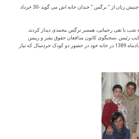
مردی تنها و استوار در حلقه مهر مادران صلح و فعالان جنبش زنان از ” نرگس ” خندان خانه اش می گوید -30 خرداد
 شب با تقی رحمانی، همسر نرگس محمدی دیدار کردند.
ایب رئیس ،سخنگوی کانون مدافعان حقوق بشر و رییس
هیئت اجرایی شورای صلح ایران است . وی روز 20 خردادماه 1389 در خانه خود در حضور دو کودک خردسال که نیاز