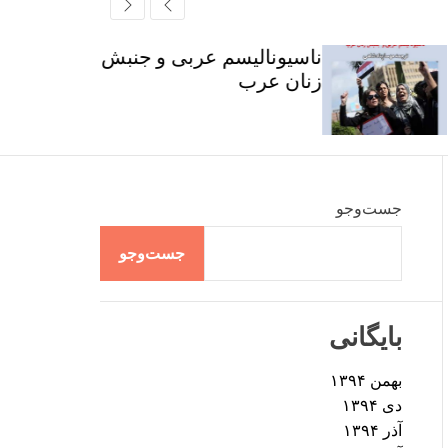
r
t
ff
c
c
l
h
h
e
ناسیونالیسم عربی و جنبش
c
زنان عرب
o
l
o
r
m
o
d
جست‌وجو
e
جست‌وجو
بایگانی
بهمن ۱۳۹۴
دی ۱۳۹۴
آذر ۱۳۹۴