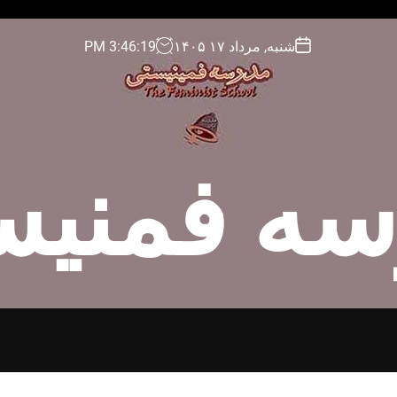
شنبه, مرداد ۱۷ ۱۴۰۵
20
:
46
:
3
PM
سه فمنیس