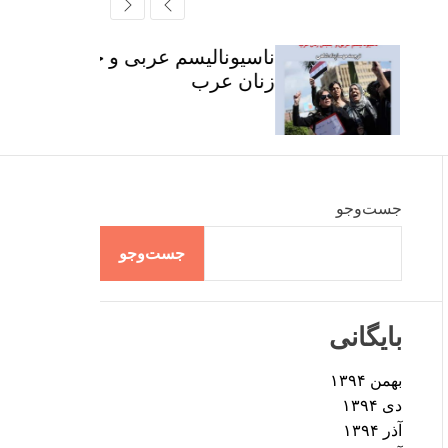
r
t
ff
c
c
l
h
h
e
ناسیونالیسم عربی و جنبش
c
زنان عرب
o
l
o
r
m
o
d
جست‌وجو
e
جست‌وجو
بایگانی
بهمن ۱۳۹۴
دی ۱۳۹۴
آذر ۱۳۹۴