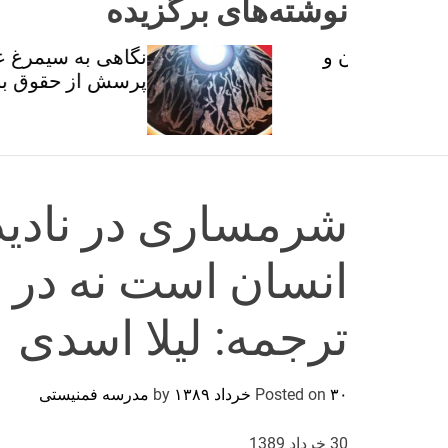
نوشته‌های برگزیده
ان و
نگاهی به سیمرغ عطار با
تی
پرسش از حقوق برابر
شرمساری در نادید
انسان است نه در ب
ترجمه: لیلا اسدی
۳۰ خرداد ۱۳۸۹
Posted on
by
مدرسه فمنیستی
30 خرداد 1389