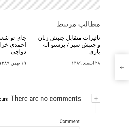
و
ش
مطالب مرتبط
ت
تاثیرات متقابل جنبش زنان
جای تو شعر
ه‌
و جنبش‌ سبز / پرستو اله
احمدی خراس
یاری
دواچی
ه
۲۸ اسفند ۱۳۸۹
۱۹ بهمن ۱۳۸۹
ا
There are no comments
+
ours
Comment