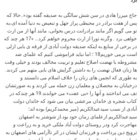
حاج میرزا هادی در سن شش سالگی به صدیقه گفته بود«..حالا که
پس از هفت برادر در محیطی پراز جهل و تبعیض به دنیا آمده ای،به
تو می گویم اگر مانند برادرانت درس بخوانی، مانند آنها از من ارث
خواهی برد . وگرنه تورا از ارث محروم خواهم کرد… »17 هر چند که
در برخی از منابع به اینکه صدیقه دولت آبادی از فرقه ی بابی ازلی
است برمی خوریم18 ؛ اما نباید فراموشی کنیم که علمای ضد
مشروطه با نهضت اصلاح تعلیم و تربیت مخالف بودند و خیلی وقت
ها زنان فعال نهضت را به داشتن گرایش های بابی متهم می کردند.
به طوری که انجمن های زنان را خلاف اسلام می دانستند و
درخیابان به محصلان و معلمان زن حمله می کردند و به صورتشان
تف می انداختند و آنها را «بی عفت» می خواندند.19 هر چندکه در
کتاب شجره ی خاندان مرعشی بیان می شود که خاندان دولت
آبادی از نسب سیدعبدالکریم (میر محمدکریم) بوده اند؛
سیدعبدالکریم ازعلمای زمان خود بود.از شوشتر به اصفهان
مهاجرت کرد ودر روستای دولت آباد ملکی خرید و به زراعت و
ترویج دین پرداخت و فرزندان ایشان در اثر ناآرامی های اصفهان به