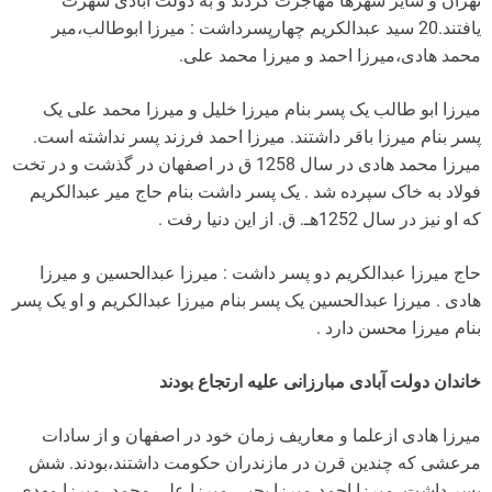
تهران و سایر شهرها مهاجرت کردند و به دولت آبادی شهرت
یافتند.20 سید عبدالکریم چهارپسرداشت : میرزا ابوطالب،میر
محمد هادی،میرزا احمد و میرزا محمد علی.
میرزا ابو طالب یک پسر بنام میرزا خلیل و میرزا محمد علی یک
پسر بنام میرزا باقر داشتند. میرزا احمد فرزند پسر نداشته است.
میرزا محمد هادی در سال 1258 ق در اصفهان در گذشت و در تخت
فولاد به خاک سپرده شد . یک پسر داشت بنام حاج میر عبدالکریم
که او نیز در سال 1252هـ. ق. از این دنیا رفت .
حاج میرزا عبدالکریم دو پسر داشت : میرزا عبدالحسین و میرزا
هادی . میرزا عبدالحسین یک پسر بنام میرزا عبدالکریم و او یک پسر
بنام میرزا محسن دارد .
خاندان دولت آبادی مبارزانی علیه ارتجاع بودند
میرزا هادی ازعلما و معاریف زمان خود در اصفهان و از سادات
مرعشی که چندین قرن در مازندران حکومت داشتند،بودند. شش
پسر داشت. میرزا احمد،میرزا یحیی،میرزا علی محمد، میرزا مهدی،