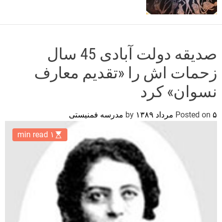
o
r
m
o
d
صدیقه دولت آبادی 45 سال
e
زحمات اش را «تقدیم معارف
نسوان» کرد
۵ مرداد ۱۳۸۹
Posted on
by
مدرسه فمنیستی
۱ min read