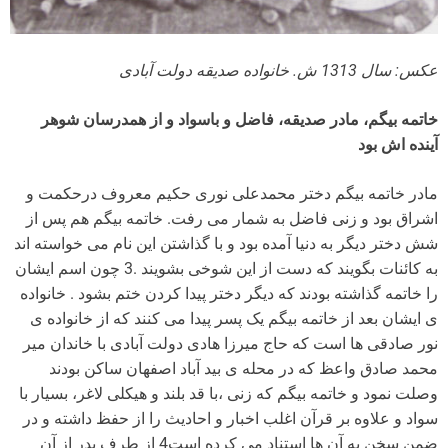
عکس: سال 1313 ش. خانواده صدیقه دولت آبادی
خاتمه بیگم، مادر صدیقه، فاضل و باسواد و از همدرسان شوهر
آینده اش بود
مادر خاتمه بیگم دختر محمدعلی نوری حکیم معروف درحکمت و
اشراق بود و زنی فاضل به شمار می رفت. خاتمه بیگم هم پس از
شش دختر دیگر به دنیا آمده بود و با گذاشتن این نام می خواسته اند
به کائنات بگویند که دست از این شوخی بشویند .3 چون اسم ایشان
را خاتمه گذاشته بودند که دیگر دختر پیدا کردن ختم بشود . خانواده
ی ایشان بعد از خاتمه بیگم یک پسر پیدا می کنند که از خانواده ی
نور صادقی ها است که حاج میرزا هادی دولت آبادی با خاندان میر
محمد صادق واعظ که در محله ی بید آباد اصفهان ساکن بودند
وصلت نمود و خاتمه بیگم که زنی ،با قد بلند و هیکلی لاغر، بسیار با
سواد و علاوه بر قرآن اغلب اخبار و احادیث را از حفظ داشته و در
ضمن سخن به آن ها استناد می کرده است4 از طرف پدر از آن