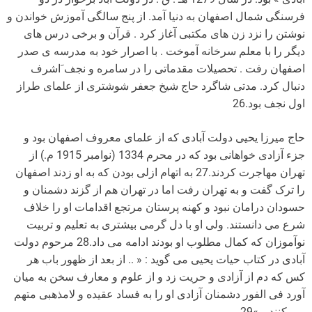
فرسنگی شمال اصفهان به دنیا آمد. از پنج سالگی آموزش خواندن و
نوشتن را نزد زن های مکتبی آغاز کرد . قرآن و برخی درس های
دیگر را با معلم سرخانه آموخت . با اصرار خود به مدرسه ی صدر
اصفهان رفت . تحصیلات مقدماتی را در سامره و نجف َاشرف
دنبال کرد. مدتی شاگرد حاج شیخ جعفر شوشتری از علمای طراز
اول نجف بود.26
حاج میرزا یحیی دولت آبادی که از علمای معروف اصفهان بود و
جزء آزادی خواهانی بود که در محرم 1334 (نوامبر 1915 م.) از
تهران مهاجرت کردند.27 به اتهام ازلی بودن که به او زدند اصفهان
را ترک گفت و به تهران رفت اما در تهران هم از گزند دشمنان و
حسودان درامان نبود و کهنه پرستان مرتجع اقدامات او را خلاف
شرع می دانستند. ولی او با دل گرمی بیشتری به تعلیم و تربیت
نوآموزان که کمال مطلوب او بودند ادامه می داد.28 مرحوم دولت
آبادی در کتاب حیات یحیی می گوید : « .. از بعد از ظهور باب هر
کس که دم از آزادی و حریت زد و از علوم و معارف سخن به میان
آورد فی الفور دشمنان آزادی او را به فساد عقیده و لامذهبی متهم
می کنند …»29