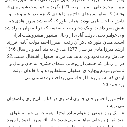
میرزا محمد علی و میرزا رضا.21 (بنگرید به «پیوست شماره ی 4
و5 » ) که سایر پسرهای حاج میرزا هادی که همه در علم و هنر و
دانش صاحب نامی بودند. همان طور که گفته شد میرزا هادی هم
شش پسر داشت و یک دختر به نام صدیقه که در اصفهان متولد شد.
وی خواهر یحیی دولت آبادی از رجال مشهور مشروطیت ایران
است. همان طور که ذکر آن رفت ؛ میرزا احمد دولت آبادی فرزند
ارشد میرزا هادی در سال 1277 هـ . ق. به دنیا آمد و در سال 1346
هـ . ش وفات نمود وی به هدایت مردم اصفهان اشتغال جست.22
در آن زمان که جمعی از روحانی نماهای قشری به جان و مال و
ناموس مردم بیچاره ی اصفهان مسلط بودند و با خاندان دولت
آبادی که به مبارزه با ارتجاع می پرداختند به دشمنی می
پرداختند.23
حاج میرزا حسن خان جابری انصاری در کتاب تاریخ ری و اصفهان
می نویسد :
« .. یک روز جمعی از عوام ساده لوح از همه جا بی خبر به اغوای
چند نفر از روحانی نماها مصمم شدند خانه آقا میرزا احمد را مورد
حمله قرار دهند و در ضمن غارت و یغمای اموال و اثاثیه اش خود او