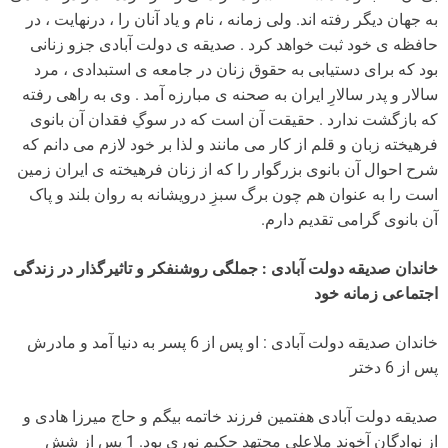
به جهان دیگر رفته اند. ولی زمانه ، نام و یاد آنان را ، درنهایت ، در
حافظه ی خود ثبت خواهد کرد . صدیقه ی دولت آبادی جزو زنانی
بود که برای دستیابی به حقوق زنان در جامعه ی استبدادی ، مرد
سالار و پدر سالارِ ایران به صحنه ی مبارزه آمد . وی به راهی رفته
که بازگشت ندارد . حقیقت آن است که در سوگِ فقدان آن بانوی
فرهیخته زبان و قلم از کار می مانند و لذا بر خود لازم می دانم که
شرح احوال آن بانوی بزرگوار را که از زنان فرهیخته ی ایران زمین
است را به عنوان هم چون برگ سبزِ درویشانه به روان بلند و پاک
آن بانوی گرامی تقدیم دارم.
خاندان صدیقه دولت آبادی : جملگی روشنفکر و تاثیرگذار در زندگی
اجتماعی زمانه خود
خاندان صدیقه دولت آبادی : او پس از 6 پسر به دنیا آمد و مادرش
پس از 6 دختر
صدیقه دولت آبادی هفتمین فرزند خاتمه بیگم و حاج میرزا هادی و
از نوادگان آخوند ملاعلی مجتهد حکیم نوری بود. 1 پس از شش