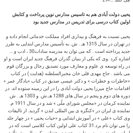
یحیی دولت آبادی هم به تاسیس مدارس نوین پرداخت و کتابش
اولین کتاب درسی برای تدریس در مدارس جدید بود
یحیی نسبت به فرهنگ و بیداری افراد مملکت خدماتی انجام داده و
در تهران در سال 1315 هـ . ش. به تأسیس مدارس ابتدایی به طرز
جدید پرداخته است . که می توان به مدرسه سادات30 ، ادب و …
اشاره کرد .وی که یکی از بنیان گذران فرهنگ جدید ایران است و او
در راه توسعه ی علوم و معارف مورد تصدیق رجال و بزرگان قوم
می باشد . حاج مهدی قلی خان مخبرالسلطنه (هدایت ) در کتاب
«خاطرات و خطرات » و دکتر عیسی صدیق در کتاب «یادگار عمر »
اقدامات حاج میرزا یحیی دولت آبادی را در این زمینه ستوده اند. در
دوره های دوم و پنجم در سال های 1288 هـ.ش. و 1303 هـ . ش.
نماینده کرمان در «مجلس شورای ملًی » شد و در سال 1911 م.
نماینده ی ایران در «کنگره ی بین المللی لندن » گردید. از تالیفات
وی کتاب «علی » در آموزش ابتدایی و «حیات یحیی » در چهار جلد
را می توان نام برد.31 کتاب علی اولین کتاب کلاسی است که در
ایران برای تدریس در مدارس جدید در هفتاد و یک سال پیش تألیف