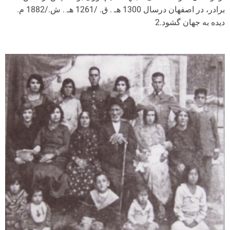
برادر، در اصفهان درسال 1300 هـ . ق. /1261 هـ . ش./1882 م.
دیده به جهان گشود.2