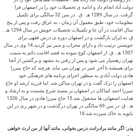
دولت آباد انجام داد و ادامه ی تحصیلات خود را در اصفهان فرا
گرفت. در سال 1289 هـ . ق . در سن 32 سالگی برای تکمیل
معلومات خود، طبق معمول آن زمان ، به عراق رفت و پس از پنج
سال اقامت در آن جا و تکمیلات تحصیلات خویش در سال 1294 هـ .
ق. به ایران بازگشت و در اصفهان دوره ی درس فقهی برای
خویشتن ترتیب داد و دارای محراب و منبر نیز گردید.14 وی در سال
1307 هـ . ق. از اصفهان کوچ نموده به قصد اقامت دائم به سمت
تهران رهسپار می شود و پس از رفتن به مشهد و برگشتن از آنجا
برای همیشه تا آخر عمر در تهران می ماند. هرچند که حاج میرزا
هادی دولت آبادی به منظور اجرای برنامه های فرهنگی خود
اصفهان را ترک گفت و در تهران ساکن شد. اما فرزند ارشد او حاج
میرزا احمد کماکان در اصفهان بر مسند شرع نشست و به ارشاد و
هدایت اصفهانی ها مشغول شد.15 حاج میرزا هادی در سال 1326
هـ . ق. در سن 69 سالگی در تهران درگذشت و در شهر ری در ابن
بابویه به خاک سپرده شد.16
پدر: اگر مانند برادرانت درس بخوانی، مانند آنها از من ارث خواهی
برد