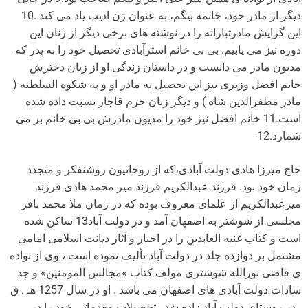
دیگر از مادر خود، خاتمه بیگم، به عنوان زن ادیب یاد می کند .10
این گرایش مادرتبارانه را در نوشته های برخی دیگر از زنان این
دوره نیز می یابیم. بی بی خانم استرآبادی تحصیل خود را به پدر که
مدیون مادر می دانست و در داستان زندگی او از زبان دخترش
خانم افضل وزیری نیز این تحصیل به مادر او و به شکوه السلطنه (
مادر مظفرالدین شاه ) و دیگر زنان حرم قاجار نسبت داده شده
است.11 خانم افضل نیز خود را مدیون مادرش بی بی خانم بر می
شمارد.12
حاج میرزا هادی دولت آبادی،که از روحانیون روشنفکر و متجدد
زمان خود بود. فرزند عبدالکریم فرزند میر محمد هادی فرزند
میرعبدالکریم از علمای معروف بوده که در زمان ملا محمد باقر
مجلسی از شوشتر به اصفهان آمد و در دولت آباد13 ساکن شده
است و کتاب غنیه العابدین را در اخبار و آثار دیانت اسلامی امامی
مشتمل بر دوازده جلد در دولت آباد تألیف نموده است ، وی از نواده
ی قاضی نورالله شوشتری مولف کتاب »مجالس المومنین» و جد
سادات دولت آبادی های اصفهان می باشد . او در سال 1257 هـ . ق
. در روستای دولت آباد زاده شد . تحصیلات مقدماتی خود را در