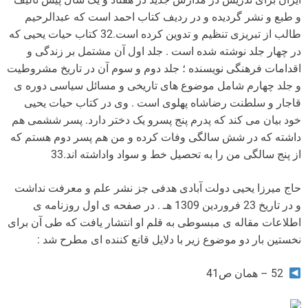
و طبع و نشر گردیده و در ردیف کتاب احمد است که عبدالرحیم
طالب از تبریزی تنظیم و تدوین کرده است.32 کتاب حیات یحیی که
در چهار جلد نوشته شده است . جلد اول آن مشتمل بر زندگی و
اقدامات فرهنگی نویسنده ؛ جلد دوم و سوم آن در تاریخ مشروطیت
و جلد چهارم شامل موضوع های تاریخی و مسائل سیاسی دوره ی
قاجار و سلطنت رضاشاه پهلوی است . وی در کتاب حیات یحیی
خود بیان می کند که پدرم پنج پسرو یک دختر دارد. پسر ششمی هم
داشته که در شش سالگی وفات کرده و من هم پسر دوم هستم که
از پنج سالگی من را به تحصیل خط و سواد واداشته اند.33
حاج میرزا یحیی دولت آبادی هدفی جز نشر علم و معرفت نداشت
و در تاریخ 23 فروردین 1309 هـ . در صفحه ی اول روزنامه ی
اطلاعات مقاله ی مبسوطی به قلم او انتشار یافت که طی آن برای
نخستین بار دو موضوع زیر با دلایل قانع کننده ای مطرح شد :
52 – همان ص41