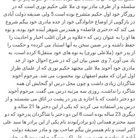
سلسله و از طرف مادر نوه ی ملا علی حکیم نوری است که در
روزگار خود اول حکیم متشرع بوده است.5 ولی صدیقه دولت آبادی
در بازگویی از اوضاع خانوادگی خود از جده مادری خود بیگم شروع
می کند که «دختری فاضله» و همدرس شوهر آینده خود بوده، و نوه
ها او را به عنوان زنی که «علاوه بر قرآن اغلب اخبار و احادیث را
حفظ داشته و در ضمن سخن به آنها استناد می کرده» و حکمت را
از پدر خود (ملاعلی نوری) به نوه های خود منتقل6 کرده است، به
یاد می آورد.7 وی ضمن بیان این که در شرح احوال خود از جد
مادری خود آخوند ملا علی مجتهد حکیم نوری که از علمای طراز
اول ایران که مقیم اصفهان بود محسوب می شد. مرحوم آخوند
شاگردان زیادی داشت و چون محل درس او گنجایش آن همه
شاگرد را نداشت، روزی سه مرتبه درس می گفت. مرحوم آخوند
دو دختر داشت که با اجازه ی پدر در پشت در اتاق می نشستند و از
درس پدر استفاده می کردند که یکی از این دختر ها 21 ساله و
دیگری 23 ساله بوده است.8 این دو دختر با شاگردان پدرخود که دو
سید محترم همدانی (دو برادر)بودند نام یکی از این برادر ها سید علی
اکبر است و نام همسرش بیگم صاحب بود و مادر صدیقه دولت
آبادی از نواده ی همین میر علی اکبر و بیگم صاحب بود.9 در جایی