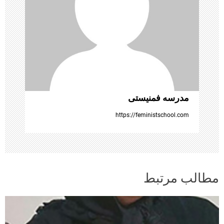
ش
ت
ه‌
ه
ا
مدرسه فمنیستی
https://feministschool.com
مطالب مرتبط