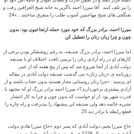
را نیز تلف کنند . آقا میرزا احمد ناگزیر به خانه شیخ العراقین رفت و
تفنگچی های شیخ مهاجمین آشوب طلب را متفرق ساختند …»24
میرزا احمد، برادر بزرگ که خود مورد حمله ارتجاعیون بود: بدون
چون و چرا زبان زنان را تعطیل کن
اما میرزا احمد، برادر بزرگ صدیقه، به رغم روشنفکر بودن برخی از
کارهای او در راه آزادی زنان را برنمی تافت. اختلاف او با صدیقه
دولت آبادی از آنجا شروع شد که پس از پنج هفته که از عمر
روزنامه ی «زبان زنان» می گذشت صدیقه دولت آبادی در مقاله
ای پرسید : «چرا زنان روستایی مجاز هستند بدون حجاب باشند و از
آزادی بیشتری برخوردارند؟» میرزا احمد برادر بزرگ او که مجتهد با
قدرت شهر بود ،از او خواست که بدون چون و چرا به کار انتشار
نشریه خاتمه دهد ولی صدیقه این پیشنهاد را نپذیرفت و راه چاره را
قطع رابطه با برادر دید.25
حاج میرزا یحیی دولت آبادی که پسر دوم «حاج میرزا هادی دولت
آبادی » بود. در سال 1279 هـ . ق . در دولت آباد برخوار در دو