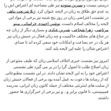
درستی نیست و
نسرین ستوده
نیز طی مصاحبه ای اعتراض اش را
به عدم حق طلاق به زنان در لایحه عنوان کرد.
ژیلا شریعت پناهی
در نشست اعتراضی زنان در روز پنج شنبه نیز برخی از مواد این
لایحه را مخالف اسلام دانست.
نوشین احمدی خراسانی، مینو
مرتاضی
،
زهرا شجاعی
،
شیرین عبادی
و بسیاری دیگر از زنان چه
در جناح های مختلف حاکمیت و چه زنان فعال در جنبش زنان نیز
هر یک در حد بضاعت و امکانات خود سعی کرده اند تا صدای
اعتراض شاان را علیه این لایحه بلند کنند.
امروز نیز نشست خبری ائتلاف اسلامی زنان که طیف متنوعی از
زنان اصلاح طلب تا اصول گرا را در بر می گیرد طی نشستی
اعتراض خود را به این لایحه نشان دادند. در این نشست مطبوعاتی
که از رسانه ها دعوت به عمل آمده بود برخی از فعالان جنبش زنان
از سایت های اینترنتی مختلف از جمله کانون زنان ایرانی، مدرسه
فمینیستی، تا قانون برابر و… و نیز برخی از خبرگزاری ها حضور
داشتند.