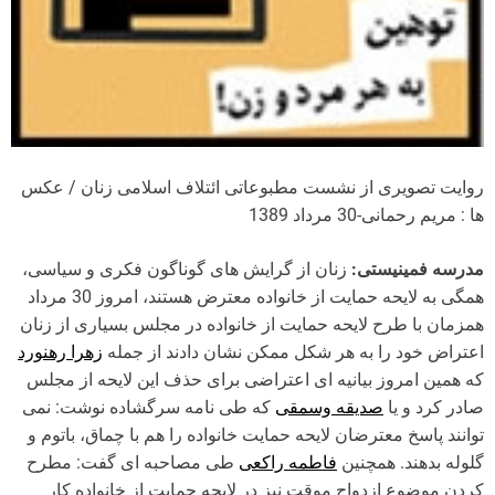
روایت تصویری از نشست مطبوعاتی ائتلاف اسلامی زنان / عکس
ها : مریم رحمانی-30 مرداد 1389
مدرسه فمینیستی:
زنان از گرایش های گوناگون فکری و سیاسی،
همگی به لایحه حمایت از خانواده معترض هستند، امروز 30 مرداد
همزمان با طرح لایحه حمایت از خانواده در مجلس بسیاری از زنان
اعتراض خود را به هر شکل ممکن نشان دادند از جمله
زهرا رهنورد
که همین امروز بیانیه ای اعتراضی برای حذف این لایحه از مجلس
صادر کرد و یا
صدیقه وسمقی
که طی نامه سرگشاده نوشت: نمی
توانند پاسخ معترضان لایحه حمایت خانواده را هم با چماق، باتوم و
گلوله بدهند. همچنین
فاطمه راکعی
طی مصاحبه ای گفت: مطرح
کردن موضوع ازدواج موقت نیز در لایحه حمایت از خانواده کار