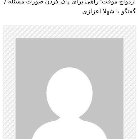
ازدواج موقت: راهی برای پاک کردن صورت مسئله /
ب
گفتگو با شهلا اعزازی
ر
ی
ن
و
ش
ت
ه‌
ه