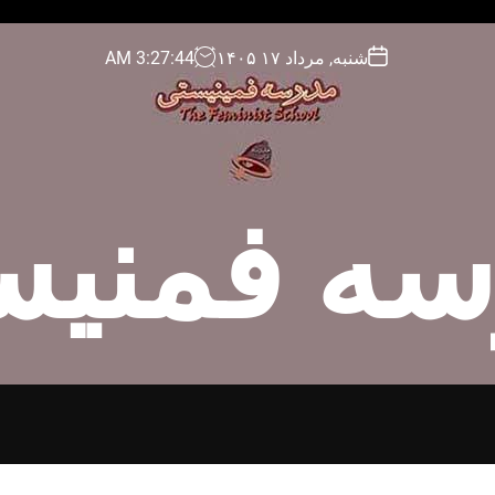
شنبه, مرداد ۱۷ ۱۴۰۵
45
:
27
:
3
AM
سه فمنیس