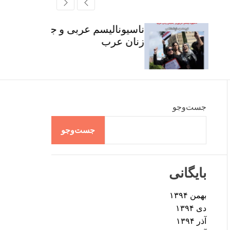
r
t
ff
c
c
l
h
h
e
ناسیونالیسم عربی و جنبش
c
زنان عرب
o
l
o
r
m
o
d
جست‌وجو
e
جست‌وجو
بایگانی
بهمن ۱۳۹۴
دی ۱۳۹۴
آذر ۱۳۹۴