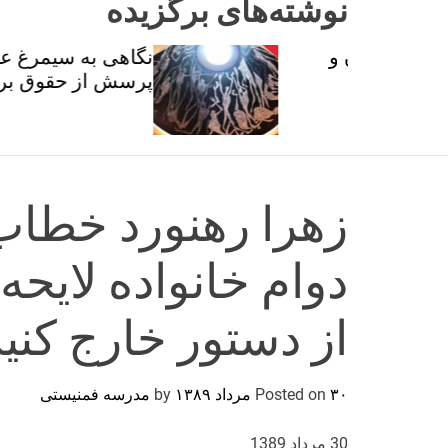
نوشته‌های برگزیده
ان و
نگاهی به سیمرغ عطار با
تی
پرسش از حقوق برابر
زهرا رهنورد خطاب
دوام خانواده لایحه
از دستور خارج کنید
۳۰ مرداد ۱۳۸۹
Posted on
by
مدرسه فمنیستی
30 مرداد 1389