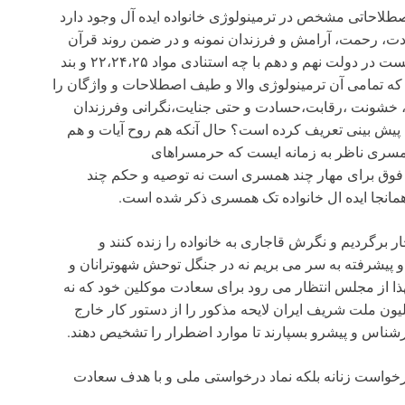
صطلاحاتی مشخص در ترمینولوژی خانواده ایده آل وجود دارد
دت، رحمت، آرامش و فرزندان نمونه و در ضمن روند قرآن
مجید از خانواده به عنوان آیه الهی یاد می کند”.سوال اینست در دولت نهم و دهم با چه استنادی مواد ۲۲،۲۴،۲۵ و بند
 است که تمامی آن ترمینولوژی والا و طیف اصطلاحات و واژگان را
 زن، خشونت ،رقابت،حسادت و حتی جنایت،نگرانی وفرزندان
ل پیش بینی تعریف کرده است؟ حال آنکه هم روح آیات و هم
همسری ناظر به زمانه ایست که حرمسراهای
ت فوق برای مهار چند همسری است نه توصیه و حکم چند
نجا ایده ال خانواده تک همسری ذکر شده است.
ر برگردیم و نگرش قاجاری به خانواده را زنده کنند و
 پیشرفته به سر می بریم نه در جنگل توحش شهوترانان و
 لهذا از مجلس انتظار می رود برای سعادت موکلین خود که نه
یلیون ملت شریف ایران لایحه مذکور را از دستور کار خارج
ارشناس و پیشرو بسپارند تا موارد اضطرار را تشخیص دهند.
درخواست زنانه بلکه نماد درخواستی ملی و با هدف سعادت