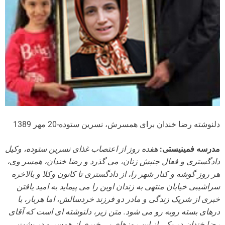
دلنوشته رضا خندان برای همسرش، نسرین ستوده-20 مهر 1389
مدرسه فمینیستی:
هفده روز از اعتصاب غذای نسرین ستوده، وکیل
دادگستری و فعال جنبش زنان، می گذرد و رضا خندان، همسر وی،
هر روز گوشه و کنار شهر را، از دادگستری تا کانون وکلا و بالاخره
سراشیبی خیابان منتهی به زندان اوین را می پیماید به امید یافتن
خبری از شریک زندگی و مادر دو فرزند خردسالش، اما هربار، با
درهای بسته روبه رو می شود. متن زیر، دلنوشته ای است که آقای
رضا خندان در یکی از این روزهای بی خبری از همسر و در پشت