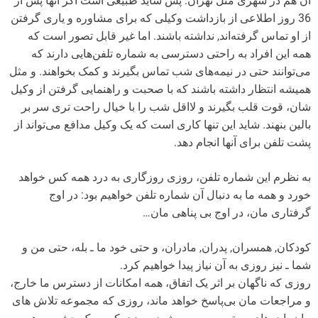
آن هم در شهری مثل تهران. پس شاید طبیعی است اگر آنها پس از
36 روز اطلاعی از بازداشت وکیلی که برای مشاوره و یاری گرفتن
از او تماس گرفته‌اند, نداشته باشند. اما غیر قابل تصور است که
همه این افراد به راحتی دسترسی به شماره تلفن‌هایی دارند که
می‌توانند حتی در نیمه‌های شب تماس بگیرند و کمک بخواهند. و مثل
همیشه انتظار داشته باشند که با صحبت و راهنمایی گرفتن از وکیل
شان، قوت قلب بگیرند و لااقل شب را با خیال راحت تری سر بر
بالین بنهند. شاید این تنها کاری است که یک وکیل مدافع می‌تواند از
پشت تلفن برای آنها انجام دهد.
به نظرم این شماره تلفن، روزی روزگاری به درد همه کس خواهد
خورد و همه ما به دنبال آن شماره تلفن خواهیم بود: در اوج
گرفتاری مان، در اوج بی پناهی مان…
کودکان, همسران, پدران, مادران، و حتی خود ما ـ بله، حتی من و
شما ـ نیز روزی به آن نیاز پیدا خواهیم کرد.
روزی که ناگهان بر اثر یک اتفاق، همه امکانات از دسترس ما خارج،
و مراجعات مان بی‌پاسخ خواهد ماند، روزی که مجموعه تلاش های