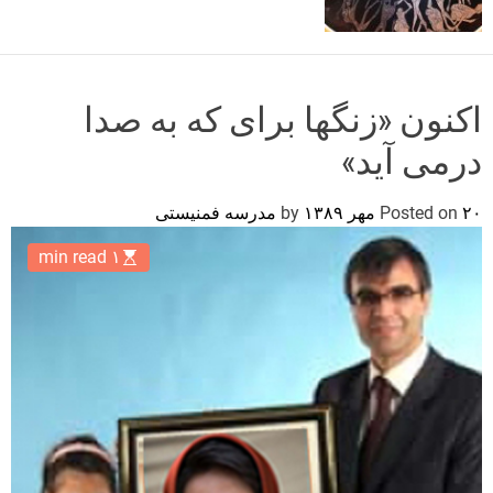
o
r
m
o
d
اکنون «زنگها برای که به صدا
e
درمی آید»
۲۰ مهر ۱۳۸۹
Posted on
by
مدرسه فمنیستی
۱ min read