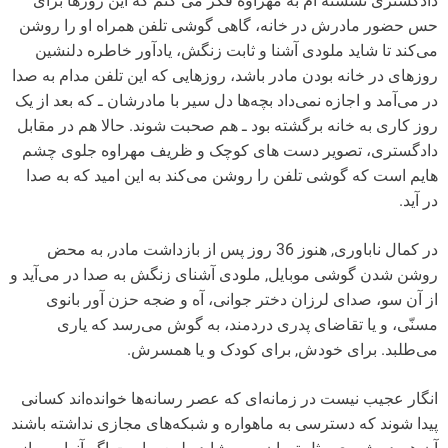
دادگستری نشسته ام به مهراوه فکر می کنم که این روزها برای
حس حضور مادرش در خانه، گاهی گوشی تلفن همراه او را روشن
می‌کند تا شاید ملودی آشنا و ثابت زنگش، یادآور خاطره دلنشین
روزهای در خانه بودن مادر باشد، روزهایی که این تلفن مدام به صدا
در می‌آمد و اجازه نمی‌داد بچه‌ها دل سیر با مادرشان ـ که بعد از یک
روز کاری به خانه برگشته بود ـ هم صحبت شوند. حالا هم در مقابل
دادگستری، تصویر دست های کوچک و ظریف مهراوه جلوی چشم
هایم است که گوشی تلفن را روشن می‌کند به این امید که به صدا
در آید.
در کمال ناباوری, هنوز 36 روز پس از بازداشت مادر, به محض
روشن شدن گوشی موبایل, ملودی آشنای زنگش به صدا در می‌آید و
از آن سو، صدای لرزان دختر جوانی، آه و ضجه حزن آور بانوی
مسنّی، و یا تقاضای پدری دردمند، به گوش می‌رسد که یاری
می‌طلبد. برای خودش, برای کودک و یا همسرش.
انگار عجیب نیست در زمانه‌ای که عصر رسانه‌ها خوانده‌اند کسانی
پیدا شوند که دسترسی به ماهواره و شبکه‌های مجازی نداشته باشند