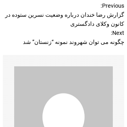
Previous:
ر
گزارش رضا خندان درباره وضعیت نسرین ستوده در
ا
کانون وکلای دادگستری
Next:
ه
چگونه می توان شهروند نمونه “زنستان” شد
ب
ر
ی
ن
و
ش