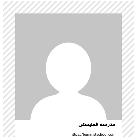
ی
ن
و
ش
ت
ه‌
ه
ا
مدرسه فمنیستی
https://feministschool.com