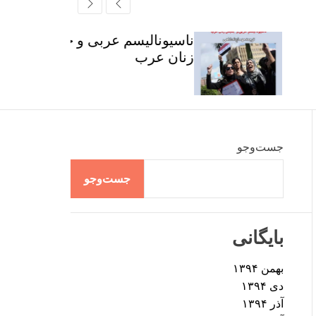
r
t
ff
c
c
l
h
h
e
ناسیونالیسم عربی و جنبش
c
زنان عرب
o
l
o
r
m
o
d
جست‌وجو
e
جست‌وجو
بایگانی
بهمن ۱۳۹۴
دی ۱۳۹۴
آذر ۱۳۹۴