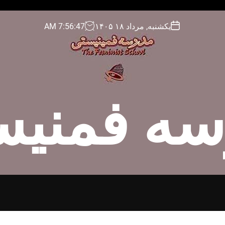
یکشنبه, مرداد ۱۸ ۱۴۰۵
48
:
56
:
7
AM
سه فمنیس