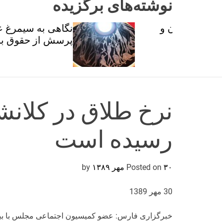
نوشته‌های برگزیده
ان و
نگاهی به سیمرغ عطار با
تی
پرسش از حقوق برابر
رسیده است
۳۰ مهر ۱۳۸۹
Posted on
by
30 مهر 1389
خبرگزاری فارس: عضو کمیسیون اجتماعی مجلس با بیان ا