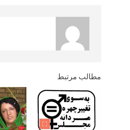
ب
ر
ی
ن
و
مطالب مرتبط
ش
ت
ه‌
ه