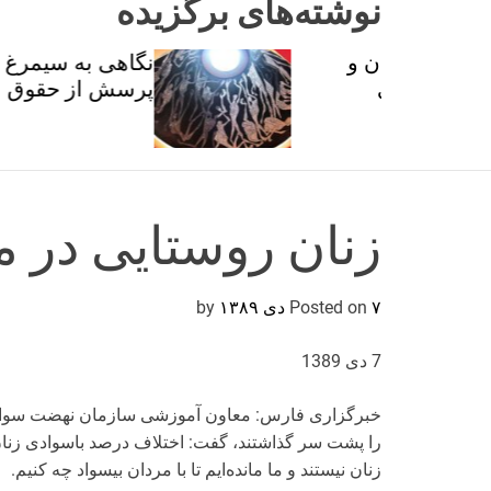
نوشته‌های برگزیده
ان و
نگاهی به سیمرغ عطار با
تی
پرسش از حقوق برابر
زنان روستایی در م
۷ دی ۱۳۸۹
Posted on
by
7 دی 1389
خبرگزاری فارس: معاون آموزشی سازمان نهضت سواد‌آمو
را پشت سر گذاشتند، گفت: اختلاف درصد باسوادی زنا
زنان نیستند و ما مانده‌ایم تا با مردان بیسواد چه کنیم.