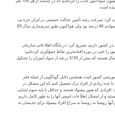
مهدیزاده گفت: در سال گذشته و امسال در حدود یک میلیون سواد‌آموز جذب را کرده‌ایم که در گذشته از هر 100 نفر
 کرد: سرعت رشد تأمین عدالت جنسیتی در ایران جزء بی
نظیرهای جهان است، قبل از انقلاب در کشور میزان باسوادی 48 درصد بود ولی هم‌اکنون طبق سرشماری سال 85
ره به اینکه هنوز تعداد 5/2 بیسواد زیر 50 سال در کشور داریم، ‌تصریح کرد: در پایگاه اطلاعاتی سازمان
 حتی در دوره ‌افتاد‌ه‌ترین نقاط جمع‌آوری کرده‌ایم؛
بیشترین جمعیت زیر پوشش سواد‌آموزی افراد زیر 50 سال هستند که بیش از 5/95 درصد از سواد آموزان را تشکیل
آموزشی کشور است همچنین دلایل گوناگونی از جمله فقر
 عده زیادی از افراد ترک تحصیل کنند که این مشکل در
رادی که هنوز بیسواد هستند و حداقل تا پایه سوم ابتدایی
ند و از امسال اطلاعات اسمی آنها را به طور کامل داریم
آنها روستا به روستا به سراغ افراد بیسواد برای جذبشان به