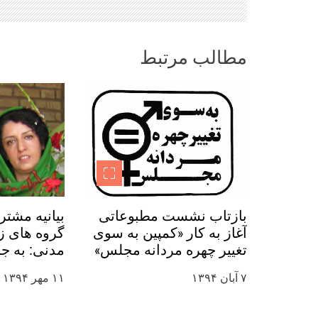
و
مطالب مرتبط
ش
ت
ه‌
ه
ا
بازتاب نشست مطبوعاتی
بیانیه مشتر
آغاز به کار «کمپین به سوی
گروه های زن
تغییر چهره مردانه مجلس»
مدنی: به ج
در رسانه ها
نرگس محمدی
۷ آبان ۱۳۹۴
۱۱ مهر ۱۳۹۴
روز جهانی ک
کنید