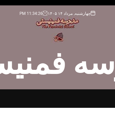
چهارشنبه, مرداد ۱۴ ۱۴۰۵
27
:
34
:
11
PM
سه فمنیس