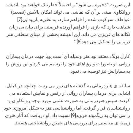
این صورت “ذخیره می شود” و احتمالاً خطرناک خواهند بود. اندیشه
روانکاوی مبنی بر آن که نقاشی می تواند امکان پالایش (تصعید)
عواطف سرکوب شده را فراهم سازد، به نظریه بازپیدایی[7]
شباهت دارد که بازی را فراهم آورنده فرصتی برای بیان بی زبان
تکانه های غریزی می داند. این اندیشه بخشی از مبنای منطقی هنر
درمانی را تشکیل می دهد[8].”
کارل یونگ معتقد بود هنر وسیله ای است پویا جهت درمان بیماران
روانی. او تصورات و رؤیاهای خود را ترسیم می کرد و این روش را
به بیمارانش نیز توصیه می نمود.
سابقه ی هنردرمانی به گذشته های دور می رسد. چنانچه در قبایل
ابتدایی برای درمان بیماران روانی از رقص و نمایش استفاده می
کردند. سپس هنردرمانی به صورت علمی مورد توجه روانکاوان و
روانشناسان قرار گرفت. اما روانشناسی هنر به شکل امروزی خود
را می توان به زیگموند فروید[9] نسبت داد. او دریافت که آثار هنری
زمینه ی مناسبی برای بررسی های عمیق روانشناختی هستند.