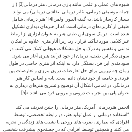
شیوه های عملی و علمی مانند بازی درمانی، هنر درمانی[3] (از
جمله موسیقی درمانی، تئاتر درمانی، نقاشی درمانی) می تواند
بسیار کارساز باشد. به گفته الینور اولمن[4] “هنر درمانی شامل
طیفی از کاربردهای درمانی است که از هنرهای دیداری تشکیل
شده است. در یک سوی این طیف هنر به عنوان ابزاری از ارتباط
غیر کلامی مورد تـأکید قرار دارد. زیرا آثار هنری علاوه بر امکان
تداعی و تفسیر به درک و حل مشکلات هیجانی کمک می کنند. در
سوی دیگر این طیف، درمان از خود فرآیند هنری آغاز می شود.
سودمندی این فن، بستگی دارد به اینکه اثر هنری خاصی در طول
زمان چه نیرویی برای حل تعارضات درون مرزی و تعارضات بین
فردی و جامعه از خود نشان داده است. پایه و اساس کار هنر
درمانگر، در تمامی اشکال آن توضیح و تشریح هنرهای دیداری به
عنوان پلی بین تجربیات درونی و بیرونی فرد می باشد.»[5]
انجمن هنردرمانی آمریکا، هنر درمانی را چنین تعریف می کند:
“استفاده درمانی از عمل تولید هنر، در رابطه تخصصی، توسط
افرادی که بیماری، ضربه های روحی یا نشیب های زندگی را تجربه
می کنند و همچنین توسط افرادی که در جستجوی پیشرفت شخصی