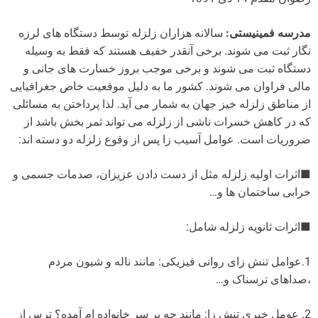
مدرسه فمینیستی:
سالانه هزاران زلزله توسط دستگاه های لرزه
نگار ثبت می شوند. برخی آنقدر خفیف هستند که فقط به وسیله
دستگاه ثبت می شوند و برخی موجب بروز خسارت های جانی و
مالی فراوان می شوند. کشور ما به دلیل موقعیت خاص جغرافیایی
از مناطق زلزله خیز جهان به شمار می آید. لذا پرداختن به مسائلی
که در کاهش خسرات ناشی از زلزله می تواند ثمر بخش باشد از
ضروریات است. عوامل آسیب زا پس از وقوع زلزله دو دسته اند:
■اثرات اولیه زلزله مثل از دست دادن عزیزان، صدمات جسمی و
خرابی ساختمان ها و…
■اثرات ثانویه زلزله شامل:
1.عوامل تنش زای روانی فیزیکی: مانند ناله و شیون مردم
،صداهای ترسناک و…
2. عومل خبری تنش زا: مانند چه بر سر خانواده ام آمده؟ ترس از