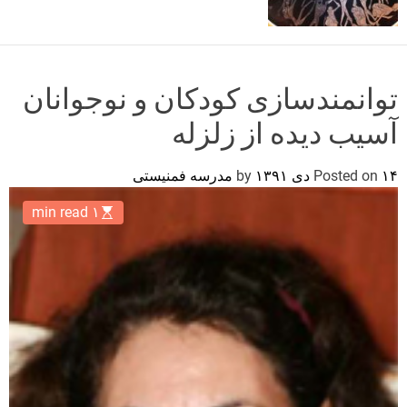
o
r
m
o
d
توانمندسازی کودکان و نوجوانان
e
آسیب دیده از زلزله
۱۴ دی ۱۳۹۱
Posted on
by
مدرسه فمنیستی
۱ min read