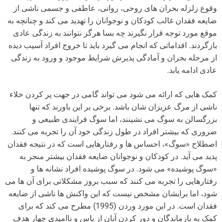
وقوع زلزله بحران های روحی، روانی، عاطفی و جسمی ناشی از
ضایعه فقدان غالب کودکان و نوجوانان را تهدید می کند و چنانچه به
موقع مورد توجه قرار نگیرند چه بسا هرگز نتوانند به زندگی عادی
بازگردند. اقداماتی که انجام می گیرد باید تا خروج افراد آسیب دیده
از مرحله بحران و آمادگی پذیرش شرایط موجود و ورود به زندگی
عادی ادامه یابد.
کمک هایی که ارائه می شود می تواند گامی در جهت پر کردن خلاء
ناشی از مرگ عزیزان شان باشد. برخی بر این باورند که تنها
بزرگسالن به سوگ می نشینند، اما سوگ فرایندی طبیعی و
ضروری که بیشتر افراد در طول زندگی خود آن را تجربه می کنند.
اصطلاح «سوگ»، احساس ها و رفتارهایی است که در نتیجه فقدان
پدید می آید. در کودکان و نوجوانان ضایعه فقدان بیشتر منجر به
«سوگ پوشیده» می شود. در سوگ پوشیده افراد نشانه ها و
رفتارهایی را تجربه می کنند که سبب بروز مشکلاتی برای آن ها می
شود، اما برایشان مشخص نیست که این واکنش ها ناشی از ضایعه
فقدان است. در این مورد وردن (1995) مطرح می کند که برای
کمک به بازماندگان و دور کردن آنان از یاس و ناامیدی چهار هدف