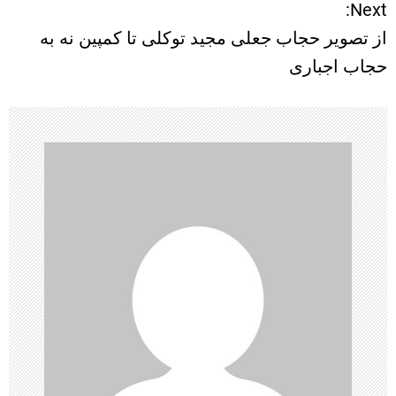
Next:
ه
از تصویر حجاب جعلی مجید توکلی تا کمپین نه به
ب
حجاب اجباری
ر
ی
ن
و
ش
ت
ه‌