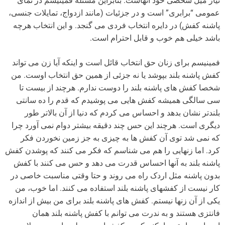
نیاز میل شخصی خود آنهاست. بنابراین مسئله فمینیسم در نمای
عمومی “برابری” است و در جزئیات (مانند ازدواج، تمایلات جنسی،
پاشنه کفش) در دایره انتخاب فردی می گنجد. و این انتخاب هرچه
باشد خیلی هم خوب و قابل احترام است.
فمینیسم برای زنان حق انتخاب قائل است و اینکه آیا زن می تواند
کفش پاشنه بلند بپوشد یا نه جزئی از همین حق انتخاب اوست. من
شخصا کفش های پاشنه بلند را دوست ندارم. هرچند از بیست تا
سی سالگی همیشه کفش هایی می پوشیدم که قدم را ده سانتی
بلندتر نشان بدهد و احساس می کردم که دنیا از آن بالاتر طور
دیگری است. هرچند این حس چند دقیقه بیشتر دوام نمی آورد چرا
که نمی شد توی آن کفش ها به چیزی به جز زمین نخوردن فکر
کرد. اما زنهایی را هم می شناسم که فکر می کنند که پوشدن کفش
پاشنه بلند به آنها احساس قدرت می دهد و حس می کنند با کفش
بدون پاشنه مثل اردک راه می روند و حتا وقتی مناسبت خاصی در
کار نیست از کفشهای پاشنه بلند استفاده می کنند. اما خوب، من
یکی از آن زنها نیستم. کفش های پاشنه بلند برای من بیش از اندازه
فانتزی هستند و به ندرت می توانم با کفش پاشنه بلند همان