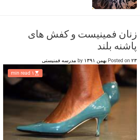
o
r
m
o
d
زنان فمینیست و کفش های
e
پاشنه بلند
۲۳ بهمن ۱۳۹۱
Posted on
by
مدرسه فمنیستی
۱ min read