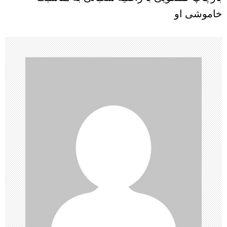
ب
خاموشی او
ر
ی
ن
و
ش
ت
ه‌
ه