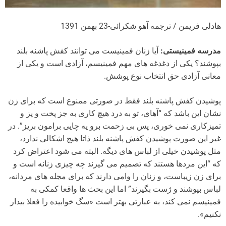
هادلی فریمن / ترجمه آهو شکرائی-23 بهمن 1391
مدرسه فمینیستی:
آیا زنان فمینیست می توانند کفش پاشنه بلند
بپوشند؟ یکی از دغدغه های مهم فمینیسم، آزادی است و یکی از
معانی آزادی حق انتخاب نوع پوشش.
پوشیدن کفش پاشنه بلند فقط در صورتی ممنوع است که برای زن
نشان این باشد که “آهای، تو به درد هیچ کاری به جز پخت و پز و
تمیزکاری نمی خوری، پس بی زحمت برو یه چایی برامون بریز”. در
غیر این صورت پوشیدن کفش پاشنه بلند ذاتا هیچ اشکالی ندارد،
مثل پوشیدن خیلی از لباس های دیگه. البته می شود اعتراض کرد
که “این مردها هستند که تصمیم می گیرند چه چیزی زنانه است و
برای زن زیباست، و زنان را وامی دارند که برای مجله های مردانه،
لباس بپوشند و ژست بگیرند” اما این بحث ها واقعا کمکی به
فمینیسم نمی کند، به عبارتی بهتر است «سگ خوابیده را فعلا بیدار
نکنیم».