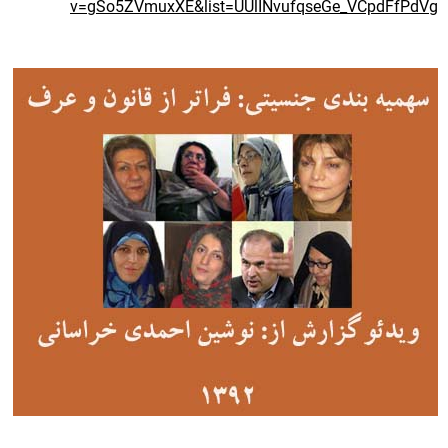
v=gSo5ZVmuxXE&list=UUlINvufqseGe_VCpdFfPdVg