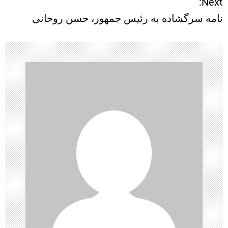
Next:
نامه سرگشاده به رئیس جمهور، حسن روحانی
ه
ب
ر
ی
ن
و
ش
ت
ه‌