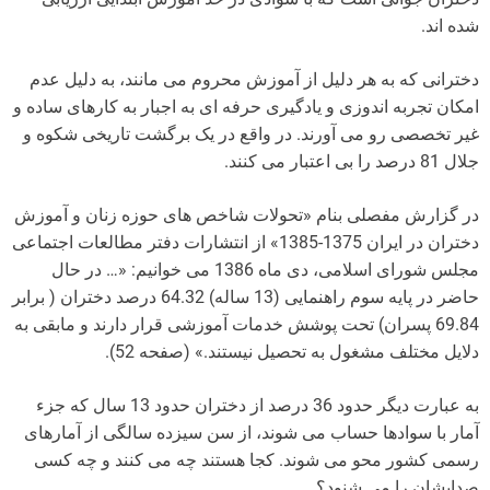
شده اند.
دخترانی که به هر دلیل از آموزش محروم می مانند، به دلیل عدم
امکان تجربه اندوزی و یادگیری حرفه ای به اجبار به کارهای ساده و
غیر تخصصی رو می آورند. در واقع در یک برگشت تاریخی شکوه و
جلال 81 درصد را بی اعتبار می کنند.
در گزارش مفصلی بنام «تحولات شاخص های حوزه زنان و آموزش
دختران در ایران 1375-1385» از انتشارات دفتر مطالعات اجتماعی
مجلس شورای اسلامی، دی ماه 1386 می خوانیم: «… در حال
حاضر در پایه سوم راهنمایی (13 ساله) 64.32 درصد دختران ( برابر
69.84 پسران) تحت پوشش خدمات آموزشی قرار دارند و مابقی به
دلایل مختلف مشغول به تحصیل نیستند.» (صفحه 52).
به عبارت دیگر حدود 36 درصد از دختران حدود 13 سال که جزء
آمار با سوادها حساب می شوند، از سن سیزده سالگی از آمارهای
رسمی کشور محو می شوند. کجا هستند چه می کنند و چه کسی
صدایشان را می شنود؟