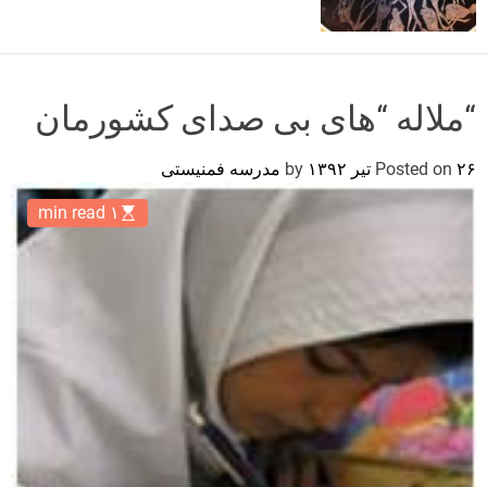
o
r
m
o
d
“ملاله “های بی صدای کشورمان
e
۲۶ تیر ۱۳۹۲
Posted on
by
مدرسه فمنیستی
۱ min read