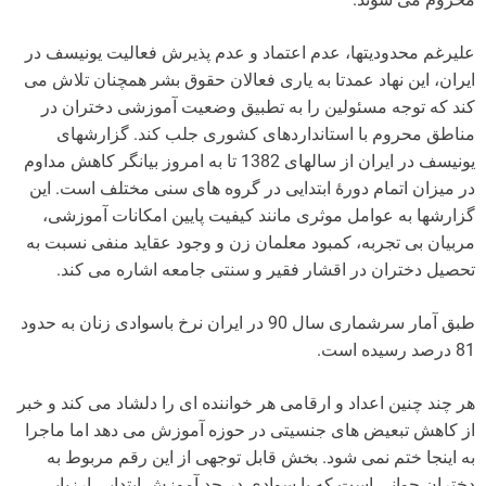
علیرغم محدودیتها، عدم اعتماد و عدم پذیرش فعالیت یونیسف در
ایران، این نهاد عمدتا به یاری فعالان حقوق بشر همچنان تلاش می
کند که توجه مسئولین را به تطبیق وضعیت آموزشی دختران در
مناطق محروم با استانداردهای کشوری جلب کند. گزارشهای
یونیسف در ایران از سالهای 1382 تا به امروز بیانگر کاهش مداوم
در میزان اتمام دورۀ ابتدایی در گروه های سنی مختلف است. این
گزارشها به عوامل موثری مانند کیفیت پایین امکانات آموزشی،
مربیان بی تجربه، کمبود معلمان زن و وجود عقاید منفی نسبت به
تحصیل دختران در اقشار فقیر و سنتی جامعه اشاره می کند.
طبق آمار سرشماری سال 90 در ایران نرخ باسوادی زنان به حدود
81 درصد رسیده است.
هر چند چنین اعداد و ارقامی هر خواننده ای را دلشاد می کند و خبر
از کاهش تبعیض های جنسیتی در حوزه آموزش می دهد اما ماجرا
به اینجا ختم نمی شود. بخش قابل توجهی از این رقم مربوط به
دختران جوانی است که با سوادی در حد آموزش ابتدایی ارزیابی