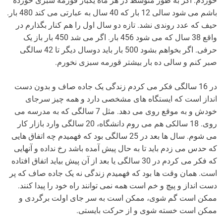
خوردم. اگر به طور متوسط در هر ماه یکبار قورمه سبزی خورده
باشم می شود سالی 12 بار که 40 سال به عبارتی می کند 480 بار.
حیف که عدد روندی نشد. تازه دو سال اول را هم کنار بگذارم در
واقع 38 سال که می شود 456 بار. اگر می شد 450 بار باز یک
حرفی. اگر بخواهم بشود 500 بار باید دوسال دیگر تا 42 سالگی
صبر کنم و سالی ده بار بیشتر قورمه سبزی نخورم.
در 16 سالگی فکر می کردم زندگی یک جاده صاف و بدون دست
انداز است که ایستگاه های مشخصی دارد و همه چیز سرجای
خودش و به موقع روی می دهد. مثل 7 سالگی که به مدرسه می
روی. 18 سالکی هم می روم دانشگاه، 20 سالگی وارد بازار کار
می شوم. سال ها بعد در 25 سالگی بود که فهمیدم چه اتفاق هایی
که حدس می زدم باید تا به حال پیش آمده باشد رخ نداده و آنهایی
که فکر می کردم در 30 سالگی یا بعد از آن پیش بیاید اتفاق افتاده
است. همان وقت ها بود که فهمیدم زندگی نه یک جاده صاف که پر
دست انداز و پیچ و خم است همه نمی توانند راه خود را پیدا کنند.
ممکن است گم شوی، ممکن است به سر جای اولت برگردی و
ممکن است خسته شوی و از حرکت بایستی.