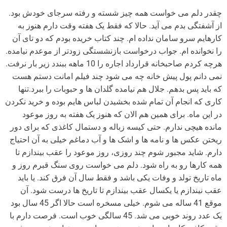
چقدر دلم می خواست همه چیز شسته و رفته سرجای خودش بود.
از آشفتگی بدم می آید. حالا که فقط یک هفته وقت دارم هنوز به
کارهایم سرو سامان نداده ام. چند کتاب خریده بودم که دو تای آن
را نخوانده ام. جواب درخواست بازنشستگی زودتر از موعدم نیامده.
هرچه کردم صاحبخانه قرارداد اجاره را 10 ماهه ببندد زیر بار نرفت.
نمی دانم پول پیش خانه چه می شود چند فیلم امانت دستم هست
که باید پس بدهم. جلال هم نیامده گلدان ها و حبوبات را ببرد.تنها
کاری که انجام آن تمام شده بخشیدن لباس هایم بوده و خرید نکردن
در این ماه. برای همین هم الان که هنوز یک هفته به روز موعود
مانده هیچی ندارم. حتی کیسه زباله و دستمال کاغذی که برای دور
ریختن عکس ها و نامه ها و اشک ها و آب دماغم خیلی به آن احتیاج
دارم. شاید مجبور شوم چند روزی، روز موعود را عقب بیندازم تا
همه کارها رو به راه شود. دلم می خواست روی سنگ قبرم روز و
ماه تاریخ تولد و وفات یکی باشد و فقط سال آن فرق کند. یا باید
عقب نیندازم یا یکسال عقب بیندازم تا تاریخ ها درست شود. آن
موقع 41 ساله می شوم. خیلی مسخره است حالا اگر 45 سال بود
یک عدد روند خوبی می شد. 45 سالگی خوب است. فرصت دارم با