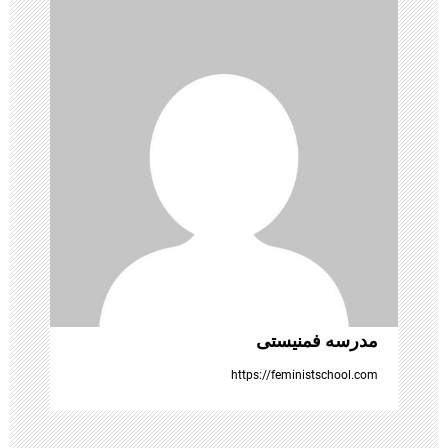
ی
ن
و
ش
ت
ه‌
ه
مدرسه فمنیستی
ا
https://feministschool.com