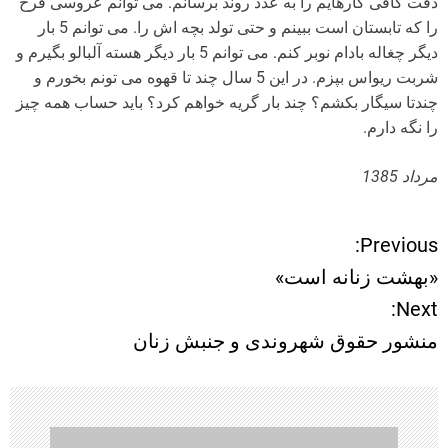
دقت کافی کارهایم را به عدد روند برسانم. می توانم عروسی فرح
را که تابستان است ببینم و حتی تولد بچه اش را. می توانم 5 بار
دیگر چغاله بادام نوبر کنم. می توانم 5 بار دیگر هسته آلبالو بگیرم و
شربت ریواس بپزم. در این 5 سال چند تا قهوه می تونم بخورم و
چندتا سیگار بکشم؟ چند بار گریه خواهم کرد؟ باید حساب همه چیز
را نگه دارم.
مرداد 1385
Previous:
ر
«بهشت زنانه است»
ا
Next:
منشور حقوق شهروندی و جنبش زنان
ه
ب
ر